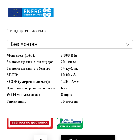
Стандартен монтаж :
Мощност (Btu):
7'000 Btu
За помещения с площ до:
20
кв.м.
За помещения с обем до:
54
куб. м.
SEER:
10.00 - A+++
SCOP (умерен климат):
5.20 - A++
Цвят на вътрешното тяло :
Бял
Wi Fi управление:
Опция
Гаранция:
36
месеца
Добави в желани