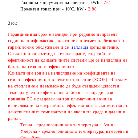
Годишна консумация на енергия , kWh -
754
Проектен товар
при - 10
ºC
, kW -
2.80
Заб.:
Гаранционния срок е валиден при редовно направена
годишна профилактика, която не е предмет на безплатно
гаранционно обслужване и се
заплаща
допълнително.
Съгласно новия метод на етикетиране, енергийната
ефективност на климатичните системи ще се изчислява на
базата на сезонната ефективност.
Климатични зони за изчисляване
на коефициента на
сезонна ефективност в режим отопление (SCOP). В режим
на отопление е невъзможно да бъде създаден цялостен
температурен профил за цяла Европа и поради тази
причина ЕС е разделен на три климатични зони за
изчисляване на енергийната ефективност, в съответствие с
действителните температури на околната среда в дадения
район.
Топла - средногодишната температура в Атина
Умерена - средногодишната температура, измерена в
Страсбург