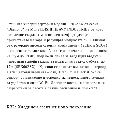
Стенните хиперинверторни модели SRK-ZSX от серия
“Diamond“ на MITSUBISHI HEAVY INDUSTRIES от ново
поколение създават максимален комфорт, усещат
присъствието на хора и регулират мощността си, Отличват
се с рекордно високи сезонни коефициенти (SEER и SCOP)
и енергоспестяване клас A+++, с изключително ниски нива
на шум до 19 dB, подвижен панел за входящия въздух и
иновативна двойна клапа за подавания въздух с обхват до
17m (SRK60ZSX). Красиво се вписват във всеки интериор,
в три цветови варианта – бял, Titanium и Black & White,
сензори за движение и човешка активност, много функции
за удобство и
оция Wi-Fi.
Достигат високи мощности и са
разработени за работа в режим отопление и при -20°C.
R32: Хладилен агент от ново поколение