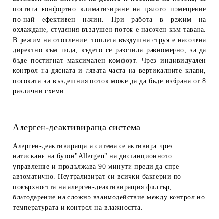
постига конфортно климатизиране на цялото помещение
по-най ефективен начин. При работа в режим на
охлаждане, студения въздушен поток е насочен към тавана.
В режим на отопление, топлата въздушна струя е насочена
директно към пода, където се разстила равномерно, за да
бъде постигнат максимален комфорт. Чрез индивидуален
контрол на дясната и лявата часта на вертикалните клапи,
посоката на въздешния поток може да да бъде избрана от 8
различни схеми.
Алерген-деактивираща система
Алерген-деактивиращата ситема се активира чрез
натискане на бутон"
Allergen
" на дистанционното
управление и продължава 90 минути преди да спре
автоматично. Неутрализират си всички бактерии по
повърхността на алерген-деактивиращия филтър,
благодарение на сложно взаимодействие между контрол но
температурата и контрол на влажността.