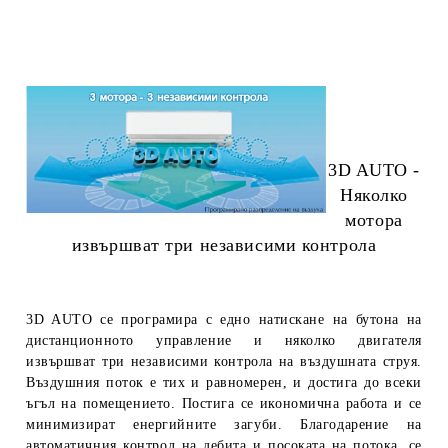
3D AUTO -
Няколко
мотора
извършват три независими контрола
3D AUTO се програмира с едно натискане на бутона на
дистанционното управление и няколко двигателя
извършват три независими контрола на въздушната струя.
Въздушния поток е тих и равномерен, и достига до всеки
ъгъл на помещението. Постига се икономична работа и се
минимизират енергийните загуби.
Благодарение на
автоматичния контрол на дебита и посоката на потока, се