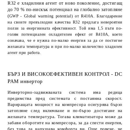
R32 е хладилния агент от ново поколение, достигащ
до 70 % по-нискък потенциал на глобално затопляне
(
GWP - Global warming potential
) от R410A. Благодарение
на своите превъзходни качества R32 предлага невероятни
ползи за енергиината ефективност. Той има 1,5 пъти по-
голям потенциален охладителен ефект от R410A, което
означава, че е нужна по-малко енергия за да се постигне
желаната температура и при по-малко количество хладилен
агент при работа.
БЪРЗ И ВИСОКОЕФЕКТИВЕН КОНТРОЛ - DC
PAM инвертор
Инверторно-задвижваната система има редица
предимства пред системата с постаянна скорост.
Вариращата мощност на компресора осигурява бързо
затопляне след включване и по-бързо достигане на
желаната температура. Тогава климатизатора може да
забави оборотите на компресора, за да спести енергия,
без това да нарушава комфорта ви. Още повече, че