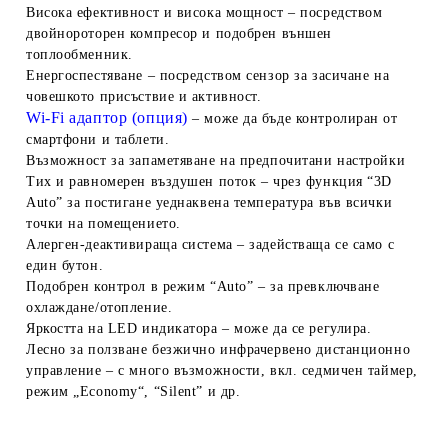
Висока ефективност и висока мощност
– посредством
двойнороторен компресор и подобрен външен
топлообменник.
Енергоспестяване
– посредством сензор за засичане на
човешкото присъствие и активност.
Wi-Fi адаптор (опция)
– може да бъде контролиран от
смартфони и таблети.
Възможност за запаметяване на предпочитани настройки
Тих и равномерен въздушен поток
– чрез функция “3D
Auto” за постигане уеднаквена температура във всички
точки на помещението.
Алерген-деактивираща система
– задействаща се само с
един бутон.
Подобрен контрол в режим “Auto”
– за превключване
охлаждане/отопление.
Яркостта на LED индикатора
– може да се регулира.
Лесно за ползване безжично инфрачервено дистанционно
управление
– с много възможности, вкл. седмичен таймер,
режим „Economy“, “Silent” и др.