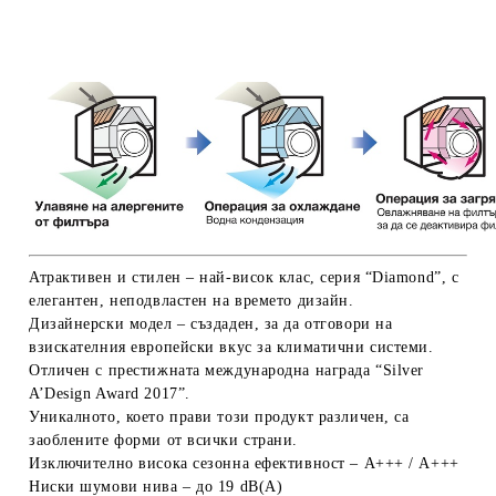
Атрактивен и стилен
–
най-висок клас, серия “Diamond”, с
елегантен, неподвластен на времето дизайн.
Дизайнерски модел
– създаден, за да отговори на
взискателния европейски вкус за климатични системи.
Отличен с престижната международна награда “Silver
A’Design Award 2017”.
Уникалното
, което прави този продукт различен, са
заоблените форми от всички страни.
Изключително висока сезонна ефективност
– А+++ / А+++
Ниски шумови нива
– до 19 dB(A)