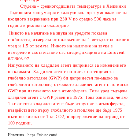
Студена - средногодишната температура в Хелзинки
Годишната консумация е калкулирана чрез умножаване на
входното захранване при 230 V по средно 500 часа за
година в режим на охлаждане.
Нивото на налягане на звука на уредите показва
стойността, измерена от положение на 1 метър от основния
уред и 1,5 от земята. Нивото на налягане на звука е
измерено в съответствие със спецификацията на Eurovent
6/C/006-97
Изпускането на хладилен агент допринася за изменението
на климата. Хладилен аген с по-нисък потенциал за
глобално затопляне (GWP) би допринесъл по-малко за
глобалното затопляне, отколкото хладилен агент с по-висок
GWP при изтичането му в атмосферата. Този уред съдържа
хладилен агент с GWP равeн на 1975. Това означава, че ако
1 кг от този хладилен агент бъде изпуснат в атмосферата,
въздействието върху глобалното затопляне ще бъде 1975
пъти по-високо от 1 кг CO2, в продължение на период от
100 години.
Източник : https://mhiae.com/