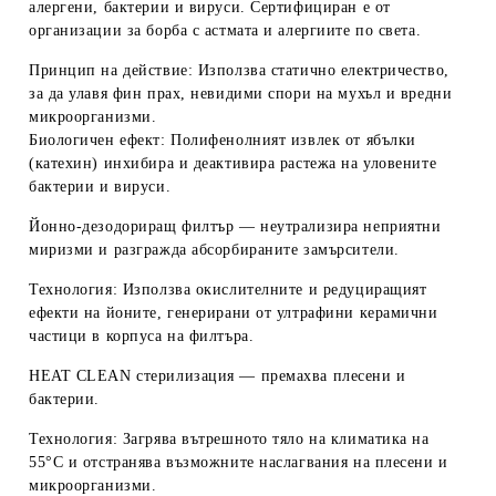
алергени, бактерии и вируси. Сертифициран е от
организации за борба с астмата и алергиите по света.
Принцип на действие: Използва статично електричество,
за да улавя фин прах, невидими спори на мухъл и вредни
микроорганизми.
Биологичен ефект: Полифенолният извлек от ябълки
(катехин) инхибира и деактивира растежа на уловените
бактерии и вируси.
Йонно-дезодориращ филтър
— неутрализира неприятни
миризми и разгражда абсорбираните замърсители.
Технология: Използва окислителните и редуциращият
ефекти на йоните, генерирани от ултрафини керамични
частици в корпуса на филтъра.
HEAT CLEAN стерилизация
— премахва плесени и
бактерии.
Технология: Загрява вътрешното тяло на климатика на
55°С и отстранява възможните наслагвания на плесени и
микроорганизми.