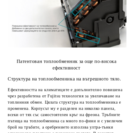
Патентован топлообменник за още по-висока
ефективност
Структура на топлообменника на вътрешното тяло.
Ефективността на климатиците е допълнително повишена
чрез разработена от Fujitsu технология за увеличаване на
топлинния обмен. Цялата структура на топлообменника е
променена. Корпусът му е разделен на няколко панела,
всеки от тях със самостоятелен кръг на фреона. Тръбните
пътища на топлообменика са много по-фини и с увеличен
брой на тръбите, а оребрението използва ултра-тънки