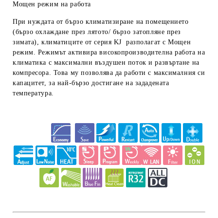
Мощен режим на работа
При нуждата от бързо климатизиране на помещението
(бързо охлаждане през лятото/ бързо затопляне през
зимата), климатиците от серия KJ разполагат с Мощен
режим. Режимът активира високопроизводителна работа на
климатика с максимални въздушен поток и развъртане на
компресора. Това му позволява да работи с максималния си
капацитет, за най-бързо достигане на зададената
температура.