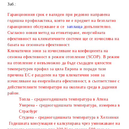
Заб.:
Гаранционния срок е валиден при редовно направена
годишна профилактика, която не е предмет на безплатно
гаранционно обслужване и се
заплаща
допълнително.
Съгласно новия метод на етикетиране, енергийната
ефективност на климатичните системи ще се изчислява на
базата на сезонната ефективност.
Климатични зони за изчисляване
на коефициента на
сезонна ефективност в режим отопление (SCOP). В режим
на отопление е невъзможно да бъде създаден цялостен
температурен профил за цяла Европа и поради тази
причина ЕС е разделен на три климатични зони за
изчисляване на енергийната ефективност, в съответствие с
действителните температури на околната среда в дадения
район.
Топла - средногодишната температура в Атина
Умерена - средногодишната температура, измерена в
Страсбург
Студена - средногодишната температура в Хелзинки
Годишната консумация е калкулирана чрез умножаване на