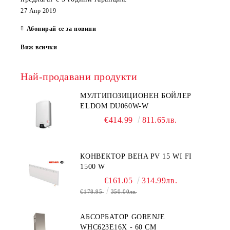
27 Апр 2019
Абонирай се за новини
Виж всички
Най-продавани продукти
МУЛТИПОЗИЦИОНЕН БОЙЛЕР
ELDOM DU060W-W
€414.99
811.65лв.
КОНВЕКТОР BEHA PV 15 WI FI
1500 W
€161.05
314.99лв.
€178.95
350.00лв.
АБСОРБАТОР GORENJE
WHC623E16X - 60 СМ