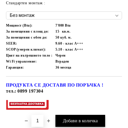
Стандартен монтаж :
Мощност (Btu):
7'000 Btu
За помещения с площ до:
15
кв.м.
За помещения с обем до:
50
куб. м.
SEER:
9.60 - клас A+++
SCOP (умерен климат):
5.10 - клас A+++
Цвят на вътрешното тяло :
Черен
Wi Fi управление:
Вграден
Гаранция:
36
месеца
ПРОДУКТА СЕ ДОСТАВЯ ПО ПОРЪЧКА !
Добави в желани
тел.: 0899 197304