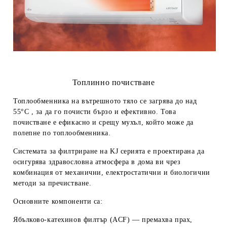
Топлинно почистване
Топлообменника на вътрешното тяло се загрява до над
55°C , за да го почисти бързо и ефективно. Това
почистване е ефикасно и срещу мухъл, който може да
полепне по топлообменника.
Системата за филтриране на KJ серията е проектирана да
осигурява здравословна атмосфера в дома ви чрез
комбинация от механични, електростатични и биологични
методи за пречистване.
Основните компоненти са:
Ябълково-катехинов филтър (ACF)
— премахва прах,