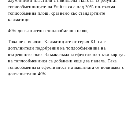
алуминиеви пластини с повишена гъстота. В резултат
топлообменниците на Fujitsu са с над 30% по-голяма
топлообменна площ, сравнено със стандартните
климатици.
40% допълнителна топлообменна площ
Това не е всичко. Климатиците от серия KJ са с
допълнители подобрения на топлообменника на
вътрешното тяло. За максимална ефективност към корпуса
на топлообменника са добавени още два панела. Така
топлообменната ефективност на машината се повишава с
допълнителни 40%.