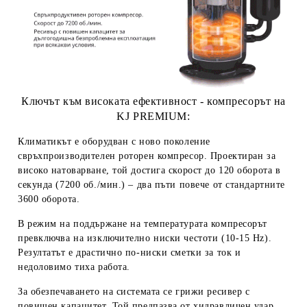
Ключът към високата ефективност - компресорът на
KJ PREMIUM:
Климатикът е оборудван с ново поколение
свръхпроизводителен роторен компресор
. Проектиран за
високо натоварване, той достига скорост до 120 оборота в
секунда (7200 об./мин.) – два пъти повече от стандартните
3600 оборота.
В режим на поддържане на температурата компресорът
превключва на изключително ниски честоти (10-15 Hz).
Резултатът е драстично по-ниски сметки за ток и
недоловимо тиха работа.
За обезпечаването на системата се грижи ресивер с
повишен капацитет. Той предпазва от хидравличен удар,