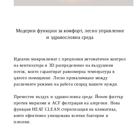
Модерни функции за комфорт, лесно управление
и здравословна среда
Идеален микроклимат с прецизния
автоматичен контрол
на вентилатора
и
3D разпределение на въздушния
поток
, които гарантират равномерна температура в
цялото помещение. Лесно превключване между
различните режими на работа според вашите нужди.
Пречистен въздух и здравословна среда:
Йонен филтър
против миризми и
ACF филтрация
на алергени. Нова
функция
HEAT CLEAN стерилизаци
я
на климатика,
която ефективно унищожава всички бактерии и
плесени.