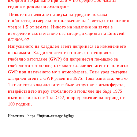
входното захранване при 230 V по средно 500 часа за
година в режим на охлаждане.
Нивото на налягане на звука на уредите показва
стойността, измерена от положение на 1 метър от основния
уред и 1,5 от земята. Нивото на налягане на звука е
измерено в съответствие със спецификацията на Eurovent
6/C/006-97
Изпускането на хладилен агент допринася за изменението
на климата. Хладилен аген с по-нисък потенциал за
глобално затопляне (GWP) би допринесъл по-малко за
глобалното затопляне, отколкото хладилен агент с по-висок
GWP при изтичането му в атмосферата. Този уред съдържа
хладилен агент с GWP равeн на 1975. Това означава, че ако
1 кг от този хладилен агент бъде изпуснат в атмосферата,
въздействието върху глобалното затопляне ще бъде 1975
пъти по-високо от 1 кг CO2, в продължение на период от
100 години.
Източник : https://fujitsu-airstage.bg/bg/