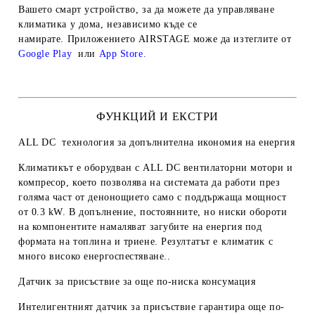
Вашето смарт устройство, за да можете да управляване
климатика у дома, независимо къде се
намирате.
Приложението AIRSTAGE може да изтеглите от
Google Play
или
App Store
.
ФУНКЦИЙ И ЕКСТРИ
ALL DC технология за допълнителна икономия на енергия
Климатикът е оборудван с ALL DC вентилаторни мотори и
компресор, което позволява на системата да работи през
голяма част от денонощието само с поддържаща мощност
от 0.3 kW. В допълнение, постоянните, но ниски обороти
на компонентите намаляват загубите на енергия под
формата на топлина и триене. Резултатът е климатик с
много високо енергоспестяване..
Датчик за присъствие за още по-ниска консумация
Интелигентният датчик за присъствие гарантира още по-