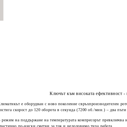
Ключът към високата ефективност 
лиматикът е оборудван с ново поколение
свръхпроизводителен рот
остига скорост до 120 оборота в секунда (7200 об./мин.) – два пъти
 режим на поддържане на температурата компресорът превключва на
растично по-ниски сметки за ток и недоловимо тиха работа.