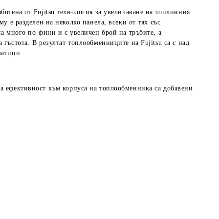
отена от Fujitsu технология за увеличаване на топлинния
у е разделен на няколко панела, всеки от тях със
а много по-фини и с увеличен брой на тръбите, а
гъстота. В резултат топлообменниците на Fujitsu са с над
матици.
на ефективност към корпуса на топлообменника са добавени