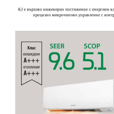
KJ е върхово инженерно постижение с енергиен к
прецизно
микрочипово управление
с конт