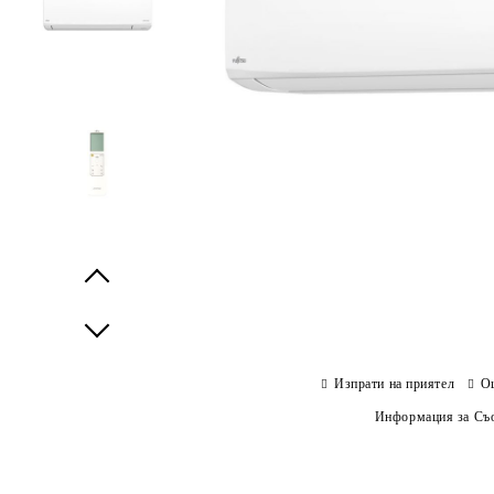
Prev
Next
Изпрати на приятел
О
Информация за Съо