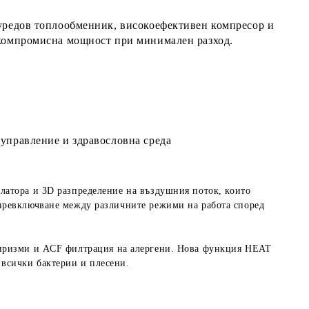
уредов топлообменник
,
високоефективен
к
омпресор
и
езкомпромисна мощност при минимален разход.
управление и здравословна среда
илатора
и
3D разпределение на въздушния поток
, които
превключване между различните режими на работа според
иризми и
ACF филтрация
на алергени. Нова функция
HEAT
всички бактерии и плесени.