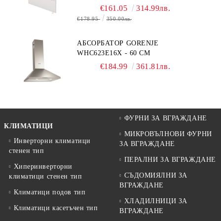
€161.05
314.99лв.
€178.95
350.00лв.
АБСОРБАТОР GORENJE
WHC623E16X - 60 СМ
€184.99
361.81лв.
ФУРНИ ЗА ВГРАЖДАНЕ
КЛИМАТИЦИ
МИКРОВЪЛНОВИ ФУРНИ
Инверторни климатици
ЗА ВГРАЖДАНЕ
стенен тип
ПЕРАЛНИ ЗА ВГРАЖДАНЕ
Хиперинверторни
СЪДОМИЯЛНИ ЗА
климатици стенен тип
ВГРАЖДАНЕ
Климатици подов тип
ХЛАДИЛНИЦИ ЗА
Климатици касетъчен тип
ВГРАЖДАНЕ