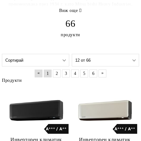
преименувана през 1934 г. като Mitsu bishi Heavy Industries,
Ltd. "Трите диаманта", символ на Mitsubishi Heavy
Виж още
Industries, Ltd, са възникнали от символа на знамето на
66
кораба, праотец на компанията, който Тцукумо Шокай
приема, когато е започнал морския бизнес. Този символ е
продукти
променена версия на семейния герб на ЯтароИвасаки,
основател на Mitsubishi.
http://www.mhiae.com/
«
»
1
2
3
4
5
6
Продукти
Инверторен климатик
Инверторен климатик