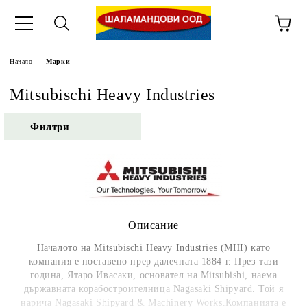
Начало
Марки
Mitsubischi Heavy Industries
Филтри
Описание
Началото на Mitsubischi Heavy Industries (MHI) като
компания е поставено преp далечната 1884 г. През тази
година, Ятаро Ивасаки, основател на Mitsubishi, наема
държавната корабостроителница Nagasaki Shipyard. Той я
нарича Nagasaki Shipyard & Machinery Works.Компанията е