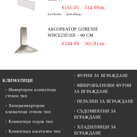
€161.05
314.99лв.
€178.95
350.00лв.
АБСОРБАТОР GORENJE
WHC623E16X - 60 СМ
€184.99
361.81лв.
ФУРНИ ЗА ВГРАЖДАНЕ
КЛИМАТИЦИ
МИКРОВЪЛНОВИ ФУРНИ
Инверторни климатици
ЗА ВГРАЖДАНЕ
стенен тип
ПЕРАЛНИ ЗА ВГРАЖДАНЕ
Хиперинверторни
СЪДОМИЯЛНИ ЗА
климатици стенен тип
ВГРАЖДАНЕ
Климатици подов тип
ХЛАДИЛНИЦИ ЗА
Климатици касетъчен тип
ВГРАЖДАНЕ