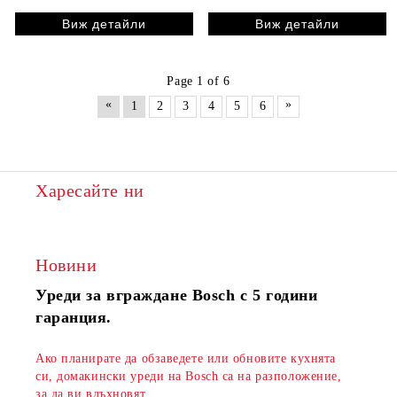
Виж детайли
Виж детайли
Page 1 of 6
«
»
1
2
3
4
5
6
Харесайте ни
Новини
Уреди за вграждане Bosch с 5 години
гаранция.
Ако планирате да обзаведете или обновите кухнята
си, домакински уреди на Bosch са на разположение,
за да ви вдъхновят.