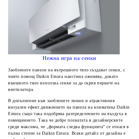
Нежна игра на сенки
Заоблените панели на вътрешното тяло създават сенки, с
чиято помощ Daikin Emura наистина оживява, докато
външното тяло използва сенки за да скрия перките на
вентилатора.
В допълнение към заоблените линии и атрактивния
визуален ефект движението на панела на климатика Daikin
Emura също така подобрява разпределението на въздуха в
помещението. Така че добре познатата в дизайнерските
среди максима, че „формата следва функцията“ се отнася в
пълна степен за Daikin Emura. Всеки детайл от дизайна е