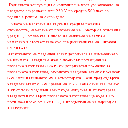
Годишната консумация е калкулирана чрез умножаване на
входното захранване при 230 V по средно 500 часа за
година в режим на охлаждане.
Нивото на налягане на звука на уредите показва
стойността, измерена от положение на 1 метър от основния
уред и 1,5 от земята. Нивото на налягане на звука е
измерено в съответствие със спецификацията на Eurovent
6/C/006-97
Изпускането на хладилен агент допринася за изменението
на климата. Хладилен аген с по-нисък потенциал за
глобално затопляне (GWP) би допринесъл по-малко за
глобалното затопляне, отколкото хладилен агент с по-висок
GWP при изтичането му в атмосферата. Този уред съдържа
хладилен агент с GWP равeн на 1975. Това означава, че ако
1 кг от този хладилен агент бъде изпуснат в атмосферата,
въздействието върху глобалното затопляне ще бъде 1975
пъти по-високо от 1 кг CO2, в продължение на период от
100 години.