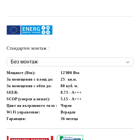
Стандартен монтаж :
Мощност (Btu):
12'000 Btu
За помещения с площ до:
25
кв.м.
За помещения с обем до:
80
куб. м.
SEER:
8.73 - А+++
SCOP (умерен климат):
5.15 - А+++
Цвят на вътрешното тяло :
Черен
Wi Fi управление:
Вграден
Гаранция:
36
месеца
Добави в желани