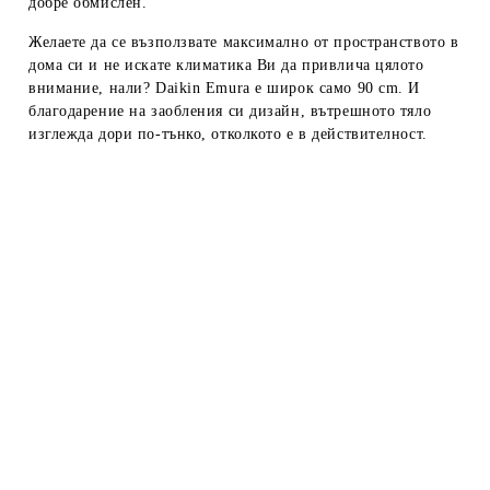
добре обмислен.
Желаете да се възползвате максимално от пространството в
дома си и не искате климатика Ви да привлича цялото
внимание, нали? Daikin Emura е широк само 90 cm. И
благодарение на заобления си дизайн, вътрешното тяло
изглежда дори по-тънко, отколкото е в действителност.