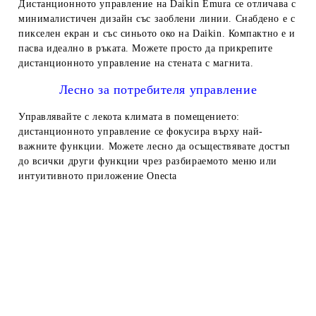
Дистанционното управление на Daikin Emura се отличава с
минималистичен дизайн със заоблени линии. Снабдено е с
пикселен екран и със синьото око на Daikin. Компактно е и
пасва идеално в ръката. Можете просто да прикрепите
дистанционното управление на стената с магнита.
Лесно за потребителя управление
Управлявайте с лекота климата в помещението:
дистанционното управление се фокусира върху най-
важните функции. Можете лесно да осъществявате достъп
до всички други функции чрез разбираемото меню или
интуитивното приложение Onecta