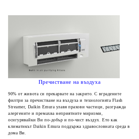
Пречистване на въздуха
90% от живота си прекарвате на закрито. С вградените
филтри за пречистване на въздуха и технологията Flash
Streamer, Daikin Emura улавя прахови частици, разгражда
алергените и премахва неприятните миризми,
осигурявайки Ви по-добър и по-чист въздух. Ето как
климатикът Daikin Emura поддържа здравословната среда в
дома Ви.