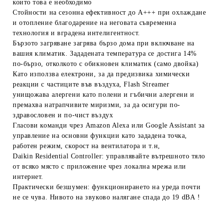
които това е необходимо
Стойности на сезонна ефективност до A+++ при охлаждане
и отопление благодарение на неговата съвременна
технология и вградена интелигентност.
Бързото загряване загрява бързо дома при включване на
вашия климатик. Зададената температура се достига 14%
по-бързо, отколкото с обикновен климатик (само двойка)
Като използва електрони, за да предизвика химически
реакции с частиците във въздуха, Flash Streamer
унищожава алергени като полени и гъбични алергени и
премахва натрапчивите миризми, за да осигури по-
здравословен и по-чист въздух
Гласови команди чрез Amazon Alexa или Google Assistant за
управление на основни функции като зададена точка,
работен режим, скорост на вентилатора и т.н,
Daikin Residential Controller: управлявайте вътрешното тяло
от всяко място с приложение чрез локална мрежа или
интернет.
Практически безшумен: функционирането на уреда почти
не се чува. Нивото на звуково налягане спада до 19 dBА !