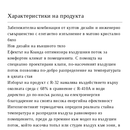
Характеристики на продукта
Забележителна комбинация от култов дизайн и инженерно
съвършенство с елегантно изпълнение в матово кристално
бяло
Нов дизайн на външното тяло
Ефектът на Коанда оптимизира въздушния поток за
комфортен климат в помещенията. С помощта на
специално проектирани клапи, по-насоченият въздушен
поток позволява по-добро разпределение на температурата
в цялата стая
Изборът на продукт с R-32 намалява въздействието върху
околната среда с 68% в сравнение с R-410A и води
директно до по-нисък разход на електроенергия
благодарение на своята висока енергийна ефективност
Интелигентният термодатчик определя реалната стайна
температура и разпределя въздуха равномерно из
помещението, преди да премине към модел на въздушен
поток, който насочва топъл или студен въздух към зони, в