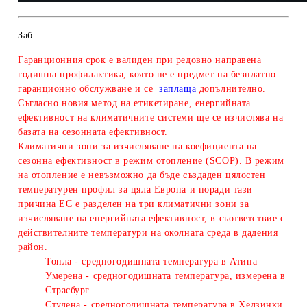
Заб.:
Гаранционния срок е валиден при редовно направена
годишна профилактика, която не е предмет на безплатно
гаранционно обслужване и се
заплаща
допълнително.
Съгласно новия метод на етикетиране, енергийната
ефективност на климатичните системи ще се изчислява на
базата на сезонната ефективност.
Климатични зони за изчисляване
на коефициента на
сезонна ефективност в режим отопление (SCOP). В режим
на отопление е невъзможно да бъде създаден цялостен
температурен профил за цяла Европа и поради тази
причина ЕС е разделен на три климатични зони за
изчисляване на енергийната ефективност, в съответствие с
действителните температури на околната среда в дадения
район.
Топла - средногодишната температура в Атина
Умерена - средногодишната температура, измерена в
Страсбург
Студена - средногодишната температура в Хелзинки