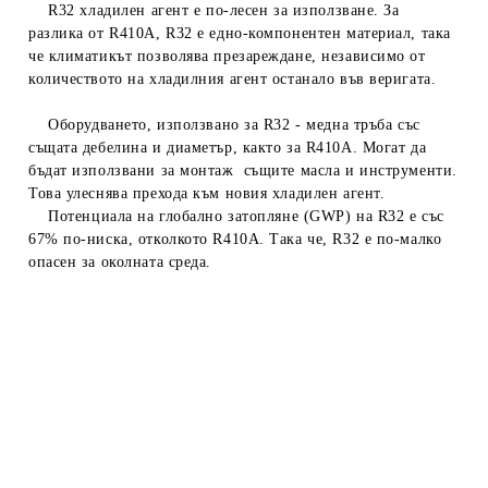
R32 хладилен агент е по-лесен за използване. За
разлика от R410A, R32 е едно-компонентен материал, така
че климатикът позволява презареждане, независимо от
количеството на хладилния агент останало във веригата.
Оборудването, използвано за R32 - медна тръба със
същата дебелина и диаметър, както за R410A. Могат да
бъдат използвани за монтаж същите масла и инструменти.
Това улеснява прехода към новия хладилен агент.
Потенциала на глобално затопляне (GWP) на R32 е със
67% по-ниска, отколкото R410A. Така че, R32 е по-малко
опасен за околната среда.