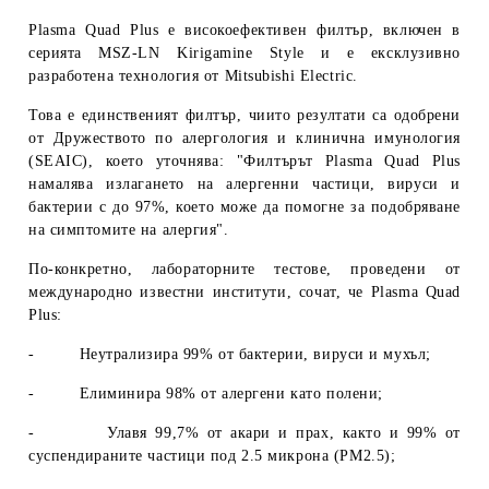
Plasma Quad Plus е високоефективен филтър, включен в
серията MSZ-LN Kirigamine Style и е ексклузивно
разработена технология от Mitsubishi Electric.
Това е единственият филтър, чиито резултати са одобрени
от Дружеството по алергология и клинична имунология
(SEAIC), което уточнява: "Филтърът Plasma Quad Plus
намалява излагането на алергенни частици, вируси и
бактерии с до 97%, което може да помогне за подобряване
на симптомите на алергия".
По-конкретно, лабораторните тестове, проведени от
международно известни институти, сочат, че Plasma Quad
Plus:
-
Неутрализира 99% от бактерии, вируси и мухъл;
-
Елиминира 98% от алергени като полени;
-
Улавя 99,7% от акари и прах, както и 99% от
суспендираните частици под 2.5 микрона (
PM2.5
);