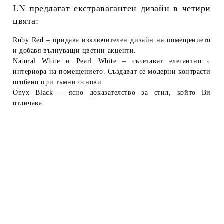
LN
предлагат екстравагантен дизайн в
четири
цвята
:
Ruby Red –
придава изключителен дизайн на помещението
и добавя вълнуващи цветни акценти.
Natural White и Pearl White –
съчетават елегантно с
интериора на помещението. Създават се модерни контрасти
особено при тъмни основи.
Onyx Black
–
ясно доказателство за стил, който Ви
отличава.