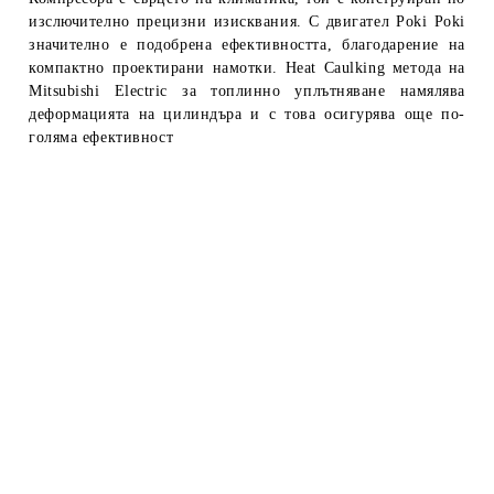
изслючително прецизни изисквания. С двигател
Poki Poki
значително е подобрена ефективността, благодарение на
компактно проектирани намотки.
Heat Caulking
метода на
Mitsubishi Electric за топлинно уплътняване намялява
деформацията на цилиндъра и с това осигурява още по-
голяма ефективност