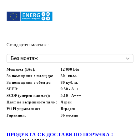
Стандартен монтаж :
Мощност (Btu):
12'000 Btu
За помещения с площ до:
30
кв.м.
За помещения с обем до:
80
куб. м.
SEER:
9.50 - A+++
SCOP (умерен климат):
5.10 - A+++
Цвят на вътрешното тяло :
Черен
Wi Fi управление:
Вграден
Гаранция:
36
месеца
ПРОДУКТА СЕ ДОСТАВЯ ПО ПОРЪЧКА !
Добави в желани