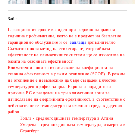
Заб.:
Гаранционния срок е валиден при редовно направена
годишна профилактика, която не е предмет на безплатно
гаранционно обслужване и се
заплаща
допълнително.
Съгласно новия метод на етикетиране, енергийната
ефективност на климатичните системи ще се изчислява на
базата на сезонната ефективност.
Климатични зони за изчисляване
на коефициента на
сезонна ефективност в режим отопление (SCOP). В режим
на отопление е невъзможно да бъде създаден цялостен
температурен профил за цяла Европа и поради тази
причина ЕС е разделен на три климатични зони за
изчисляване на енергийната ефективност, в съответствие с
действителните температури на околната среда в дадения
район.
Топла - средногодишната температура в Атина
Умерена - средногодишната температура, измерена в
Страсбург