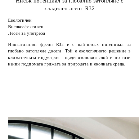
Нисък потенциал за глобално затопляне с
хладилен агент R32
Екологичен
Високоефективен
Лесен за употреба
Иновативният фреон R32 е с най-нисък потенциал за
глобано затопляне досега. Той е екологичното решение в
климатичната индустрия - щади озоновия слой и по този
начин подпомага грижата за природата и околната среда.