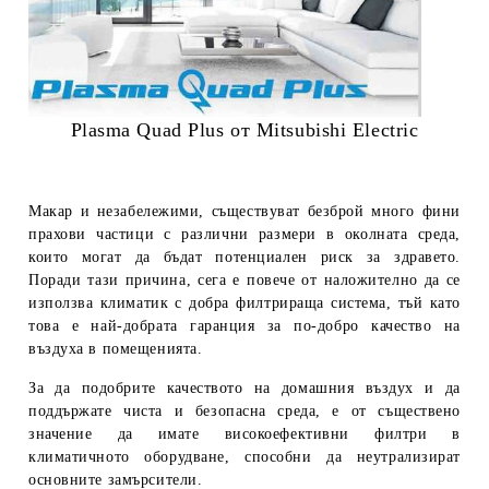
Plasma Quad Plus oт Mitsubishi Electric
Макар и незабележими, съществуват безброй много фини
прахови частици с различни размери в околната среда,
които могат да бъдат потенциален риск за здравето.
Поради тази причина, сега е повече от наложително да се
използва климатик с добра филтрираща система, тъй като
това е най-добрата гаранция за по-добро качество на
въздуха в помещенията.
За да подобрите качеството на домашния въздух и да
поддържате чиста и безопасна среда, е от съществено
значение да имате високоефективни филтри в
климатичното оборудване, способни да неутрализират
основните замърсители.