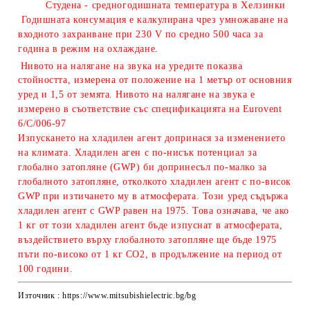
Студена - средногодишната температура в Хелзинки
Годишната консумация е калкулирана чрез умножаване на
входното захранване при 230 V по средно 500 часа за
година в режим на охлаждане.
Нивото на налягане на звука на уредите показва
стойността, измерена от положение на 1 метър от основния
уред и 1,5 от земята. Нивото на налягане на звука е
измерено в съответствие със спецификацията на Eurovent
6/C/006-97
Изпускането на хладилен агент допринася за изменението
на климата. Хладилен аген с по-нисък потенциал за
глобално затопляне (GWP) би допринесъл по-малко за
глобалното затопляне, отколкото хладилен агент с по-висок
GWP при изтичането му в атмосферата. Този уред съдържа
хладилен агент с GWP равeн на 1975. Това означава, че ако
1 кг от този хладилен агент бъде изпуснат в атмосферата,
въздействието върху глобалното затопляне ще бъде 1975
пъти по-високо от 1 кг CO2, в продължение на период от
100 години.
Източник : https://www.mitsubishielectric.bg/bg