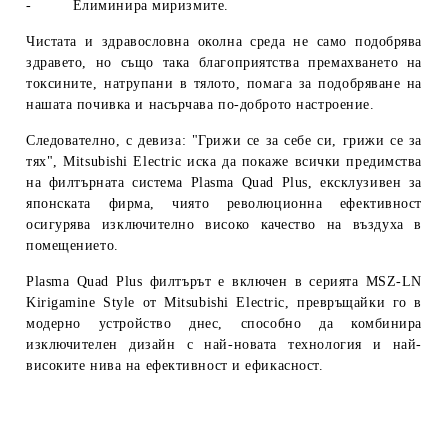
-
Елиминира миризмите.
Чистата и здравословна околна среда не само подобрява
здравето, но също така благоприятства премахването на
токсините, натрупани в тялото, помага за подобряване на
нашата почивка и насърчава по-доброто настроение.
Следователно, с девиза: "Грижи се за себе си, грижи се за
тях", Mitsubishi Electric иска да покаже всички предимства
на филтърната система Plasma Quad Plus, ексклузивен за
японската фирма, чиято революционна ефективност
осигурява изключително високо качество на въздуха в
помещението.
Plasma Quad Plus филтърът е включен в серията MSZ-LN
Kirigamine Style от Mitsubishi Electric, превръщайки го в
модерно устройство днес, способно да комбинира
изключителен дизайн с най-новата технология и най-
високите нива на ефективност и ефикасност.