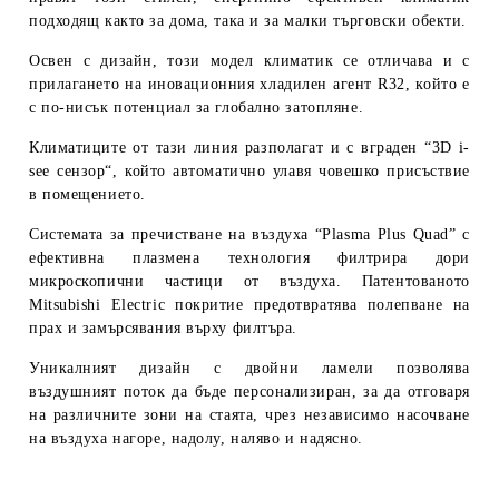
подходящ както за дома, така и за малки търговски обекти.
Освен с дизайн, този модел климатик се отличава и с
прилагането на иновационния
хладилен агент R32
, който е
с по-нисък потенциал за глобално затопляне.
Климатиците от тази линия разполагат и с вграден
“3D i-
see сензор“
, който автоматично улавя човешко присъствие
в помещението.
Системата за пречистване на въздуха
“Plasma Plus Quad”
с
ефективна плазмена технология филтрира дори
микроскопични частици от въздуха. Патентованото
Mitsubishi Electric покритие предотвратява полепване на
прах и замърсявания върху филтъра.
Уникалният дизайн с
двойни ламели
позволява
въздушният поток да бъде персонализиран, за да отговаря
на различните зони на стаята, чрез независимо насочване
на въздуха нагоре, надолу, наляво и надясно.