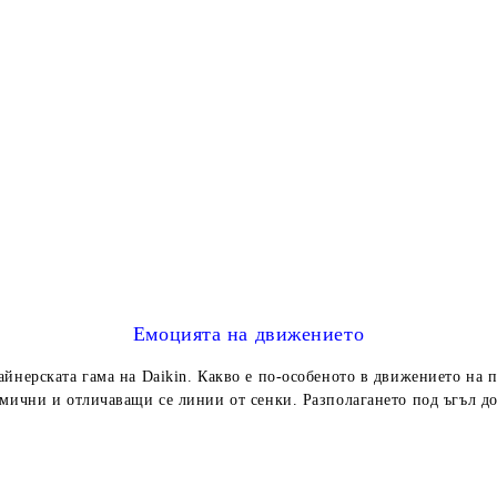
Емоцията на движението
йнерската гама на Daikin. Какво е по-особеното в движението на п
амични и отличаващи се линии от сенки. Разполагането под ъгъл д