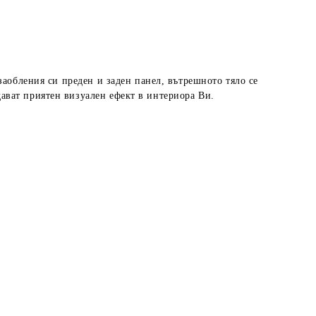
заобления си преден и заден панел, вътрешното тяло се
ават приятен визуален ефект в интериора Ви.