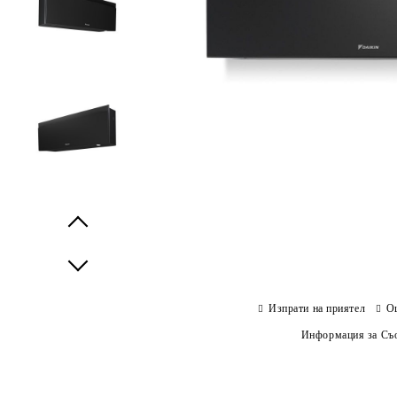
Prev
Next
Изпрати на приятел
О
Информация за Съо