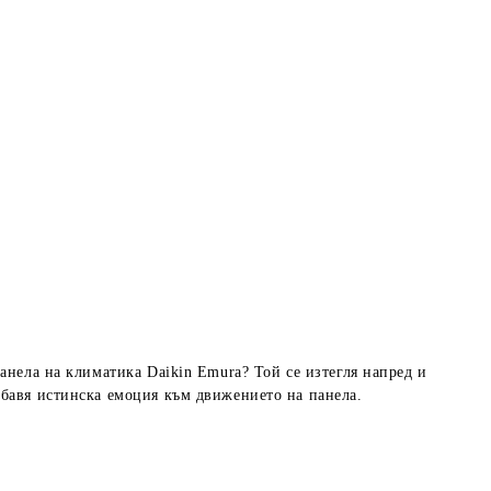
анела на климатика Daikin Emura? Той се изтегля напред и
обавя истинска емоция към движението на панела.