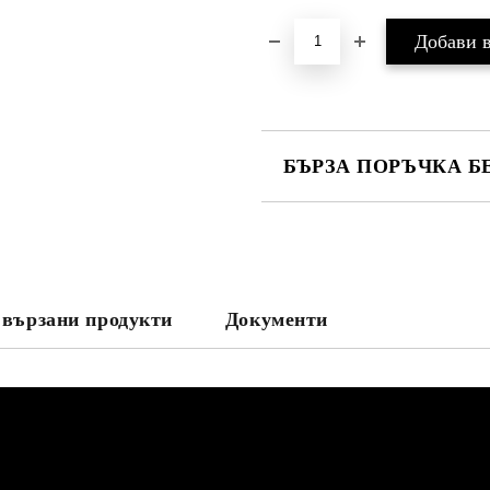
БЪРЗА ПОРЪЧКА Б
САМО ПОПЪЛНЕТЕ 3 ПОЛЕТА
вързани продукти
Документи
Съгласен съм с
Политика
Ние ще се свържем с вас в рамки