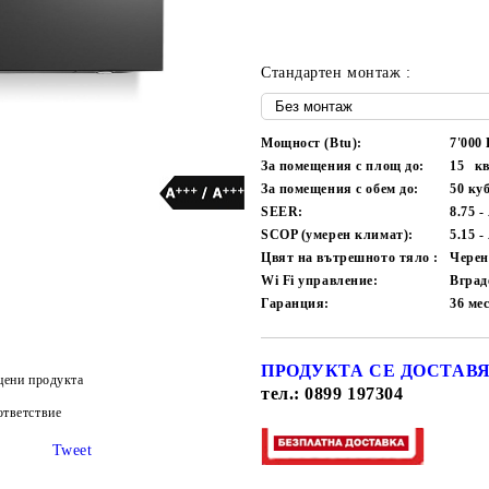
Стандартен монтаж :
Мощност (Btu):
7'000
За помещения с площ до:
15
кв
За помещения с обем до:
50
куб
SEER:
8.75 
SCOP (умерен климат):
5.15 
Цвят на вътрешното тяло :
Черен
Wi Fi управление:
Вград
Гаранция:
36
ме
ПРОДУКТА СЕ ДОСТАВЯ
цени продукта
тел.: 0899 197304
тветствие
Tweet