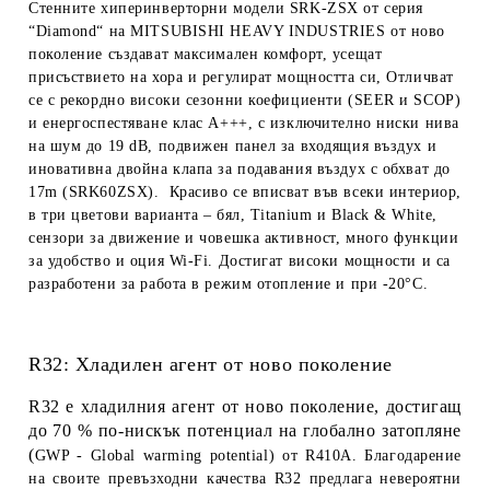
Стенните хиперинверторни модели SRK-ZSX от серия
“Diamond“ на MITSUBISHI HEAVY INDUSTRIES от ново
поколение създават максимален комфорт, усещат
присъствието на хора и регулират мощността си, Отличват
се с рекордно високи сезонни коефициенти (SEER и SCOP)
и енергоспестяване клас A+++, с изключително ниски нива
на шум до 19 dB, подвижен панел за входящия въздух и
иновативна двойна клапа за подавания въздух с обхват до
17m (SRK60ZSX). Красиво се вписват във всеки интериор,
в три цветови варианта – бял, Titanium и Black & White,
сензори за движение и човешка активност, много функции
за удобство и
оция Wi-Fi.
Достигат високи мощности и са
разработени за работа в режим отопление и при -20°C.
R32: Хладилен агент от ново поколение
R32 е хладилния агент от ново поколение, достигащ
до 70 % по-нискък потенциал на глобално затопляне
(
GWP - Global warming potential
) от R410A. Благодарение
на своите превъзходни качества R32 предлага невероятни