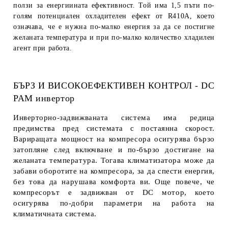
ползи за енергиината ефективност. Той има 1,5 пъти по-
голям потенциален охладителен ефект от R410A, което
означава, че е нужна по-малко енергия за да се постигне
желаната температура и при по-малко количество хладилен
агент при работа.
БЪРЗ И ВИСОКОЕФЕКТИВЕН КОНТРОЛ - DC
PAM инвертор
Инверторно-задвижваната система има редица
предимства пред системата с постаянна скорост.
Вариращата мощност на компресора осигурява бързо
затопляне след включване и по-бързо достигане на
желаната температура. Тогава климатизатора може да
забави оборотите на компресора, за да спести енергия,
без това да нарушава комфорта ви. Още повече, че
компресорът е задвижван от DC мотор, което
осигурява по-добри параметри на работа на
климатичната система.