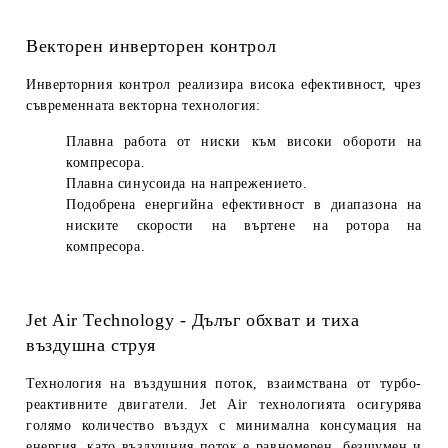
Векторен инверторен контрол
Инверторния контрол реализира висока ефективност, чрез
съвременната векторна технология:
Плавна работа от ниски към високи обороти на
компресора.
Плавна синусоида на напрежението.
Подобрена енергийна ефективност в диапазона на
ниските скорости на въртене на ротора на
компресора.
Jet Air Technology - Дълъг обхват и тиха
въздушна струя
Технология на въздушния поток, взаимствана от турбо-
реактивните двигатели.
Jet Air
технологията осигурява
голямо количество въздух с минимална консумация на
енергия, като въздушния поток е равномерен, безшумен и