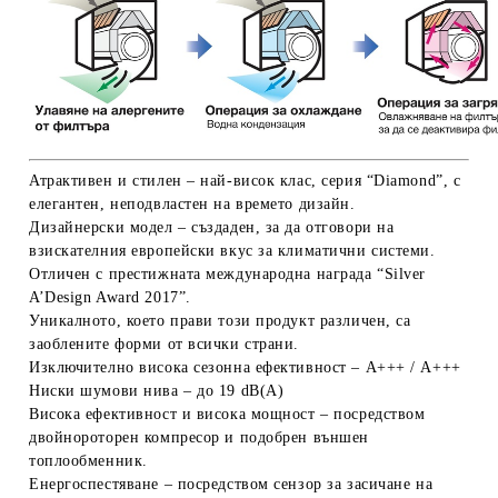
Атрактивен и стилен
–
най-висок клас, серия “Diamond”, с
елегантен, неподвластен на времето дизайн.
Дизайнерски модел
– създаден, за да отговори на
взискателния европейски вкус за климатични системи.
Отличен с престижната международна награда “Silver
A’Design Award 2017”.
Уникалното
, което прави този продукт различен, са
заоблените форми от всички страни.
Изключително висока сезонна ефективност
– А+++ / А+++
Ниски шумови нива
– до 19 dB(A)
Висока ефективност и висока мощност
– посредством
двойнороторен компресор и подобрен външен
топлообменник.
Енергоспестяване
– посредством сензор за засичане на