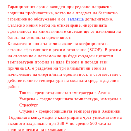
Гаранционния срок е валиден при редовно направена
годишна профилактика, която не е предмет на безплатно
гаранционно обслужване и се
заплаща
допълнително.
Съгласно новия метод на етикетиране, енергийната
ефективност на климатичните системи ще се изчислява на
базата на сезонната ефективност.
Климатични зони за изчисляване
на коефициента на
сезонна ефективност в режим отопление (SCOP). В режим
на отопление е невъзможно да бъде създаден цялостен
температурен профил за цяла Европа и поради тази
причина ЕС е разделен на три климатични зони за
изчисляване на енергийната ефективност, в съответствие с
действителните температури на околната среда в дадения
район.
Топла - средногодишната температура в Атина
Умерена - средногодишната температура, измерена в
Страсбург
Студена - средногодишната температура в Хелзинки
Годишната консумация е калкулирана чрез умножаване на
входното захранване при 230 V по средно 500 часа за
година в режим на охлаждане.