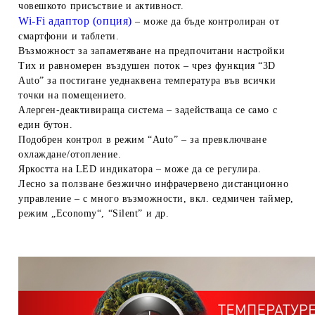
човешкото присъствие и активност.
Wi-Fi адаптор (опция)
– може да бъде контролиран от
смартфони и таблети.
Възможност за запаметяване на предпочитани настройки
Тих и равномерен въздушен поток
– чрез функция “3D
Auto” за постигане уеднаквена температура във всички
точки на помещението.
Алерген-деактивираща система
– задействаща се само с
един бутон.
Подобрен контрол в режим “Auto”
– за превключване
охлаждане/отопление.
Яркостта на LED индикатора
– може да се регулира.
Лесно за ползване безжично инфрачервено дистанционно
управление
– с много възможности, вкл. седмичен таймер,
режим „Economy“, “Silent” и др.