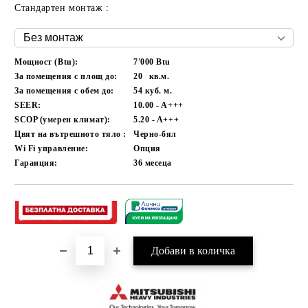
Стандартен монтаж :
Мощност (Btu):
7'000 Btu
За помещения с площ до:
20
кв.м.
За помещения с обем до:
54
куб. м.
SEER:
10.00 - A+++
SCOP (умерен климат):
5.20 - A+++
Цвят на вътрешното тяло :
Черно-бял
Wi Fi управление:
Опция
Гаранция:
36
месеца
Добави в желани