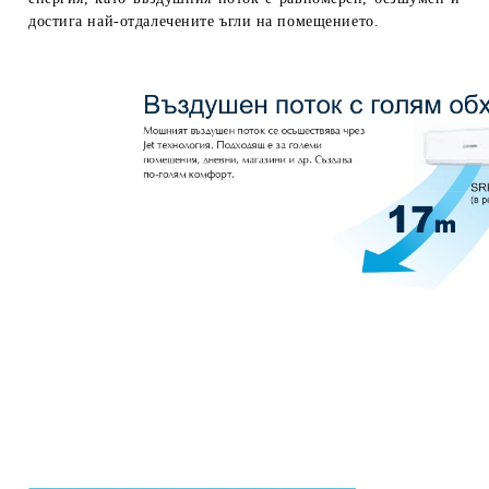
достига най-отдалечените ъгли на помещението.