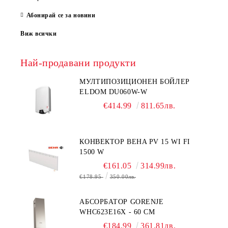
Абонирай се за новини
Виж всички
Най-продавани продукти
МУЛТИПОЗИЦИОНЕН БОЙЛЕР
ELDOM DU060W-W
€414.99
811.65лв.
КОНВЕКТОР BEHA PV 15 WI FI
1500 W
€161.05
314.99лв.
€178.95
350.00лв.
АБСОРБАТОР GORENJE
WHC623E16X - 60 СМ
€184.99
361.81лв.