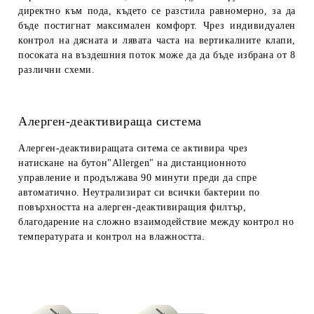
директно към пода, където се разстила равномерно, за да
бъде постигнат максимален комфорт. Чрез индивидуален
контрол на дясната и лявата часта на вертикалните клапи,
посоката на въздешния поток може да да бъде избрана от 8
различни схеми.
Алерген-деактивираща система
Алерген-деактивиращата ситема се активира чрез
натискане на бутон"
Allergen
" на дистанционното
управление и продължава 90 минути преди да спре
автоматично. Неутрализират си всички бактерии по
повърхността на алерген-деактивиращия филтър,
благодарение на сложно взаимодействие между контрол но
температурата и контрол на влажността.