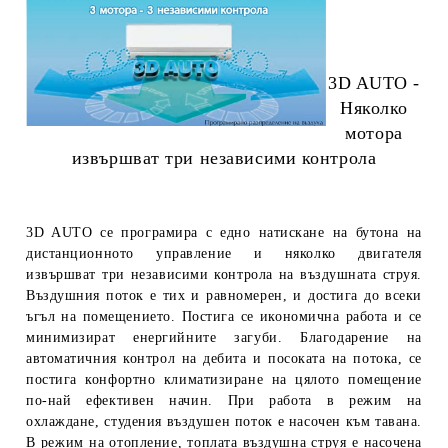
3D AUTO -
Няколко
мотора
извършват три независими контрола
3D AUTO се програмира с едно натискане на бутона на
дистанционното управление и няколко двигателя
извършват три независими контрола на въздушната струя.
Въздушния поток е тих и равномерен, и достига до всеки
ъгъл на помещението. Постига се икономична работа и се
минимизират енергийните загуби.
Благодарение на
автоматичния контрол на дебита и посоката на потока, се
постига конфортно климатизиране на цялото помещение
по-най ефективен начин. При работа в режим на
охлаждане, студения въздушен поток е насочен към тавана.
В режим на отопление, топлата въздушна струя е насочена