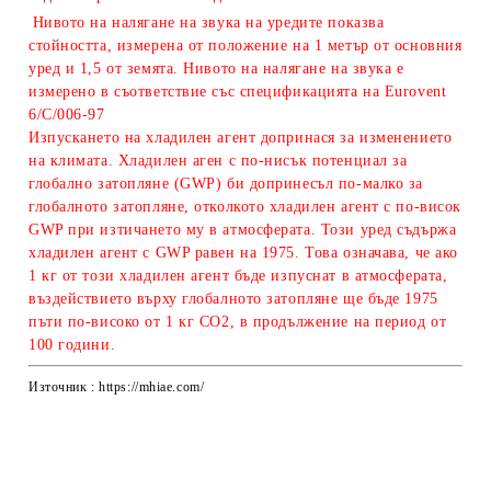
Нивото на налягане на звука на уредите показва
стойността, измерена от положение на 1 метър от основния
уред и 1,5 от земята. Нивото на налягане на звука е
измерено в съответствие със спецификацията на Eurovent
6/C/006-97
Изпускането на хладилен агент допринася за изменението
на климата. Хладилен аген с по-нисък потенциал за
глобално затопляне (GWP) би допринесъл по-малко за
глобалното затопляне, отколкото хладилен агент с по-висок
GWP при изтичането му в атмосферата. Този уред съдържа
хладилен агент с GWP равeн на 1975. Това означава, че ако
1 кг от този хладилен агент бъде изпуснат в атмосферата,
въздействието върху глобалното затопляне ще бъде 1975
пъти по-високо от 1 кг CO2, в продължение на период от
100 години.
Източник : https://mhiae.com/