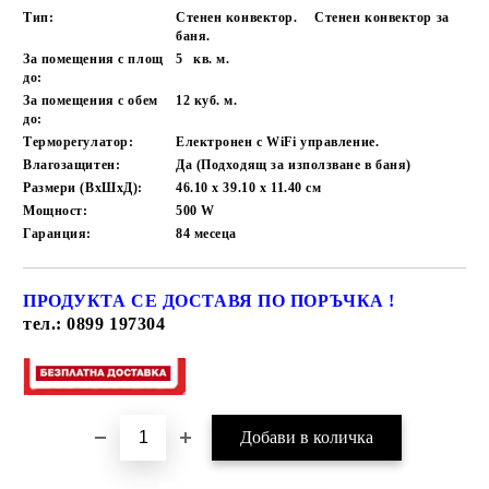
Тип:
Стенен конвектор.
Стенен конвектор за
баня.
За помещения с площ
5
кв. м.
до:
За помещения с обем
12
куб. м.
до:
Терморегулатор:
Електронен с WiFi управление.
Влагозащитен:
Да (Подходящ за използване в баня)
Размери (ВхШхД):
46.10 x 39.10 x 11.40
см
Мощност:
500
W
Гаранция:
84
месеца
ПРОДУКТА СЕ ДОСТАВЯ ПО ПОРЪЧКА !
Добави в желани
тел.: 0899 197304