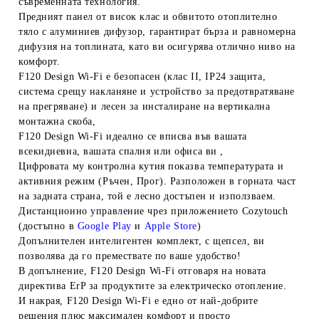
съвременната технология.
Предният панел от висок клас и обвитото отоплително
тяло с алуминиев дифузор, гарантират бърза и равномерна
дифузия на топлината, като ви осигурява отлично ниво на
комфорт.
F120 Design Wi-Fi
е безопасен (клас II, IP24 защита,
система срещу накланяне и устройство за предотвратяване
на прегряване) и лесен за инсталиране на вертикална
монтажна скоба,
F120 Design Wi-Fi
идеално се вписва във вашата
всекидневна, вашата спалня или офиса ви ,
Цифровата му контролна кутия показва температурата и
активния режим (Ръчен, Прог). Разположен в горната част
на задната страна, той е лесно достъпен и използваем.
Дистанционно управление чрез приложението
Cozytouch
(достъпно в
Google Play
и
Apple Store
)
Допълнителен интелигентен комплект, с щепсел, ви
позволява да го премествате по ваше удобство!
В допълнение,
F120 Design Wi-Fi
отговаря на новата
директива ErP за продуктите за електрическо отопление.
И накрая,
F120 Design Wi-Fi
е едно от най-добрите
решения плюс максимален комфорт и просто