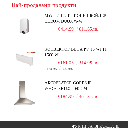
Най-продавани продукти
МУЛТИПОЗИЦИОНЕН БОЙЛЕР
ELDOM DU060W-W
€414.99
811.65лв.
КОНВЕКТОР BEHA PV 15 WI FI
1500 W
€161.05
314.99лв.
€178.95
350.00лв.
АБСОРБАТОР GORENJE
WHC623E16X - 60 СМ
€184.99
361.81лв.
ФУРНИ ЗА ВГРАЖДАНЕ