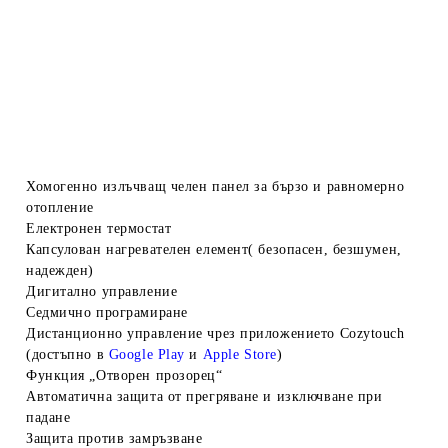
Хомогенно излъчващ челен панел за бързо и равномерно
отопление
Електронен термостат
Капсулован нагревателен елемент( безопасен, безшумен,
надежден)
Дигитално управление
Седмично програмиране
Дистанционно управление чрез приложението
Cozytouch
(достъпно в
Google Play
и
Apple Store
)
Функция „Отворен прозорец“
Автоматична защита от прегряване и изключване при
падане
Защита против замръзване