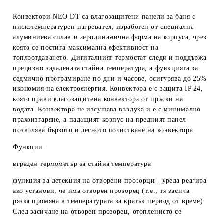
Конвектори NEO DT са влагозащитени панели за баня с
нискотемпературен нагревател, изработен от специална
алуминиева сплав и аеродинамична форма на корпуса, чрез
която се постига максимална ефективност на
топлоотдаването. Дигиталният термостат следи и поддържа
прецизно зададената стайна температура, а функцията за
седмично програмиране по дни и часове, осигурява до 25%
икономия на електроенергия. Конвектора е с защита IP 24,
която прави влагозащитена конвектора от пръски на
водата. Конвектора не изсушава въздуха и е с минимално
прахоизгаряне, а падащият корпус на предният панел
позволява бързото и лесното почистване на конвектора.
Функции:
вграден термометър за стайна температура
функция за детекция на отворени прозорци
- уреда реагира
ако установи, че има отворен прозорец (т.е., тя засича
рязка промяна в температурата за кратък период от време).
След засичане на отворен прозорец, отоплението се