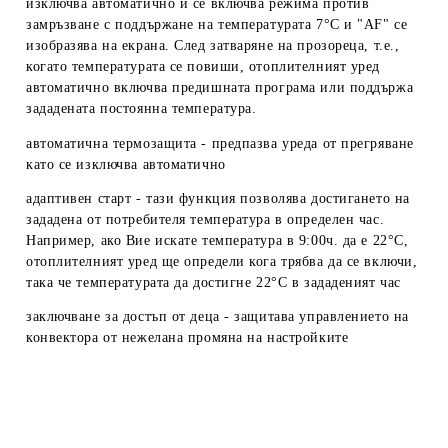
изключва автоматично и се включва режима против
замръзване с поддържане на температурата 7°С и "АF" се
изобразява на екрана. След затваряне на прозореца, т.е.,
когато температурата се повиши, отоплителният уред
автоматично включва предишната програма или поддържа
зададената постоянна температура.
автоматична термозащита
- предпазва уреда от прегряване
като се изключва автоматично
адаптивен старт
- тази функция позволява достигането на
зададена от потребителя температура в определен час.
Например, ако Вие искате температура в 9:00ч. да е 22°С,
отоплителният уред ще определи кога трябва да се включи,
така че температурата да достигне 22°С в зададеният час
заключване за достъп от деца
- защитава управлението на
конвектора от нежелана промяна на настройките