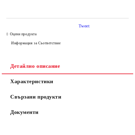
САМО ПОПЪЛНЕТЕ 3 ПОЛЕТА
Tweet
Оцени продукта
Информация за Съответствие
Съгласен съм с
Политиката за лични данни
Ние ще се свържем с вас в рамките на работния ден.
Детайлно описание
Характеристики
Свързани продукти
Документи