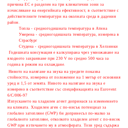
причина ЕС е разделен на три климатични зони за
изчисляване на енергийната ефективност, в съответствие с
действителните температури на околната среда в дадения
район.
Топла - средногодишната температура в Атина
Умерена - средногодишната температура, измерена в
Страсбург
Студена - средногодишната температура в Хелзинки
Годишната консумация е калкулирана чрез умножаване на
входното захранване при 230 V по средно 500 часа за
година в режим на охлаждане.
Нивото на налягане на звука на уредите показва
стойността, измерена от положение на 1 метър от основния
уред и 1,5 от земята. Нивото на налягане на звука е
измерено в съответствие със спецификацията на Eurovent
6/C/006-97
Изпускането на хладилен агент допринася за изменението
на климата. Хладилен аген с по-нисък потенциал за
глобално затопляне (GWP) би допринесъл по-малко за
глобалното затопляне, отколкото хладилен агент с по-висок
GWP при изтичането му в атмосферата. Този уред съдържа