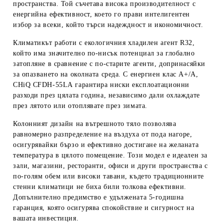
пространства. Той съчетава висока производителност с
енергийна ефективност, което го прави интелигентен
избор за всеки, който търси надеждност и икономичност.
Климатикът работи с екологичния хладилен агент R32,
който има значително по-нисък потенциал за глобално
затопляне в сравнение с по-старите агенти, допринасяйки
за опазването на околната среда. С енергиен клас A+/A,
CHiQ CFDH-55LA
гарантира ниски експлоатационни
разходи през цялата година, независимо дали охлаждате
през лятото или отоплявате през зимата.
Колонният дизайн на вътрешното тяло позволява
равномерно разпределение на въздуха от пода нагоре,
осигурявайки бързо и ефективно достигане на желаната
температура в цялото помещение. Този модел е идеален за
зали, магазини, ресторанти, офиси и други пространства с
по-голям обем или високи тавани, където традиционните
стенни климатици не биха били толкова ефективни.
Допълнително предимство е удължената 5-годишна
гаранция, която осигурява спокойствие и сигурност на
вашата инвестиция.