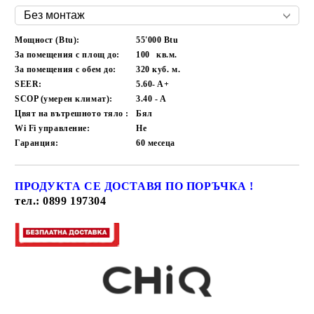
Мощност (Btu):
55'000 Btu
За помещения с площ до:
100
кв.м.
За помещения с обем до:
320
куб. м.
SEER:
5.60- A+
SCOP (умерен климат):
3.40 - A
Цвят на вътрешното тяло :
Бял
Wi Fi управление:
Не
Гаранция:
60
месеца
ПРОДУКТА СЕ ДОСТАВЯ ПО ПОРЪЧКА !
Добави в желани
тел.: 0899 197304