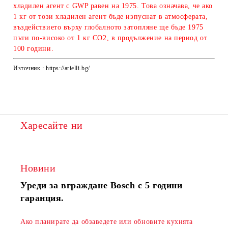
хладилен агент с GWP равeн на 1975. Това означава, че ако
1 кг от този хладилен агент бъде изпуснат в атмосферата,
въздействието върху глобалното затопляне ще бъде 1975
пъти по-високо от 1 кг CO2, в продължение на период от
100 години.
Източник : https://arielli.bg/
Харесайте ни
Новини
Уреди за вграждане Bosch с 5 години
гаранция.
Ако планирате да обзаведете или обновите кухнята