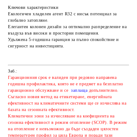
Ключови характеристики
Екологичен хладилен агент R32 с нисък потенциал за
глобално затопляне.
Елегантен колонен дизайн за оптимално разпределение на
въздуха във високи и просторни помещения.
Удължена 5-годишна гаранция за пълно спокойствие и
сигурност на инвестицията.
Заб.:
Гаранционния срок е валиден при редовно направена
годишна профилактика, която не е предмет на безплатно
гаранционно обслужване и се
заплаща
допълнително.
Съгласно новия метод на етикетиране, енергийната
ефективност на климатичните системи ще се изчислява на
базата на сезонната ефективност.
Климатични зони за изчисляване
на коефициента на
сезонна ефективност в режим отопление (SCOP). В режим
на отопление е невъзможно да бъде създаден цялостен
температурен профил за цяла Европа и поради тази