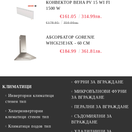
КОНВЕКТОР BEHA PV 15 WI FI
1500 W
€161.05
314.99лв.
€178.95
350.00лв.
АБСОРБАТОР GORENJE
WHC623E16X - 60 СМ
€184.99
361.81лв.
ФУРНИ ЗА ВГРАЖДАНЕ
КЛИМАТИЦИ
МИКРОВЪЛНОВИ ФУРНИ
Инверторни климатици
ЗА ВГРАЖДАНЕ
стенен тип
ПЕРАЛНИ ЗА ВГРАЖДАНЕ
Хиперинверторни
СЪДОМИЯЛНИ ЗА
климатици стенен тип
ВГРАЖДАНЕ
Климатици подов тип
ХЛАДИЛНИЦИ ЗА