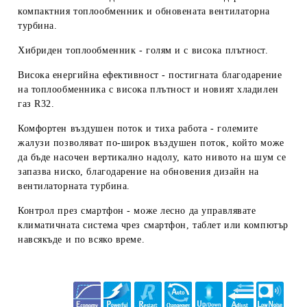
компактния топлообменник и обновената вентилаторна
турбина.
Хибриден топлообменник
- голям и с висока плътност.
Висока енергийна ефективност
- постигната благодаре
ние
на топлообменника с висока плътност и новият хладилен
газ R32.
Комфортен въздушен поток и тиха работа
- големите
жалузи позволяват по-широк въздушен поток, който може
да
бъде насочен вертикално надолу, като нивото на шум се
запазва ниско, благодарение на обновения дизайн на
венти
латорната турбина.
Контрол през смартфон
- може лесно да
управлявате
климатичната система чрез смартфон, таблет
или компютър
навсякъде и по всяко време.