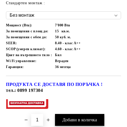
Стандартен монтаж :
Мощност (Btu):
7'000 Btu
За помещения с площ до:
15
кв.м.
За помещения с обем до:
50
куб. м.
SEER:
8.40 - клас A++
SCOP (умерен климат):
4.60 - клас A++
Цвят на вътрешното тяло :
Бял
Wi Fi управление:
Вграден
Гаранция:
36
месеца
ПРОДУКТА СЕ ДОСТАВЯ ПО ПОРЪЧКА !
Добави в желани
тел.: 0899 197304