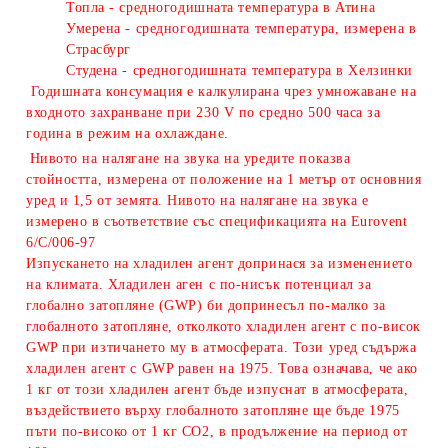
Топла - средногодишната температура в Атина
Умерена - средногодишната температура, измерена в
Страсбург
Студена - средногодишната температура в Хелзинки
Годишната консумация е калкулирана чрез умножаване на
входното захранване при 230 V по средно 500 часа за
година в режим на охлаждане.
Нивото на налягане на звука на уредите показва
стойността, измерена от положение на 1 метър от основния
уред и 1,5 от земята. Нивото на налягане на звука е
измерено в съответствие със спецификацията на Eurovent
6/C/006-97
Изпускането на хладилен агент допринася за изменението
на климата. Хладилен аген с по-нисък потенциал за
глобално затопляне (GWP) би допринесъл по-малко за
глобалното затопляне, отколкото хладилен агент с по-висок
GWP при изтичането му в атмосферата. Този уред съдържа
хладилен агент с GWP равeн на 1975. Това означава, че ако
1 кг от този хладилен агент бъде изпуснат в атмосферата,
въздействието върху глобалното затопляне ще бъде 1975
пъти по-високо от 1 кг CO2, в продължение на период от