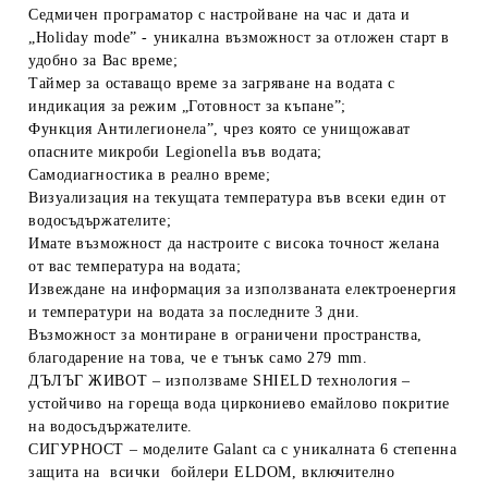
Седмичен програматор
с настройване на час и дата и
„Holiday mode” - уникална възможност за отложен старт в
удобно за Вас време;
Таймер
за оставащо време за загряване на водата с
индикация за режим „Готовност за къпане”;
Функция Антилегионела
”, чрез която се унищожават
опасните микроби Legionella във водата;
Самодиагностика в реално време;
Визуализация на текущата температура във всеки един от
водосъдържателите;
Имате възможност да настроите с висока точност желана
от вас температура на водата;
Извеждане на информация за използваната електроенергия
и температури на водата за последните 3 дни.
Възможност за монтиране в ограничени пространства,
благодарение на това, че е тънък само 279 mm.
ДЪЛЪГ ЖИВОТ
– използваме SHIELD технология –
устойчиво на гореща вода циркониево емайлово покритие
на водосъдържателите.
СИГУРНОСТ
– моделите Galant са с уникалната 6 степенна
защита на всички бойлери ELDOM, включително