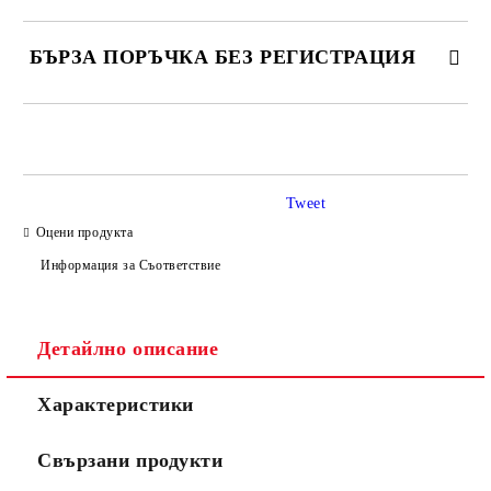
БЪРЗА ПОРЪЧКА БЕЗ РЕГИСТРАЦИЯ
САМО ПОПЪЛНЕТЕ 3 ПОЛЕТА
Tweet
Оцени продукта
Информация за Съответствие
Съгласен съм с
Политиката за лични данни
Ние ще се свържем с вас в рамките на работния ден.
Детайлно описание
Характеристики
Свързани продукти