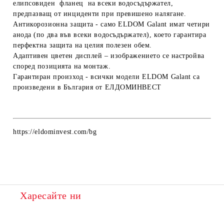
елипсовиден фланец на всеки водосъдържател,
предпазващ от инциденти при превишено налягане.
Антикорозионна защита
- само ELDOM Galant имат четири
анода (по два във всеки водосъдържател), което гарантира
перфектна защита на целия полезен обем.
Адаптивен цветен дисплей
– изображението се настройва
според позицията на монтаж.
Гарантиран произход
- всички модели ELDOM Galant са
произведени в България от ЕЛДОМИНВЕСТ
https://eldominvest.com/bg
Харесайте ни