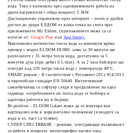
вода. Това е възможно чрез едновременната работа на
двата нагревателя с обща мощност 3.3kW.
Дистанционно управление през интернет
– лесен и удобен
достъп до уреди ЕЛДОМ от всяка точка на света чрез
приложението
My Eldom
, (приложението може са се
изтегли от:
Google Play
или
App Store)
.
Максимално количество топла вода за минимум време.
пример с модел ELDOM DU080: само за 30 минути ще
разполагате с 35 литра топла вода, достатъчни за 5
минутен душ (при дебит 6 L/min). А за 2 часа бойлерът ще
осигури над 120 литра топла вода с температура 40°С.
SMART режим
– В съответствие с Регламент (ЕС) 814/2013
и европейски стандарт EN 50440. Интуитивният
самообучаващ се софтуер следи в продължение на една
седмица потреблението на топла вода от бойлера и
адаптира работата му в бъдеще.
Bi-position
– ELDOM Galant може да се монтира във
вертикално или в хоризонтално положение (изводите за
вода и ел. част са отляво).
СУПЕР СПЕСТЯВАНЕ
- режими, осигуряващи възможност
за работа в нощната нискотарифна часова зона.