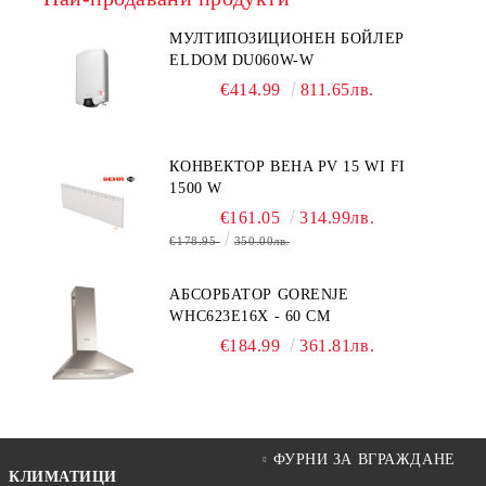
МУЛТИПОЗИЦИОНЕН БОЙЛЕР
ELDOM DU060W-W
€414.99
811.65лв.
КОНВЕКТОР BEHA PV 15 WI FI
1500 W
€161.05
314.99лв.
€178.95
350.00лв.
АБСОРБАТОР GORENJE
WHC623E16X - 60 СМ
€184.99
361.81лв.
ФУРНИ ЗА ВГРАЖДАНЕ
КЛИМАТИЦИ