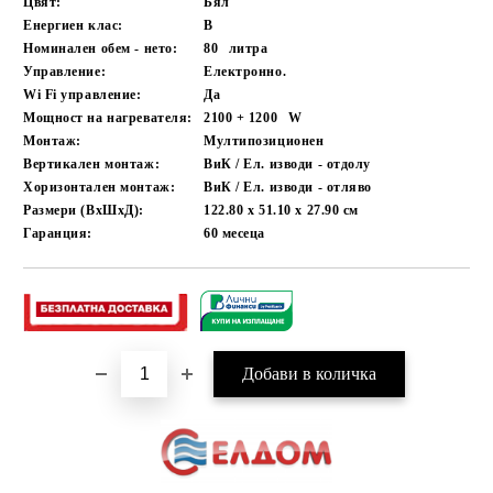
Цвят:
Бял
Енергиен клас:
B
Номинален обем - нето:
80
литра
Управление:
Електронно.
Wi Fi управление:
Да
Мощност на нагревателя:
2100 + 1200
W
Монтаж:
Мултипозиционен
Вертикален монтаж:
ВиК / Ел. изводи - отдолу
Хоризонтален монтаж:
ВиК / Ел. изводи - отляво
Размери (ВхШхД):
122.80 x 51.10 x 27.90
см
Гаранция:
60
месеца
Добави в желани