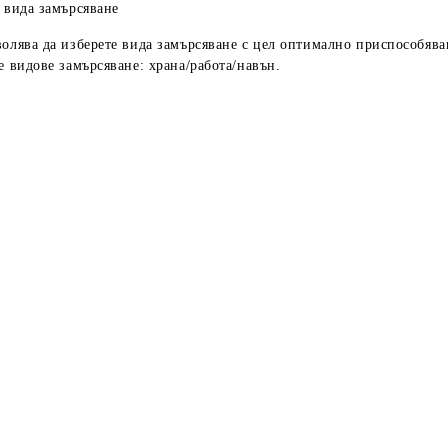
 вида замърсяване
олява да изберете вида замърсяване с цел оптимално приспособяван
е видове замърсяване: храна/работа/навън.