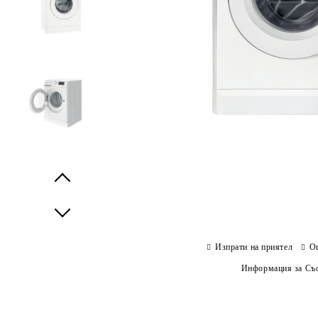
Prev
Next
Изпрати на приятел
О
Информация за Съо