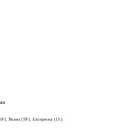
ами
'), Вълна (59'), Експресна (15').