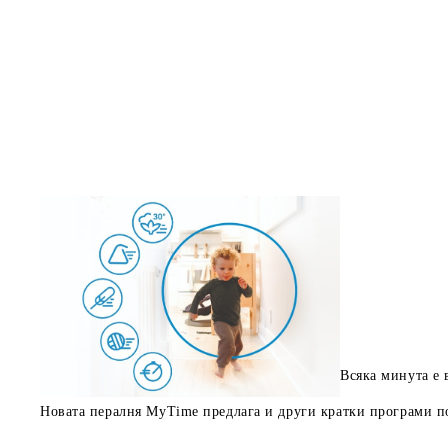
Всяка минута е 
Новата пералня MyTime предлага и други кратки програми под 