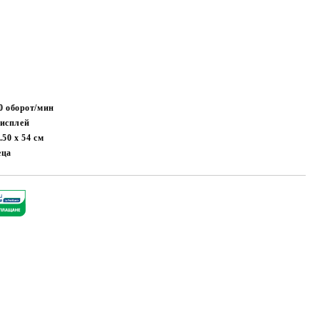
00
оборот/мин
исплей
9.50 х 54
см
еца
Добави в желани