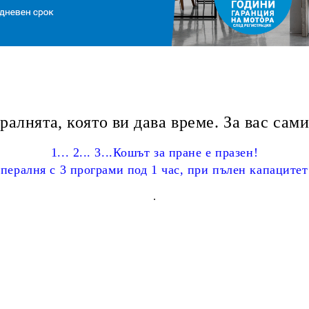
ралнята, която ви дава време. За вас сами
1... 2... 3...Кошът за пране е празен!
пералня с 3 програми под 1 час, при пълен капацитет
.