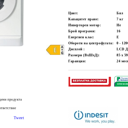
Цвят:
Бял
Капацитет пране:
7
кг
Инверторен мотор:
Не
Брой програми:
16
Енергиен клас:
E
Обороти на центрофугата:
0 - 12
Дисплей :
LCD Д
Размери (ВхШхД):
85 х 5
Гаранция:
24
мес
цени продукта
тветствие
Tweet