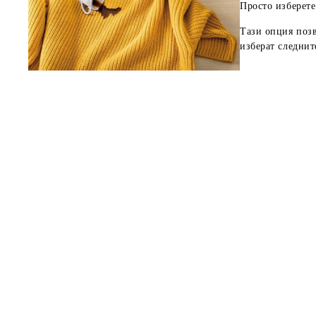
Просто изберете
Тази опция позв
изберат следнит