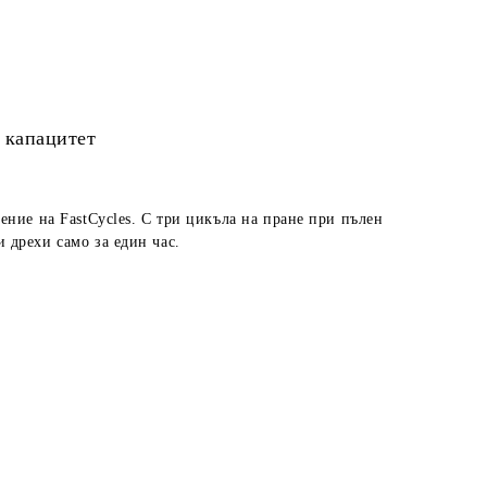
 капацитет
ение на FastCycles. С три цикъла на пране при пълен
 дрехи само за един час.