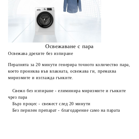
Освежаване с пара
Освежава дрехите без изпиране
Пералнята за 20 минути генерира точното количество пара,
което прониква във влакната, освежава ги, премахва
миризмите и изглажда гънките.
Свежо без изпиране
- елиминира миризмите и гънките
чрез пара
Бърз процес
- свежест след 20 минути
Без перилен препарат
- благодарение само на парата