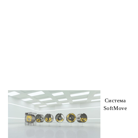
Система
SoftMove