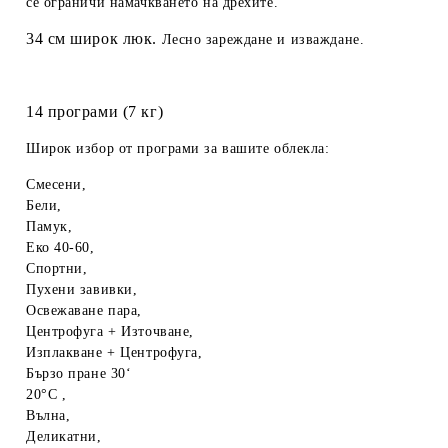
се ограничи намачкването на дрехите.
34 см широк люк
.
Лесно зареждане и изваждане.
14 програми (7 кг)
Широк избор от програми за вашите облекла:
Смесени,
Бели,
Памук,
Еко 40-60,
Спортни,
Пухени завивки,
Освежаване пара,
Центрофуга + Източване,
Изплакване + Центрофуга,
Бързо пране 30‘
20°C ,
Вълна,
Деликатни,