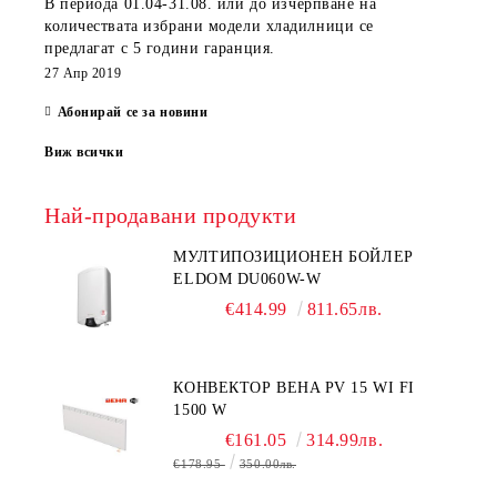
В периода
01.04-31.08.
или до изчерпване на
количествата избрани модели хладилници се
предлагат с 5 години гаранция.
27 Апр 2019
Абонирай се за новини
Виж всички
Най-продавани продукти
МУЛТИПОЗИЦИОНЕН БОЙЛЕР
ELDOM DU060W-W
€414.99
811.65лв.
КОНВЕКТОР BEHA PV 15 WI FI
1500 W
€161.05
314.99лв.
€178.95
350.00лв.