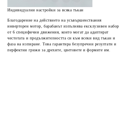
Индивидуални настройки за всяка тъкан
Благодарение на действието на усъвършенствания
инверторен мотор, барабанът изпълнява
ексклузивен набор
от 6 специфични движения
, които могат да адаптират
честотата и продължителността си към всеки вид тъкан и
фаза на изпиране. Това гарантира
безупречни резултати и
перфектни грижи за дрехите, цветовете и формите им.