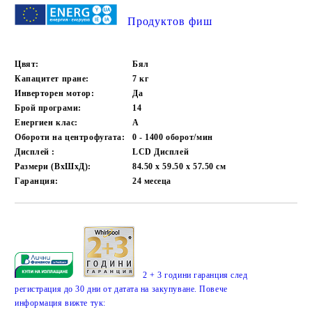
Продуктов фиш
Цвят:
Бял
Капацитет пране:
7
кг
Инверторен мотор:
Да
Брой програми:
14
Енергиен клас:
А
Обороти на центрофугата:
0 - 1400
оборот/мин
Дисплей :
LCD Дисплей
Размери (ВхШхД):
84.50 х 59.50 х 57.50
см
Гаранция:
24
месеца
Добави в желани
2 + 3 години гаранция след
регистрация до 30 дни от датата на закупуване. Повече
информация вижте тук: