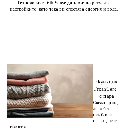
Технологията 6th Sense динамично регулира
настройките, като така ви спестява енергия и вода.
Функция
FreshCare+
с пара
Свежо пране,
дори без
незабавно
изваждане от
пералнята