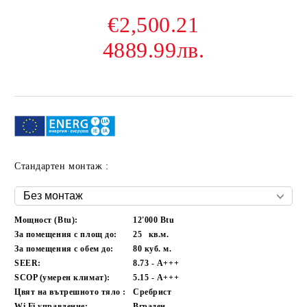
€2,500.21
4889.99лв.
Стандартен монтаж :
Мощност (Btu):
12'000 Btu
За помещения с площ до:
25
кв.м.
За помещения с обем до:
80
куб. м.
SEER:
8.73 - А+++
SCOP (умерен климат):
5.15 - А+++
Цвят на вътрешното тяло :
Сребрист
Wi Fi управление:
Вграден