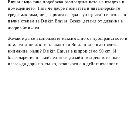
Emura също така подобрява разпределението на въздуха в
помещението. Така че добре познатата в дизайнерските
среди максима, че „формата следва функцията“ се отнася в
пълна степен за Daikin Emura. Всеки детайл от дизайна е
добре обмислен.
Желаете да се възползвате максимално от пространството в
дома си и не искате климатика Ви да привлича цялото
внимание, нали? Daikin Emura е широк само 90 cm. И
благодарение на заобления си дизайн, вътрешното тяло
изглежда дори по-тънко, отколкото е в действителност.