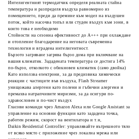
Интелигентният термодатчик определя реалната стайна
температура и разпределя въздуха равномерно из
помещението, преди да премине към модел на въздушен
поток, който насочва топъл или студен въздух към зони, в
които това е необходимо
Стойности на сезонна ефективност до A+++ при охлаждане
и отопление благодарение на неговата съвременна
технология и вградена интелигентност.
Бързото загряване загрява бързо дома при включване на
вашия климатик. Зададената температура се достига 14%
по-бързо, отколкото с обикновен климатик (само двойка)
Като използва електрони, за да предизвика химически
реакции с частиците във въздуха, Flash Streamer
унищожава алергени като полени и гъбични алергени и
премахва натрапчивите миризми, за да осигури по-
здравословен и по-чист въздух
Гласови команди чрез Amazon Alexa или Google Assistant за
управление на основни функции като зададена точка,
работен режим, скорост на вентилатора и т.н,
Daikin Residential Controller: управлявайте вътрешното тяло
от всяко място с приложение чрез локална мрежа или