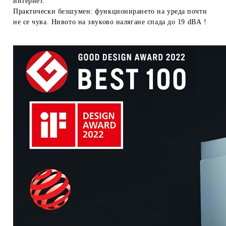
интернет.
Практически безшумен: функционирането на уреда почти
не се чува. Нивото на звуково налягане спада до 19 dBА !