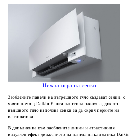
Нежна игра на сенки
Заоблените панели на вътрешното тяло създават сенки, с
чиято помощ Daikin Emura наистина оживява, докато
външното тяло използва сенки за да скрия перките на
вентилатора.
В допълнение към заоблените линии и атрактивния
визуален ефект движението на панела на климатика Daikin