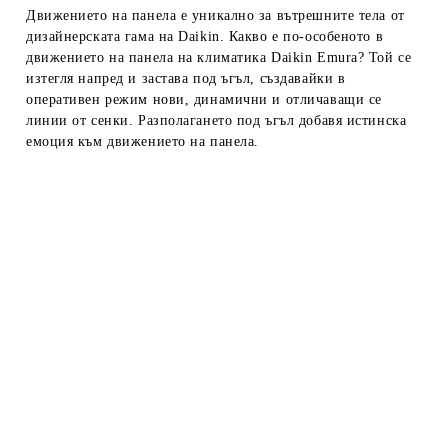
Движението на панела е уникално за вътрешните тела от
дизайнерската гама на Daikin. Какво е по-особеното в
движението на панела на климатика Daikin Emura? Той се
изтегля напред и застава под ъгъл, създавайки в
оперативен режим нови, динамични и отличаващи се
линии от сенки. Разполагането под ъгъл добавя истинска
емоция към движението на панела.