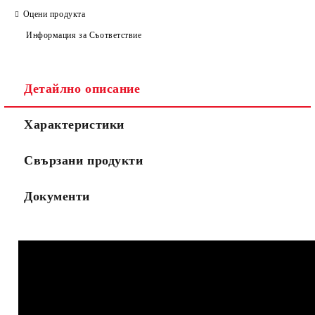
Оцени продукта
Информация за Съответствие
Съгласен съм с
Политиката за лични данни
Ние ще се свържем с вас в рамките на работния ден.
Детайлно описание
Характеристики
Свързани продукти
Документи