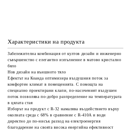
Характеристики на продукта
Забележителна комбинация от култов дизайн и инженерно
съвършенство с елегантно изпълнение в матово кристално
бяло
Нов дизайн на външното тяло
Ефектът на Коанда оптимизира въздушния поток за
комфортен климат в помещенията. С помощта на
специално проектирани клапи, по-насоченият въздушен
поток позволява по-добро разпределение на температурата
в цялата стая
Изборът на продукт с R-32 намалява въздействието върху
околната среда с 68% в сравнение с R-410A и води
директно до по-нисък разход на електроенергия
благодарение на своята висока енергийна ефективност