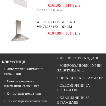
€161.05
314.99лв.
€178.95
350.00лв.
АБСОРБАТОР GORENJE
WHC623E16X - 60 СМ
€184.99
361.81лв.
ФУРНИ ЗА ВГРАЖДАНЕ
КЛИМАТИЦИ
МИКРОВЪЛНОВИ ФУРНИ
Инверторни климатици
ЗА ВГРАЖДАНЕ
стенен тип
ПЕРАЛНИ ЗА ВГРАЖДАНЕ
Хиперинверторни
СЪДОМИЯЛНИ ЗА
климатици стенен тип
ВГРАЖДАНЕ
Климатици подов тип
ХЛАДИЛНИЦИ ЗА
Климатици касетъчен тип
ВГРАЖДАНЕ