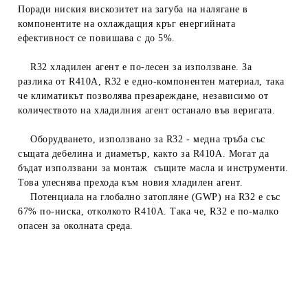
Поради ниския вискозитет на загуба на налягане в
компонентите на охлаждащия кръг енергийната
ефективност се повишава с до 5%.
R32 хладилен агент е по-лесен за използване. За
разлика от R410A, R32 е едно-компонентен материал, така
че климатикът позволява презареждане, независимо от
количеството на хладилния агент останало във веригата.
Оборудването, използвано за R32 - медна тръба със
същата дебелина и диаметър, както за R410A. Могат да
бъдат използвани за монтаж същите масла и инструменти.
Това улеснява прехода към новия хладилен агент.
Потенциала на глобално затопляне (GWP) на R32 е със
67% по-ниска, отколкото R410A. Така че, R32 е по-малко
опасен за околната среда.