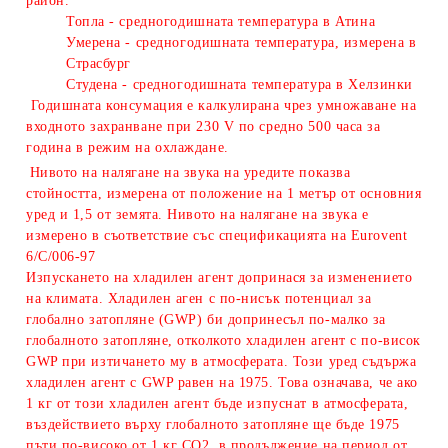
район.
Топла - средногодишната температура в Атина
Умерена - средногодишната температура, измерена в
Страсбург
Студена - средногодишната температура в Хелзинки
Годишната консумация е калкулирана чрез умножаване на
входното захранване при 230 V по средно 500 часа за
година в режим на охлаждане.
Нивото на налягане на звука на уредите показва
стойността, измерена от положение на 1 метър от основния
уред и 1,5 от земята. Нивото на налягане на звука е
измерено в съответствие със спецификацията на Eurovent
6/C/006-97
Изпускането на хладилен агент допринася за изменението
на климата. Хладилен аген с по-нисък потенциал за
глобално затопляне (GWP) би допринесъл по-малко за
глобалното затопляне, отколкото хладилен агент с по-висок
GWP при изтичането му в атмосферата. Този уред съдържа
хладилен агент с GWP равeн на 1975. Това означава, че ако
1 кг от този хладилен агент бъде изпуснат в атмосферата,
въздействието върху глобалното затопляне ще бъде 1975
пъти по-високо от 1 кг CO2, в продължение на период от