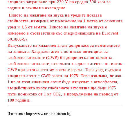
входното захранване при 230 V по средно 500 часа за
година в режим на охлаждане.
Нивото на налягане на звука на уредите показва
стойността, измерена от положение на 1 метър от основния
уред и 1,5 от земята. Нивото на налягане на звука е
измерено в съответствие със спецификацията на Eurovent
6/C/006-97
Изпускането на хладилен агент допринася за изменението
на климата. Хладилен аген с по-нисък потенциал за
глобално затопляне (GWP) би допринесъл по-малко за
глобалното затопляне, отколкото хладилен агент с по-висок
GWP при изтичането му в атмосферата. Този уред съдържа
хладилен агент с GWP равeн на 1975. Това означава, че ако
1 кг от този хладилен агент бъде изпуснат в атмосферата,
въздействието върху глобалното затопляне ще бъде 1975
пъти по-високо от 1 кг CO2, в продължение на период от
100 години.
Източник : http://www.toshiba-aircon.bg