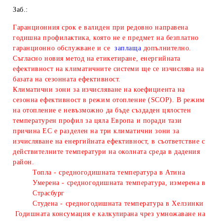
Заб.:
Гаранционния срок е валиден при редовно направена
годишна профилактика, която не е предмет на безплатно
гаранционно обслужване и се
заплаща
допълнително.
Съгласно новия метод на етикетиране, енергийната
ефективност на климатичните системи ще се изчислява на
базата на сезонната ефективност.
Климатични зони за изчисляване
на коефициента на
сезонна ефективност в режим отопление (SCOP). В режим
на отопление е невъзможно да бъде създаден цялостен
температурен профил за цяла Европа и поради тази
причина ЕС е разделен на три климатични зони за
изчисляване на енергийната ефективност, в съответствие с
действителните температури на околната среда в дадения
район.
Топла - средногодишната температура в Атина
Умерена - средногодишната температура, измерена в
Страсбург
Студена - средногодишната температура в Хелзинки
Годишната консумация е калкулирана чрез умножаване на