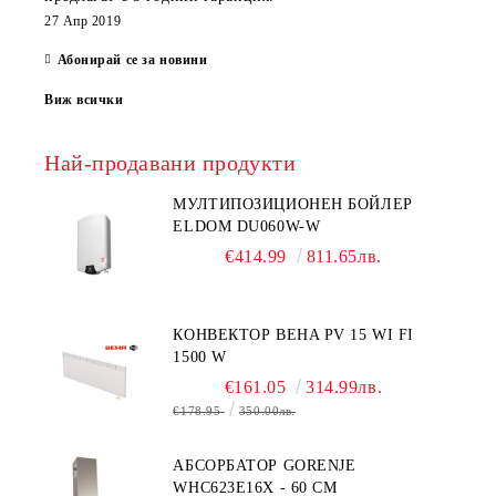
27 Апр 2019
Абонирай се за новини
Виж всички
Най-продавани продукти
МУЛТИПОЗИЦИОНЕН БОЙЛЕР
ELDOM DU060W-W
€414.99
811.65лв.
КОНВЕКТОР BEHA PV 15 WI FI
1500 W
€161.05
314.99лв.
€178.95
350.00лв.
АБСОРБАТОР GORENJE
WHC623E16X - 60 СМ