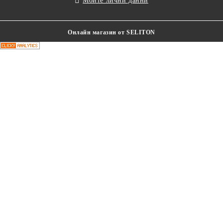
Моите лични данни
Онлайн магазин от SELITON