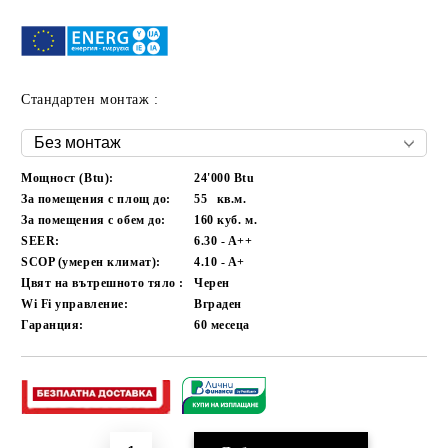
Стандартен монтаж :
Мощност (Btu):
24'000 Btu
За помещения с площ до:
55
кв.м.
За помещения с обем до:
160
куб. м.
SEER:
6.30 - A++
SCOP (умерен климат):
4.10 - A+
Цвят на вътрешното тяло :
Черен
Wi Fi управление:
Вграден
Гаранция:
60
месеца
Добави в желани