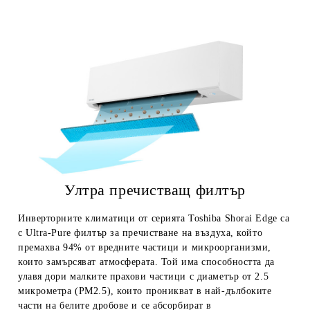
Ултра пречистващ филтър
Инверторните климатици от серията Toshiba Shorai Edge са
с Ultra-Pure филтър за пречистване на въздуха, който
премахва 94% от вредните частици и микроорганизми,
които замърсяват атмосферата. Той има способността да
улавя дори малките прахови частици с диаметър от 2.5
микрометра (PM2.5), които проникват в най-дълбоките
части на белите дробове и се абсорбират в