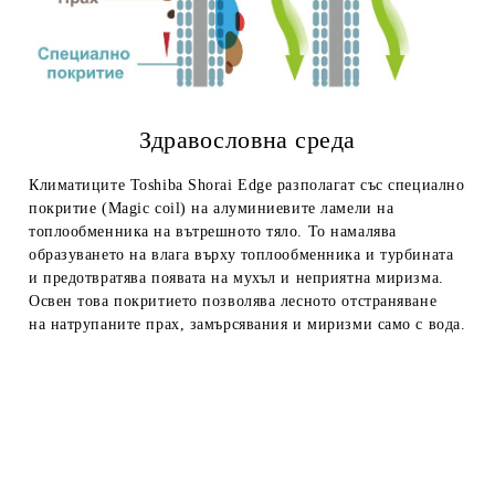
Здравословна среда
Климатиците Toshiba Shorai Edge разполагат със специално
покритие (Magic coil) на алуминиевите ламели на
топлообменника на вътрешното тяло. То намалява
образуването на влага върху топлообменника и турбината
и предотвратява появата на мухъл и неприятна миризма.
Освен това покритието позволява лесното отстраняване
на натрупаните прах, замърсявания и миризми само с вода.