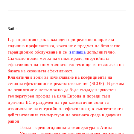
Заб.:
Гаранционния срок е валиден при редовно направена
годишна профилактика, която не е предмет на безплатно
гаранционно обслужване и се
заплаща
допълнително.
Съгласно новия метод на етикетиране, енергийната
ефективност на климатичните системи ще се изчислява на
базата на сезонната ефективност.
Климатични зони за изчисляване
на коефициента на
сезонна ефективност в режим отопление (SCOP). В режим
на отопление е невъзможно да бъде създаден цялостен
температурен профил за цяла Европа и поради тази
причина ЕС е разделен на три климатични зони за
изчисляване на енергийната ефективност, в съответствие с
действителните температури на околната среда в дадения
район.
Топла - средногодишната температура в Атина
Умерена - средногодишната температура, измерена в