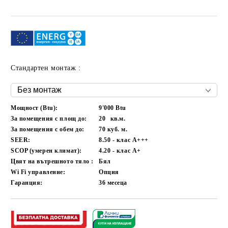
Стандартен монтаж :
Мощност (Btu):
9'000 Btu
За помещения с площ до:
20
кв.м.
За помещения с обем до:
70
куб. м.
SEER:
8.50 - клас A+++
SCOP (умерен климат):
4.20 - клас A+
Цвят на вътрешното тяло :
Бял
Wi Fi управление:
Опция
Гаранция:
36
месеца
Добави в желани