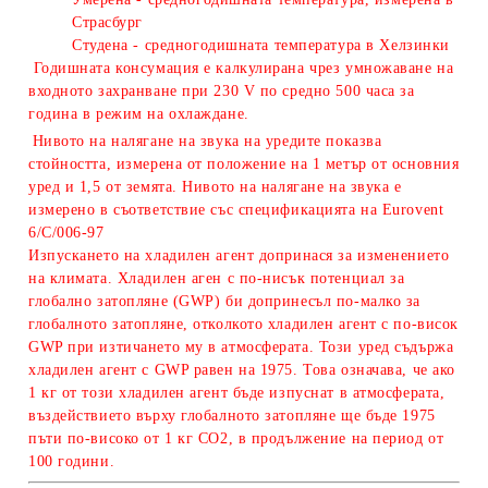
Страсбург
Студена - средногодишната температура в Хелзинки
Годишната консумация е калкулирана чрез умножаване на
входното захранване при 230 V по средно 500 часа за
година в режим на охлаждане.
Нивото на налягане на звука на уредите показва
стойността, измерена от положение на 1 метър от основния
уред и 1,5 от земята. Нивото на налягане на звука е
измерено в съответствие със спецификацията на Eurovent
6/C/006-97
Изпускането на хладилен агент допринася за изменението
на климата. Хладилен аген с по-нисък потенциал за
глобално затопляне (GWP) би допринесъл по-малко за
глобалното затопляне, отколкото хладилен агент с по-висок
GWP при изтичането му в атмосферата. Този уред съдържа
хладилен агент с GWP равeн на 1975. Това означава, че ако
1 кг от този хладилен агент бъде изпуснат в атмосферата,
въздействието върху глобалното затопляне ще бъде 1975
пъти по-високо от 1 кг CO2, в продължение на период от
100 години.