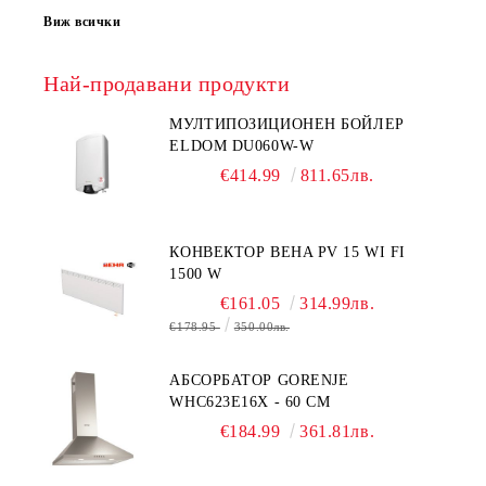
Виж всички
Най-продавани продукти
МУЛТИПОЗИЦИОНЕН БОЙЛЕР
ELDOM DU060W-W
€414.99
811.65лв.
КОНВЕКТОР BEHA PV 15 WI FI
1500 W
€161.05
314.99лв.
€178.95
350.00лв.
АБСОРБАТОР GORENJE
WHC623E16X - 60 СМ
€184.99
361.81лв.