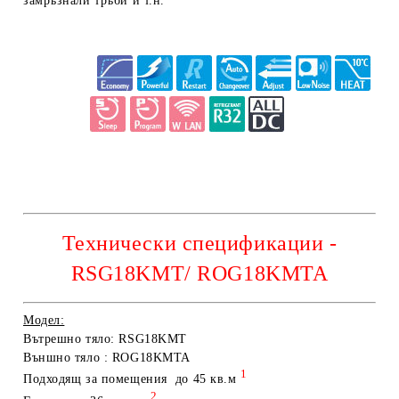
замръзнали тръби и т.н.
Технически спецификации -
RSG18KMT/ ROG18KMTA
Модел:
Вътрешно тя
ло: RSG18KMT
Външно тяло : ROG18KMTA
1
Подходящ за помещения до 45 кв
.м
2