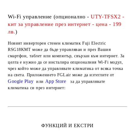
Wi-Fi управление (опционално -
UTY-TFSX2 -
кит за управление през интернет - цена - 199
лв.
)
Новият инверторен стенен климатик Fuji Electric
RSG18KMT може да бъде управляван и през Вашия
смартфон, таблет или компютър, свързан към интернет. За
целта е нужно да се инсталира опционалния Wi-Fi модул,
чрез който може да управлявате климатика от всяка точка
на света. Приложението FGLair може да изтеглите от
Google Play
App Store
или
за да управлявате
:
климатика си през интернет
ФУНКЦИЙ И ЕКСТРИ