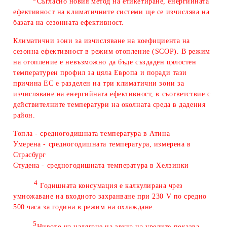
Съгласно новия метод на етикетиране, енергийната
ефективност на климатичните системи ще се изчислява на
базата на сезонната ефективност.
Климатични зони за изчисляване на коефициента на
сезонна ефективност в режим отопление (SCOP). В режим
на отопление е невъзможно да бъде създаден цялостен
температурен профил за цяла Европа и поради тази
причина ЕС е разделен на три климатични зони за
изчисляване на енергийната ефективност, в съответствие с
действителните температури на околната среда в дадения
район.
Топла - средногодишната температура в Атина
Умерена - средногодишната температура, измерена в
Страсбург
Студена - средногодишната температура в Хелзинки
4
Годишната консумация е калкулирана чрез
умножаване на входното захранване при 230 V по средно
500 часа за година в режим на охлаждане.
5
Нивото на налягане на звука на уредите показва