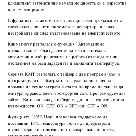
климатикът автоматично намаля мощността си и заработва
в нормален режим.
С функцията за автоматичен рестарт, след прекъсване на
електрозахранването системата се рестартира и запазва
настройките си след възстановяване на електричеството.
Климатикът разполага с функция "Автоматично
превключване", благодарение на която системата
автоматично избира режима на работа (охлаждане или
отопление) на база зададената и външната температура.
Серията KMT разполага с таймер с две програми (сън и
програмируем). Таймерът сън служи за постепенна
промяна на температурата в стаята по време на сън, за да
осигури здравословен и комфортен сън. Програмируемият
таймер Ви позволява да изберете една от следните четири
възможности: ON, OFF, ON » OFF или OFF « ON.
Функцията “10°C Heat” позволява поддържане на
постоянни 10°C температура, която да предотврати
преохлаждане на помещението, измръзване на цветя,