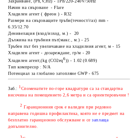
Захранване,
(Ph,V,Hz)
-
1Ph/220-240V/50Hz
Начин на свързване - Flare
Хладилен агент
( фреон )
- R32
Размери на свързващите тръби(течност/газ) mm -
6.35/12.70
Денивелация (вход/изход, м.) - 20
Дължина на тръбния път(макс., м.) - 25
Тръбен път без увеличаване на хладилния агент, м - 15
Хладилен агент - дозареждане
, гр/м - 20
6
Хладилен агент
,(kg
(CO
2
eq
))
- 1.02
(0.689)
Тип компресор : N/A
Потенциал за глобално затопляне GWP - 675
1
Заб.:
Споменатите по-горе квадратури са за стандартна
височина на помещението 2,6 метра и са ориентировъчни !
2
Гаранционния срок е валиден при редовно
направена годишна профилактика, която не е предмет на
безплатно гаранционно обслужване и се
заплаща
допълнително.
3