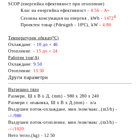
SCOP (енергийна ефективност при отопление)
Клас на енергийна ефективност
-
4.56 - A
+
4
Сезонна
консумация на енергия , kWh -
1472
Проектен товар (
Pdesignh -
10
ºC
)
, kW
-
4.80
Температурен обхват
(ºC)
Охлаждане:
- 10
до + 46
Отопление:
- 15 до + 24
Работен ток
(A)
Охлаждане:
9.50
Отопление:
13.50
Други параметри
Вътрешно тяло
Размери,
Ш х В х Д,
(mm)
-
980 x 280 x 240
Размери
с опаковка,
Ш х В х Д,
(mm) -
n/a
Въздушен
поток-охлаждане,
мин./ном/макс.,
(m3/h)
-
-/-/980
В
ъздушен поток-отопление,
мин./ном/макс.,
(m3/h)
-
-/-/1020
Нето тегло,
(kg)
- 12.50