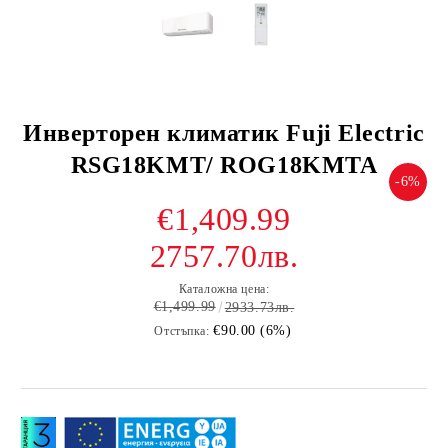
Инверторен климатик Fuji Electric
RSG18KMT/ ROG18KMTA
-6%
€1,409.99
2757.70лв.
Каталожна цена:
€1,499.99
2933.73лв.
€90.00 (6%)
Отстъпка: