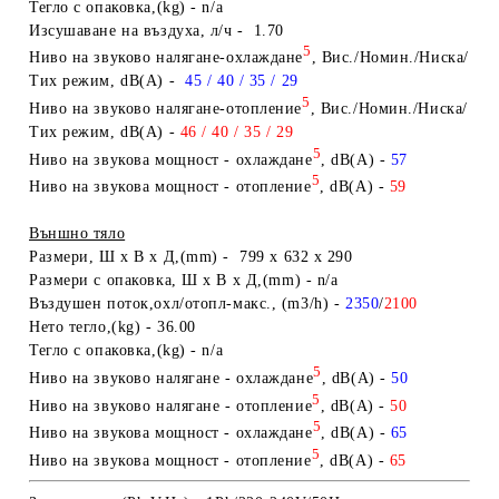
Тегло
с опаковка,
(kg) - n/a
Изсушаване на въздуха, л/ч - 1.70
5
Н
иво на
звуково налягане
-охлаждане
,
Вис./Номин./Ниска
/
Тих режим, dB(A)
-
45 / 40 / 35 / 29
5
Н
иво на
звуково налягане
-
отопление
,
Вис./Номин./Ниска
/
Тих режим
, dB(A)
-
46 / 40 / 35 / 29
5
Ниво на звукова мощност -
охлаждане
,
dB(A)
-
57
5
Ниво на звукова мощност -
отопление
,
dB(A)
-
59
Външно тяло
Размери
,
Ш х В х Д,
(
mm) -
799 x 632 x 290
Размери
с опаковка,
Ш х В х Д,
(mm) -
n/a
В
ъздушен поток,
охл/отопл-макс.
,
(m3/h)
-
2350
/
2100
Нето тегло,
(kg) -
36
.00
Тегло
с опаковка,
(kg) - n/a
5
Ниво на звуково налягане - охлаждане
,
dB(A)
-
50
5
Ниво на
звуково налягане -
отопление
,
dB(A)
-
50
5
Ниво на звукова мощност -
охлаждане
,
dB(A)
-
65
5
Ниво на звукова мощност -
отопление
,
dB(A)
-
65