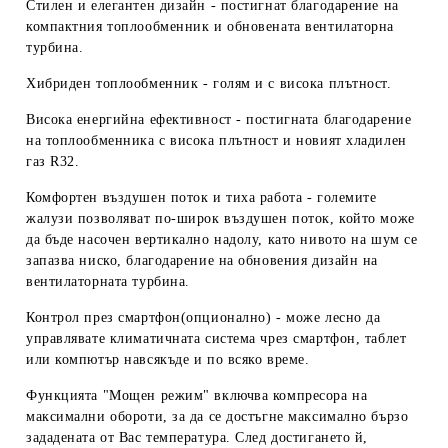
Стилен и елегантен дизайн
- постигнат благодарение на
компактния топлообменник и обновената вентилаторна
турбина.
Хибриден топлообменник
- голям и с висока плътност.
Висока енергийна ефективност
- постигната благодаре
ние
на топлообменника с висока плътност и новият хладилен
газ R32.
Комфортен въздушен поток и тиха работа
- големите
жалузи позволяват по-широк въздушен поток, който може
да
бъде насочен вертикално надолу, като нивото на шум се
запазва ниско, благодарение на обновения дизайн на
венти
латорната турбина.
Контрол през смартфон
(опционално)
- може лесно да
управлявате климатичната система чрез смартфон, таблет
или компютър навсякъде и по всяко време.
Функцията "Мощен режим" включва компресора на
максимални обороти, за да се достъгне максимално бързо
зададената от Вас температура. След достигането й,