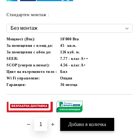
Стандартен монтаж :
Мощност (Btu):
18'000 Btu
За помещения с площ до:
45
кв.м.
За помещения с обем до:
126
куб. м.
SEER:
7.77 - клас A++
SCOP (умерен климат):
4.56 - клас A+
Цвят на вътрешното тяло :
Бял
Wi Fi управление:
Опция
Гаранция:
36
месеца
Добави в желани