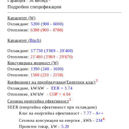
Гаранция :
36 месеца
Подробни спецификации
Капацитет (W)
Охлаждане:
5200 (900 - 6000)
Отопление:
6300 (900 - 8700)
Капацитет (
Btu/h
)
Охлаждане:
17'730 (3'069 - 20'460)
Отопление:
21'480
(3'069 - 29'670)
Консумирана мощност (W)
Охлаждане:
1390 (240 - 1600)
Отопление:
1560 (220 - 2150)
3
Коефициент на преобразуване(Енергиен клас)
Охлаждане, kW/kW
- EER
= 3.74
Отопление, kW/kW
- COP
= 4.04
3
Сезонна енергийна ефективност
SEER (енергийна ефективност при охлаждане)
Клас на енергийна ефективност
-
7.77
- A++
4
Сезонна
консумация на енергия , kWh -
234
Проектен товар, kW -
5.20