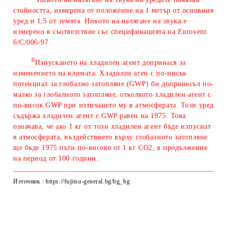
стойността, измерена от положение на 1 метър от основния
уред и 1,5 от земята. Нивото на налягане на звука е
измерено в съответствие със спецификацията на Eurovent
6/C/006-97
6
Изпускането на хладилен агент допринася за
изменението на климата. Хладилен аген с по-нисък
потенциал за глобално затопляне (GWP) би допринесъл по-
малко за глобалното затопляне, отколкото хладилен агент с
по-висок GWP при изтичането му в атмосферата. Този уред
съдържа хладилен агент с GWP равeн на 1975. Това
означава, че ако 1 кг от този хладилен агент бъде изпуснат
в атмосферата, въздействието върху глобалното затопляне
ще бъде 1975 пъти по-високо от 1 кг CO2, в продължение
на период от 100 години.
Източник : https://fujitsu-general.bg/bg_bg