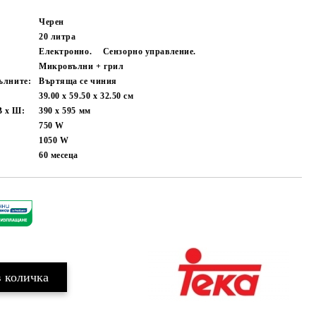
Черен
20 литра
Електронно.
Сензорно управление.
Микровълни + грил
ълните:
Въртяща се чиния
39.00 x 59.50 x 32.50
см
В х Ш:
390 х 595
мм
750
W
1050
W
60
месеца
Добави в желани