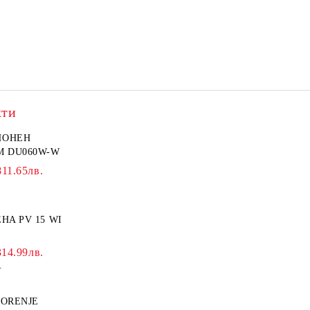
кти
ИОНЕН
M DU060W-W
811.65лв.
HA PV 15 WI
314.99лв.
.
GORENJE