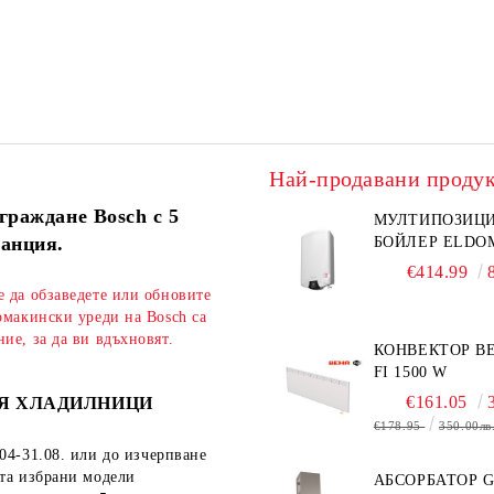
Най-продавани проду
граждане Bosch с 5
МУЛТИПОЗИЦ
ранция.
БОЙЛЕР ELDO
€414.99
е да обзаведете или обновите
омакински уреди на Bosch са
ие, за да ви вдъхновят.
КОНВЕКТОР BE
FI 1500 W
€161.05
Я ХЛАДИЛНИЦИ
€178.95
350.00лв
04-31.08.
или до изчерпване
ата избрани модели
АБСОРБАТОР 