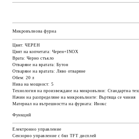
Микровълнова фурна
Цвят:
ЧЕРЕН
Цвят на копчетата: Черен+INOX
Врата: Черно стъкло
Отваряне на вратата: Бутон
Отваряне на вратата: Ляво отваряне
Обем:
20
л
Нива на мощност:
5
Технология на произвеждане на микровълни: Стандартна те
Начин на разпределяне на микровълните:
Въртяща се чиния
Материал на вътрешността на фурната: Инокс
Функций
Електронно управление
Сензорно управление с бял TFT дисплей