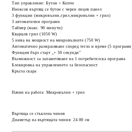
Тип управление: Бутон + Копче
Иноксов въртящ се бутон с черен лицев панел
3 функции (микровълни,грил,микровълни + грил)
3 автоматични програми
Таймер (макс. 90 минути)
Кварцов грил (1050 W)
5 нива на мощност на микровълните (750 W)
Автоматично размразяване според тегло и време (5 програми
Функция бърз старт „+ 30 секунди”
Възможност за запаметяване на 1 потребителска програма
Блокировка на управлението за безопасност
Кръгла скара
Начин на работа:
Микровълни + грил
Въртяща се стъклена чиния
Диаметър на въртящата чиния:
24.00 см