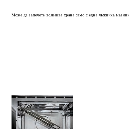
Може да запечете всякаква храна само с една лъжичка мазни