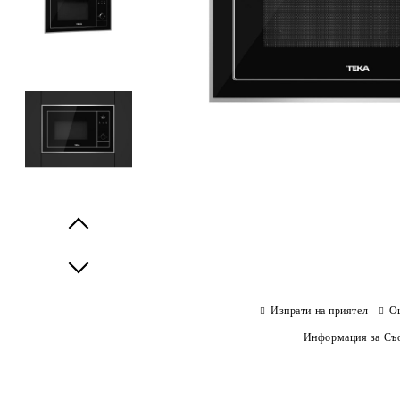
Prev
Next
Изпрати на приятел
О
Информация за Съо