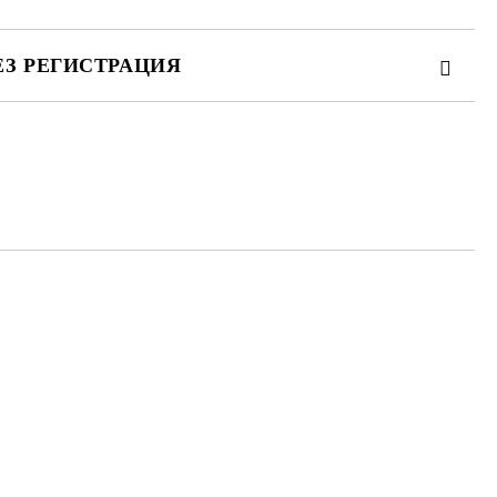
ЕЗ РЕГИСТРАЦИЯ
та за лични данни
те на работния ден.