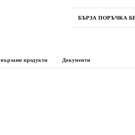
БЪРЗА ПОРЪЧКА Б
САМО ПОПЪЛНЕТЕ 3 ПОЛЕТА
вързани продукти
Документи
Съгласен съм с
Политика
Ние ще се свържем с вас в рамки