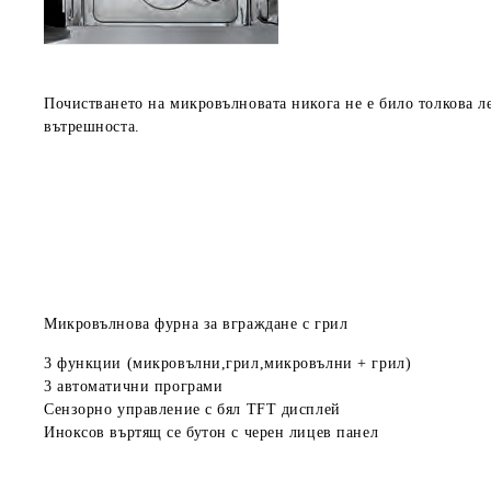
Почистването на микровълновата никога не е било толкова л
вътрешноста.
Микровълнова фурна за вграждане с грил
3 функции (микровълни,грил,микровълни + грил)
3 автоматични програми
Сензорно управление с бял TFT дисплей
Иноксов въртящ се бутон с черен лицев панел