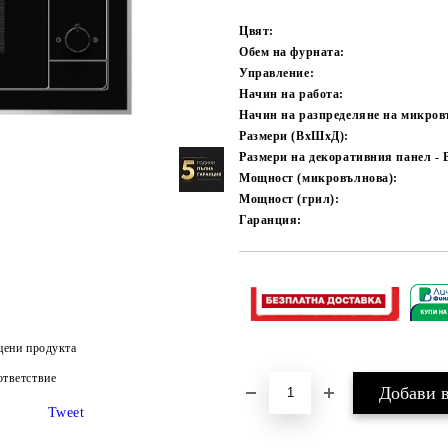
Цвят:
Обем на фурната:
Управление:
Начин на работа:
Начин на разпределяне на микров
Размери (ВхШхД):
Размери на декоративния панел - 
Мощност (микровълнова):
Мощност (грил):
Гаранция:
цени продукта
тветствие
Tweet