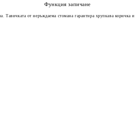
Функция запичане
на. Тавичката от неръждаема стомана гарантира хрупкава коричка и