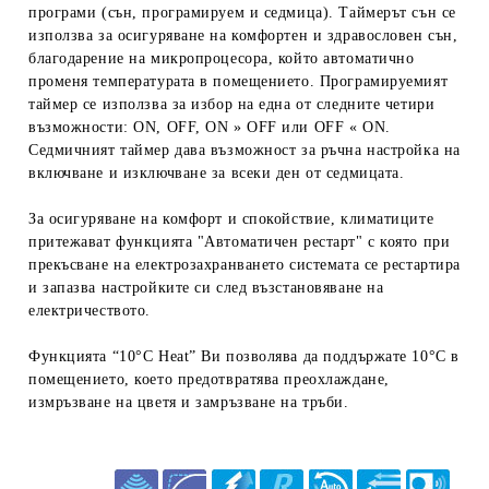
програми (сън, програмируем и седмица). Таймерът сън се
използва за осигуряване на комфортен и здравословен сън,
благодарение на микропроцесора, който автоматично
променя температурата в помещението. Програмируемият
таймер се използва за избор на една от следните четири
възможности: ON, OFF, ON » OFF или OFF « ON.
Седмичният таймер дава възможност за ръчна настройка на
включване и изключване за всеки ден от седмицата.
За осигуряване на комфорт и спокойствие, климатиците
притежават функцията "Автоматичен рестарт" с която при
прекъсване на електрозахранването системата се рестартира
и запазва настройките си след възстановяване на
електричеството.
Функцията “10°C Heat” Ви позволява да поддържате 10°C в
помещението, което предотвратява преохлаждане,
измръзване на цветя и замръзване на тръби.