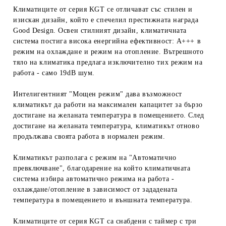
Климатиците от серия KGT се отличават със стилен и
изискан дизайн, който е спечелил престижната награда
Good Design. Освен стилният дизайн, климатичната
система постига висока енергийна ефективност: A+++ в
режим на охлаждане и режим на отопление. Вътрешното
тяло на климатика предлага изключително тих режим на
работа - само 19dB шум.
Интелигентният "Мощен режим" дава възможност
климатикът да работи на максимален капацитет за бързо
достигане на желаната температура в помещението. След
достигане на желаната температура, климатикът отново
продължава своята работа в нормален режим.
Климатикът разполага с режим на "Автоматично
превключване", благодарение на който климатичната
система избира автоматично режима на работа -
охлаждане/отопление в зависимост от зададената
температура в помещението и външната температура.
Климатиците от серия KGT са снабдени с таймер с три