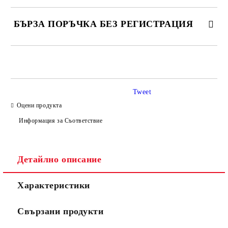
БЪРЗА ПОРЪЧКА БЕЗ РЕГИСТРАЦИЯ
САМО ПОПЪЛНЕТЕ 3 ПОЛЕТА
Tweet
Оцени продукта
Информация за Съответствие
Съгласен съм с
Политиката за лични данни
Ние ще се свържем с вас в рамките на работния ден.
Детайлно описание
Характеристики
Свързани продукти