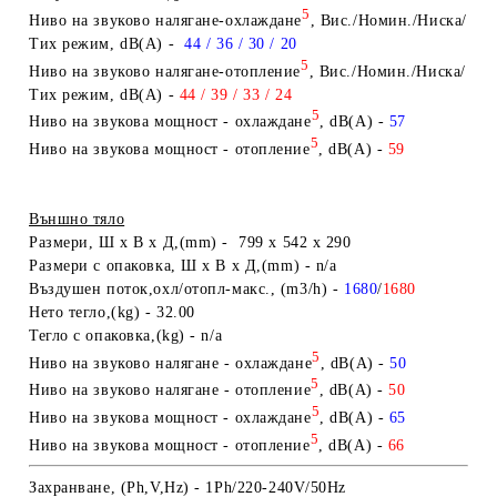
5
Н
иво на
звуково налягане
-охлаждане
,
Вис./Номин./Ниска
/
Тих режим, dB(A)
-
44 / 36 / 30 / 20
5
Н
иво на
звуково налягане
-
отопление
,
Вис./Номин./Ниска
/
Тих режим
, dB(A)
-
44 / 39 / 33 / 24
5
Ниво на звукова мощност -
охлаждане
,
dB(A)
-
57
5
Ниво на звукова мощност -
отопление
,
dB(A)
-
59
Външно тяло
Размери
,
Ш х В х Д,
(
mm) -
799 x 542 x 290
Размери
с опаковка,
Ш х В х Д,
(mm) -
n/a
В
ъздушен поток,
охл/отопл-макс.
,
(m3/h)
-
1680
/
1680
Нето тегло,
(kg) -
32
.00
Тегло
с опаковка,
(kg) - n/a
5
Ниво на звуково налягане - охлаждане
,
dB(A)
-
50
5
Ниво на
звуково налягане -
отопление
,
dB(A)
-
50
5
Ниво на звукова мощност -
охлаждане
,
dB(A)
-
65
5
Ниво на звукова мощност -
отопление
,
dB(A)
-
66
Захранване,
(Ph,V,Hz)
-
1Ph/220-240V/50Hz