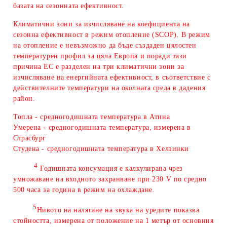
базата на сезонната ефективност.
Климатични зони за изчисляване на коефициента на
сезонна ефективност в режим отопление (SCOP). В режим
на отопление е невъзможно да бъде създаден цялостен
температурен профил за цяла Европа и поради тази
причина ЕС е разделен на три климатични зони за
изчисляване на енергийната ефективност, в съответствие с
действителните температури на околната среда в дадения
район.
Топла - средногодишната температура в Атина
Умерена - средногодишната температура, измерена в
Страсбург
Студена - средногодишната температура в Хелзинки
4
Годишната консумация е калкулирана чрез
умножаване на входното захранване при 230 V по средно
500 часа за година в режим на охлаждане.
5
Нивото на налягане на звука на уредите показва
стойността, измерена от положение на 1 метър от основния