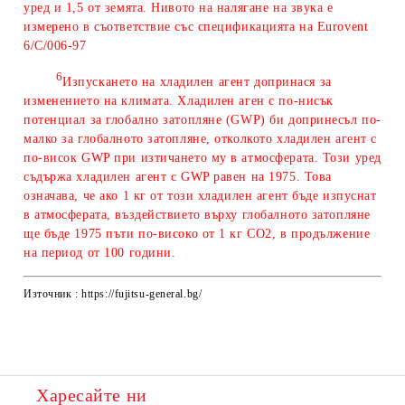
уред и 1,5 от земята. Нивото на налягане на звука е
измерено в съответствие със спецификацията на Eurovent
6/C/006-97
6
Изпускането на хладилен агент допринася за
изменението на климата. Хладилен аген с по-нисък
потенциал за глобално затопляне (GWP) би допринесъл по-
малко за глобалното затопляне, отколкото хладилен агент с
по-висок GWP при изтичането му в атмосферата. Този уред
съдържа хладилен агент с GWP равeн на 1975. Това
означава, че ако 1 кг от този хладилен агент бъде изпуснат
в атмосферата, въздействието върху глобалното затопляне
ще бъде 1975 пъти по-високо от 1 кг CO2, в продължение
на период от 100 години.
Източник : https://fujitsu-general.bg/
Харесайте ни