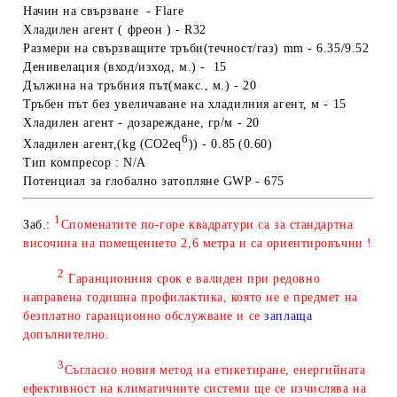
Начин на свързване - Flare
Хладилен агент
( фреон )
- R32
Размери на свързващите тръби(течност/газ) mm - 6.35/9.52
Денивелация (вход/изход, м.) - 15
Дължина на тръбния път(макс., м.) - 20
Тръбен път без увеличаване на хладилния агент, м - 15
Хладилен агент - дозареждане
, гр/м - 20
6
Хладилен агент
,(kg
(CO
2
eq
))
- 0.85
(0.60)
Тип компресор : N/A
Потенциал за глобално затопляне GWP - 675
1
Заб.:
Споменатите по-горе квадратури са за стандартна
височина на помещението 2,6 метра и са ориентировъчни !
2
Гаранционния срок е валиден при редовно
направена годишна профилактика, която не е предмет на
безплатно гаранционно обслужване и се
заплаща
допълнително.
3
Съгласно новия метод на етикетиране, енергийната
ефективност на климатичните системи ще се изчислява на