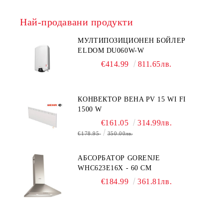
Най-продавани продукти
МУЛТИПОЗИЦИОНЕН БОЙЛЕР
ELDOM DU060W-W
€414.99
811.65лв.
КОНВЕКТОР BEHA PV 15 WI FI
1500 W
€161.05
314.99лв.
€178.95
350.00лв.
АБСОРБАТОР GORENJE
WHC623E16X - 60 СМ
€184.99
361.81лв.