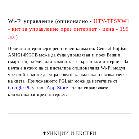
Wi-Fi управление (опционално -
UTY-TFSXW1
- кит за управление през интернет - цена - 199
лв.
)
Новият хиперинверторен стенен климатик General Fujitsu
ASHG14KGTB може да бъде управляван и през Вашия
смартфон, таблет или компютър, свързан към интернет. За
целта е нужно да се инсталира опционалния Wi-Fi модул,
чрез който може да управлявате климатика от всяка точка
на света. Приложението FGLair може да изтеглите от
Google Play
App Store
или
за да управлявате
:
климатика си през интернет
ФУНКЦИЙ И ЕКСТРИ