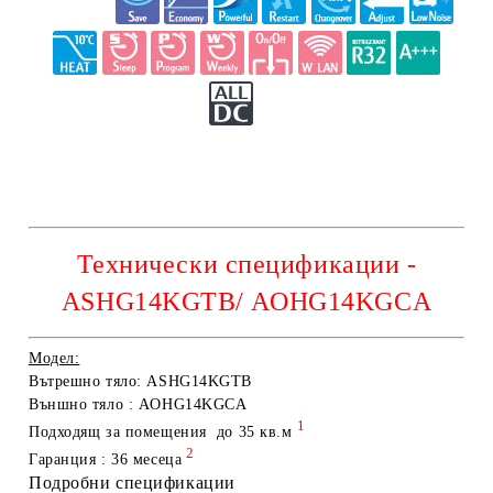
Технически спецификации -
ASHG14KGTB/ AOHG14KGCA
Модел:
Вътрешно тя
ло: ASHG14KGTB
Външно тяло : AOHG14KGCA
1
Подходящ за помещения до 35 кв
.м
2
Гаранция :
36 месеца
Подробни спецификации