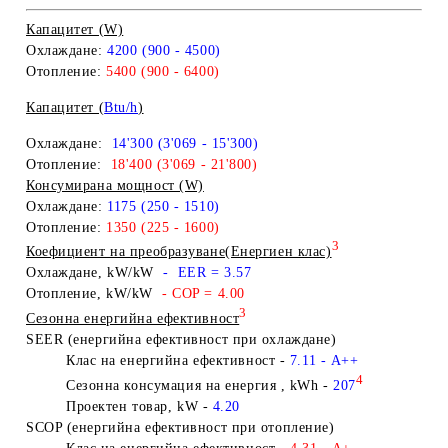
Капацитет (W)
Охлаждане:
4200 (900 - 4500)
Отопление:
5400 (900 - 6400)
Капацитет (
Btu/h
)
Охлаждане:
14'300 (3'069 - 15'300)
Отопление:
18'400
(3'069 - 21'800)
Консумирана мощност (W)
Охлаждане:
1175 (250 - 1510)
Отопление:
1350 (225 - 1600)
3
Коефициент на преобразуване(Енергиен клас)
Охлаждане, kW/kW
- EER
= 3.57
Отопление, kW/kW
- COP
= 4.00
3
Сезонна енергийна ефективност
SEER (енергийна ефективност при охлаждане)
Клас на енергийна ефективност
-
7.11
- A++
4
Сезонна
консумация на енергия , kWh -
207
Проектен товар, kW -
4.20
SCOP (енергийна ефективност при отопление)