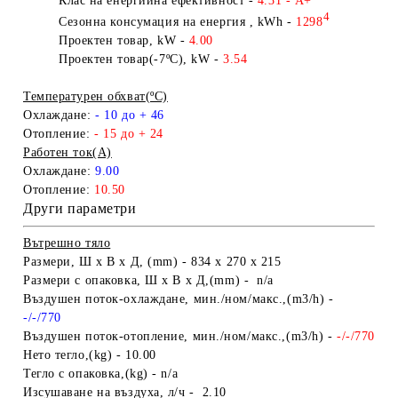
Клас на енергийна ефективност
-
4.31 - A
+
4
Сезонна
консумация на енергия , kWh -
1298
Проектен товар, kW
-
4.00
Проектен товар
(-7
ºC
)
, kW
-
3.54
Температурен обхват
(ºC)
Охлаждане:
- 10
до + 46
Отопление:
- 15 до + 24
Работен ток
(A)
Охлаждане:
9.00
Отопление:
10.50
Други параметри
Вътрешно тяло
Размери,
Ш х В х Д,
(mm)
-
834 x 270 x 215
Размери
с опаковка,
Ш х В х Д,
(mm) -
n/a
Въздушен
поток-охлаждане,
мин./ном/макс.,
(m3/h)
-
-/-/770
В
ъздушен поток-отопление,
мин./ном/макс.,
(m3/h)
-
-/-/770
Нето тегло,
(kg)
- 10.00
Тегло
с опаковка,
(kg) - n/a
Изсушаване на въздуха, л/ч - 2.10