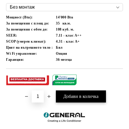
Мощност (Btu):
14'000 Btu
За помещения с площ до:
35
кв.м.
За помещения с обем до:
108
куб. м.
SEER:
7.11 - клас A++
SCOP (умерен климат):
4.31 - клас A+
Цвят на вътрешното тяло :
Бял
Wi Fi управление:
Опция
Гаранция:
36
месеца
Добави в желани