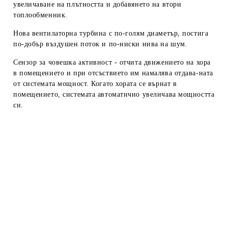
увеличаване на плътността и добавянето на втори
топлооб
менник.
Нова вентилаторна турбина
с по-голям диаметър, пости
га
по-добър въздушен поток и по-ниски нива на шум.
Сензор за човешка активност
- отчита движението на
хора
в помещението и при отсъствието им намалява отдава-
ната
от системата мощност. Когато хората се върнат в
помеще
нието, системата автоматично увеличава мощността
си.