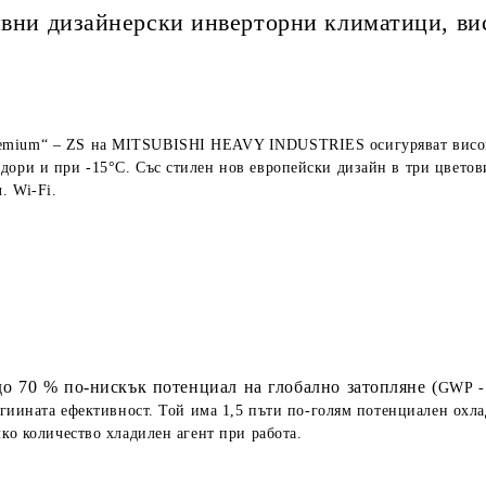
ивни дизайнерски инверторни климатици, ви
emium“ – ZS на MITSUBISHI HEAVY INDUSTRIES осигуряват висока
ори и при -15°C. Със стилен нов европейски дизайн в три цветови
. Wi-Fi.
до 70 % по-нискък потенциал на глобално затопляне (
GWP - 
гиината ефективност. Той има 1,5 пъти по-голям потенциален охла
лко количество хладилен агент при работа.