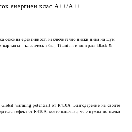
сок eнергиен клас А++/A++
 сезонна ефективност, изключително ниски нива на шум
 варианта – класически бял, Titanium и контраст Black &
Global warming potential
) от R410A. Благодарение на своите
дителен ефект от R410A, което означава, че е нужна по-малко