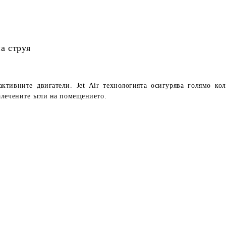
на струя
еактивните двигатели.
Jet Air
технологията осигурява голямо ко
алечените ъгли на помещението.