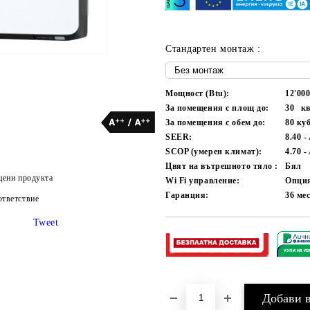
Стандартен монтаж :
Мощност (Btu):
12'00
За помещения с площ до:
30
кв
За помещения с обем до:
80
куб
SEER:
8.40 -
SCOP (умерен климат):
4.70 -
Цвят на вътрешното тяло :
Бял
цени продукта
Wi Fi управление:
Опци
Гаранция:
36
ме
тветствие
Tweet