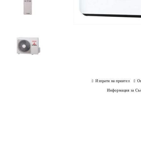
Изпрати на приятел
О
Информация за Съо