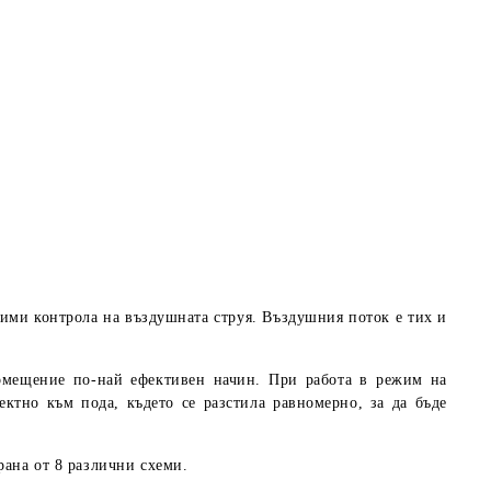
ими контрола на въздушната струя. Въздушния поток е тих и
помещение по-най ефективен начин. При работа в режим на
ктно към пода, където се разстила равномерно, за да бъде
рана от 8 различни схеми.