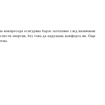
а компресора осигурява бързо затопляне след включване
 спести енергия, без това да нарушава комфорта ви. Още
тема.