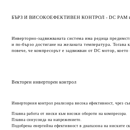
БЪРЗ И ВИСОКОЕФЕКТИВЕН КОНТРОЛ - DC PAM и
Инверторно-задвижваната система има редица предимств
и по-бързо достигане на желаната температура. Тогава 
повече, че компресорът е задвижван от DC мотор, което
Векторен инверторен контрол
Инверторния контрол реализира висока ефективност, чрез съ
Плавна работа от ниски към високи обороти на компресора.
Плавна синусоида на напрежението.
Подобрена енергийна ефективност в диапазона на ниските ск