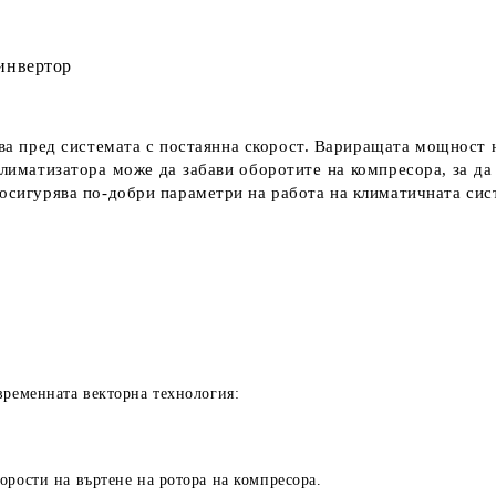
нвертор
а пред системата с постаянна скорост. Вариращата мощност н
климатизатора може да забави оборотите на компресора, за да
 осигурява по-добри параметри на работа на климатичната сис
временната векторна технология:
орости на въртене на ротора на компресора.