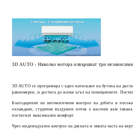
3D AUTO - Няколко мотора извършват три независими
3D AUTO се програмира с едно натискане на бутона на дист
равномерен, и достига до всеки ъгъл на помещението. Пости
Благодарение на автоматичния контрол на дебита и посок
охлаждане, студения въздушен поток е насочен към тавана
постигнат максимален комфорт.
Чрез индивидуален контрол на дясната и лявата часта на вер