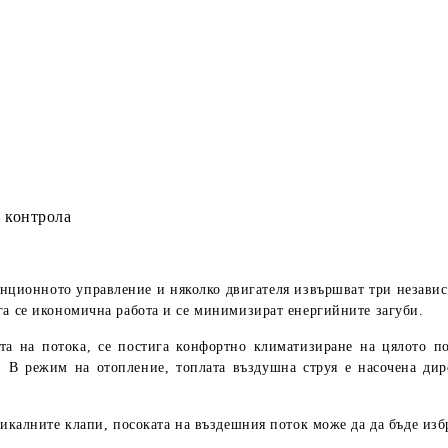
 контрола
анционното управление и няколко двигателя извършват три независ
га се икономична работа и се минимизират енергийните загуби.
ата на потока, се постига конфортно климатизиране на цялото 
. В режим на отопление, топлата въздушна струя е насочена дире
тикалните клапи, посоката на въздешния поток може да да бъде изб