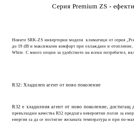
Серия Premium ZS - ефект
Новите SRK-ZS инверторни модели климатици от серия „Pr
до 19 dB и максимален комфорт при охлаждане и отопление, д
White. С много опции за удобството на всеки потребител, вкл
R32: Хладилен агент от ново поколение
R32 е хладилния агент от ново поколение, достигащ 
превъзходни качества R32 предлага невероятни ползи за енер
енергия за да се постигне желаната температура и при по-ма