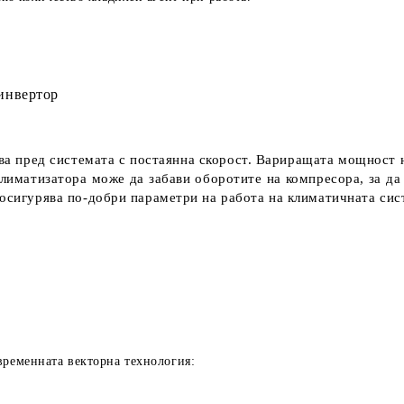
нвертор
а пред системата с постаянна скорост. Вариращата мощност н
климатизатора може да забави оборотите на компресора, за да
 осигурява по-добри параметри на работа на климатичната сис
временната векторна технология: