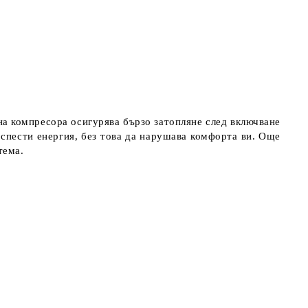
а компресора осигурява бързо затопляне след включване
 спести енергия, без това да нарушава комфорта ви. Още
тема.