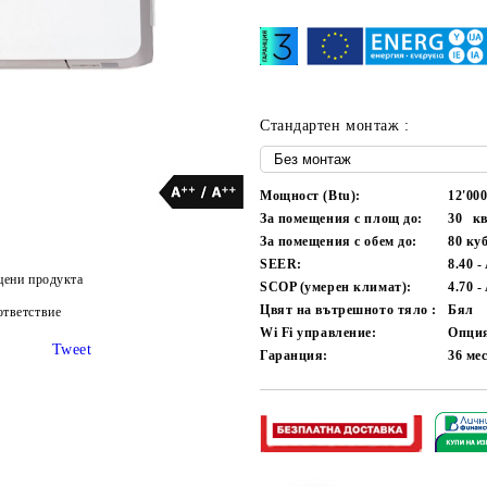
Стандартен монтаж :
Мощност (Btu):
12'00
За помещения с площ до:
30
кв
За помещения с обем до:
80
куб
SEER:
8.40 -
цени продукта
SCOP (умерен климат):
4.70 -
Цвят на вътрешното тяло :
Бял
тветствие
Wi Fi управление:
Опци
Tweet
Гаранция:
36
ме