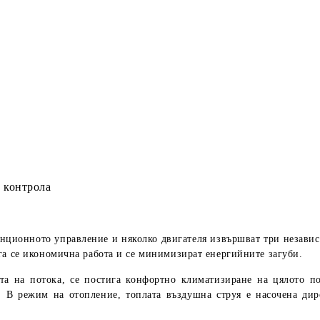
 контрола
анционното управление и няколко двигателя извършват три независ
га се икономична работа и се минимизират енергийните загуби.
ата на потока, се постига конфортно климатизиране на цялото 
. В режим на отопление, топлата въздушна струя е насочена дире