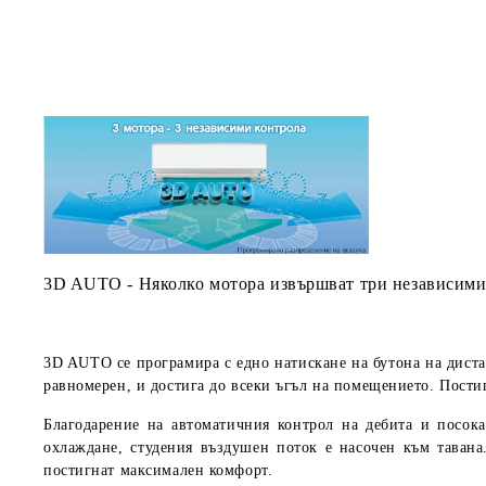
3D AUTO - Няколко мотора извършват три независими
3D AUTO се програмира с едно натискане на бутона на дист
равномерен, и достига до всеки ъгъл на помещението. Пости
Благодарение на автоматичния контрол на дебита и посок
охлаждане, студения въздушен поток е насочен към тавана
постигнат максимален комфорт.