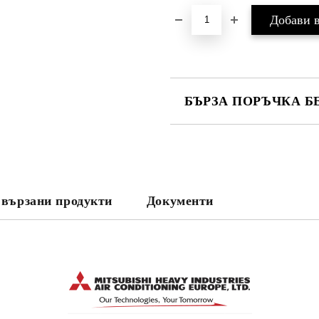
БЪРЗА ПОРЪЧКА Б
САМО ПОПЪЛНЕТЕ 3 ПОЛЕТА
вързани продукти
Документи
Съгласен съм с
Политика
Ние ще се свържем с вас в рамки