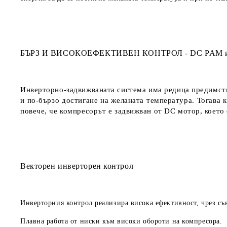
БЪРЗ И ВИСОКОЕФЕКТИВЕН КОНТРОЛ - DC PAM и
Инверторно-задвижваната система има редица предимств
и по-бързо достигане на желаната температура. Тогава 
повече, че компресорът е задвижван от DC мотор, което
Векторен инверторен контрол
Инверторния контрол реализира висока ефективност, чрез съ
Плавна работа от ниски към високи обороти на компресора.