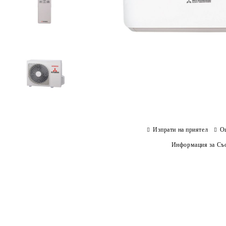
Изпрати на приятел
О
Информация за Съо