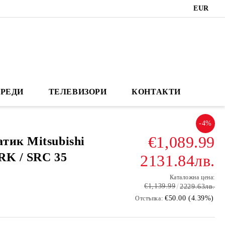
EUR
РЕДИ
ТЕЛЕВИЗОРИ
КОНТАКТИ
-4%
€1,089.99
тик Mitsubishi
SRK / SRC 35
2131.84лв.
Каталожна цена:
€1,139.99
2229.63лв.
€50.00 (4.39%)
Отстъпка: