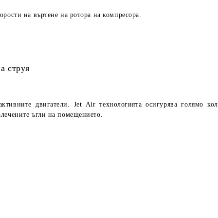
орости на въртене на ротора на компресора.
на струя
еактивните двигатели.
Jet Air
технологията осигурява голямо ко
алечените ъгли на помещението.