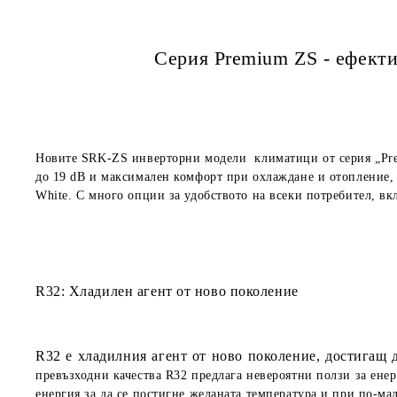
Серия Premium ZS - ефект
Новите SRK-ZS инверторни модели климатици от серия „Pr
до 19 dB и максимален комфорт при охлаждане и отопление, д
White. С много опции за удобството на всеки потребител, вкл
R32: Хладилен агент от ново поколение
R32 е хладилния агент от ново поколение, достигащ 
превъзходни качества R32 предлага невероятни ползи за енер
енергия за да се постигне желаната температура и при по-ма