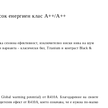
сок eнергиен клас А++/A++
 сезонна ефективност, изключително ниски нива на шум
 варианта – класически бял, Titanium и контраст Black &
Global warming potential
) от R410A. Благодарение на своите
дителен ефект от R410A, което означава, че е нужна по-малко