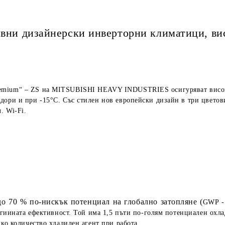
ивни дизайнерски инверторни климатици, ви
emium“ – ZS на MITSUBISHI HEAVY INDUSTRIES осигуряват висока
ори и при -15°C. Със стилен нов европейски дизайн в три цветови
. Wi-Fi.
до 70 % по-нискък потенциал на глобално затопляне (
GWP - 
гиината ефективност. Той има 1,5 пъти по-голям потенциален охла
лко количество хладилен агент при работа.