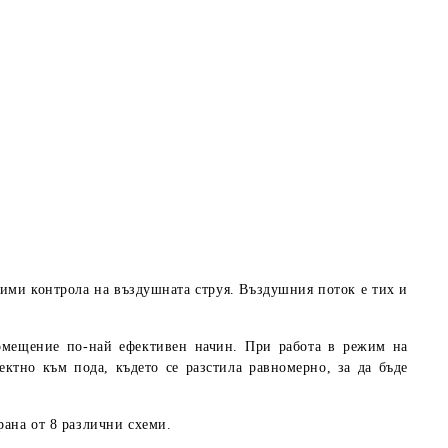
ими контрола на въздушната струя. Въздушния поток е тих и
помещение по-най ефективен начин. При работа в режим на
ктно към пода, където се разстила равномерно, за да бъде
рана от 8 различни схеми.