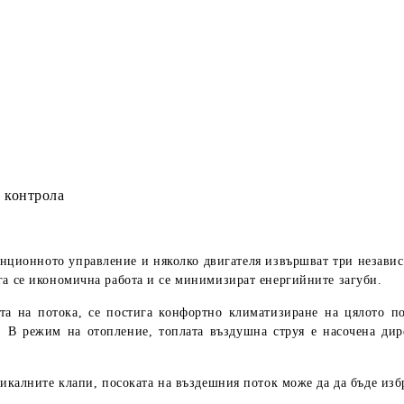
 контрола
анционното управление и няколко двигателя извършват три независ
га се икономична работа и се минимизират енергийните загуби.
ата на потока, се постига конфортно климатизиране на цялото 
. В режим на отопление, топлата въздушна струя е насочена дире
тикалните клапи, посоката на въздешния поток може да да бъде изб