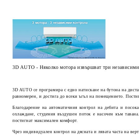
3D AUTO - Няколко мотора извършват три независими
3D AUTO се програмира с едно натискане на бутона на дист
равномерен, и достига до всеки ъгъл на помещението. Пости
Благодарение на автоматичния контрол на дебита и посок
охлаждане, студения въздушен поток е насочен към тавана
постигнат максимален комфорт.
Чрез индивидуален контрол на дясната и лявата часта на вер