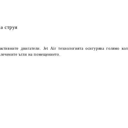
на струя
еактивните двигатели.
Jet Air
технологията осигурява голямо ко
алечените ъгли на помещението.