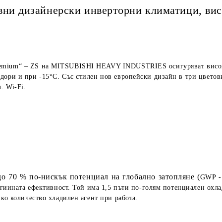
вни дизайнерски инверторни климатици, ви
emium“ – ZS на MITSUBISHI HEAVY INDUSTRIES осигуряват висока
ори и при -15°C. Със стилен нов европейски дизайн в три цветови
. Wi-Fi.
до 70 % по-нискък потенциал на глобално затопляне (
GWP - 
гиината ефективност. Той има 1,5 пъти по-голям потенциален охла
лко количество хладилен агент при работа.