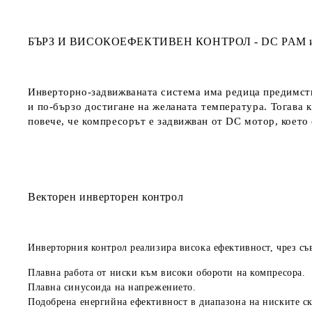
БЪРЗ И ВИСОКОЕФЕКТИВЕН КОНТРОЛ - DC PAM и
Инверторно-задвижваната система има редица предимств
и по-бързо достигане на желаната температура. Тогава 
повече, че компресорът е задвижван от DC мотор, което
Векторен инверторен контрол
Инверторния контрол реализира висока ефективност, чрез съ
Плавна работа от ниски към високи обороти на компресора.
Плавна синусоида на напрежението.
Подобрена енергийна ефективност в диапазона на ниските ск