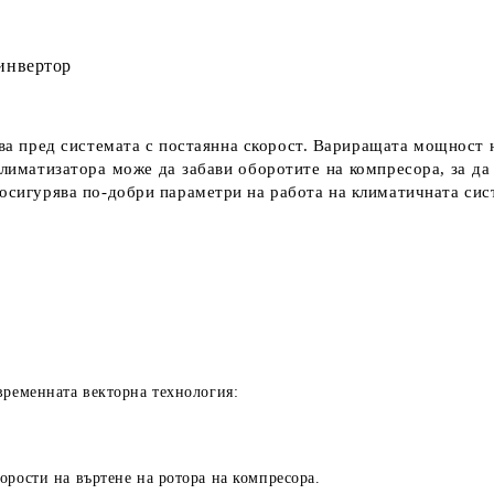
нвертор
а пред системата с постаянна скорост. Вариращата мощност н
климатизатора може да забави оборотите на компресора, за да
 осигурява по-добри параметри на работа на климатичната сис
временната векторна технология:
орости на въртене на ротора на компресора.