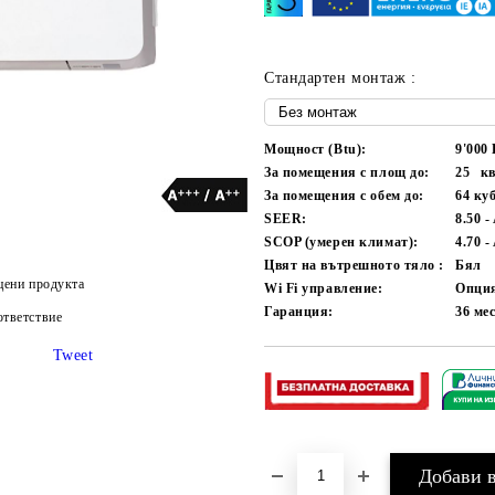
Стандартен монтаж :
Мощност (Btu):
9'000
За помещения с площ до:
25
кв
За помещения с обем до:
64
куб
SEER:
8.50 
SCOP (умерен климат):
4.70 -
Цвят на вътрешното тяло :
Бял
цени продукта
Wi Fi управление:
Опци
Гаранция:
36
ме
тветствие
Tweet