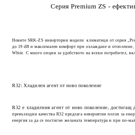
Серия Premium ZS - ефекти
Новите SRK-ZS инверторни модели климатици от серия „Pr
до 19 dB и максимален комфорт при охлаждане и отопление, д
White. С много опции за удобството на всеки потребител, вкл
R32: Хладилен агент от ново поколение
R32 е хладилния агент от ново поколение, достигащ 
превъзходни качества R32 предлага невероятни ползи за енер
енергия за да се постигне желаната температура и при по-ма