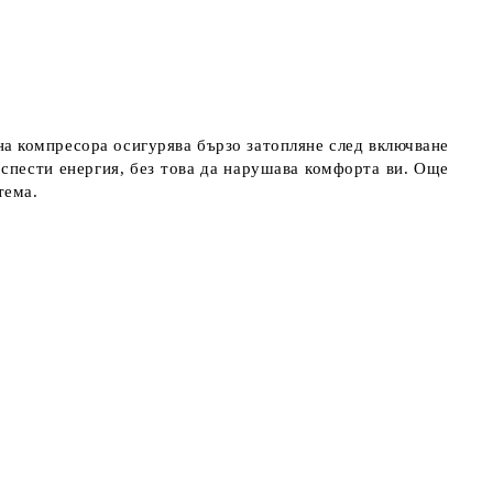
а компресора осигурява бързо затопляне след включване
 спести енергия, без това да нарушава комфорта ви. Още
тема.