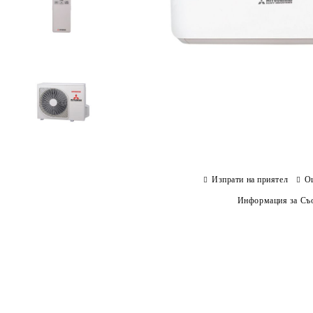
Изпрати на приятел
О
Информация за Съо