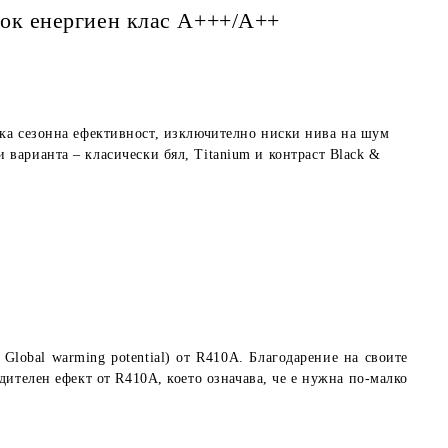
сок eнергиен клас А+++/A++
 сезонна ефективност, изключително ниски нива на шум
 варианта – класически бял, Titanium и контраст Black &
Global warming potential
) от R410A. Благодарение на своите
дителен ефект от R410A, което означава, че е нужна по-малко