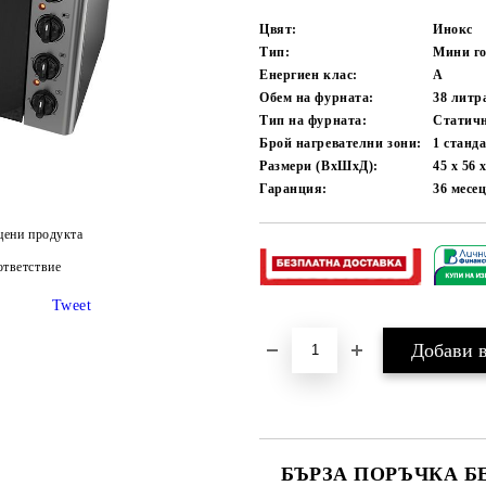
Цвят:
Инокс
Тип:
Мини го
Енергиен клас:
А
Обем на фурната:
38 литр
Тип на фурната:
Статичн
Брой нагревателни зони:
1 станд
Размери (ВхШхД):
45 х 56 
Гаранция:
36
месе
цени продукта
тветствие
Tweet
БЪРЗА ПОРЪЧКА Б