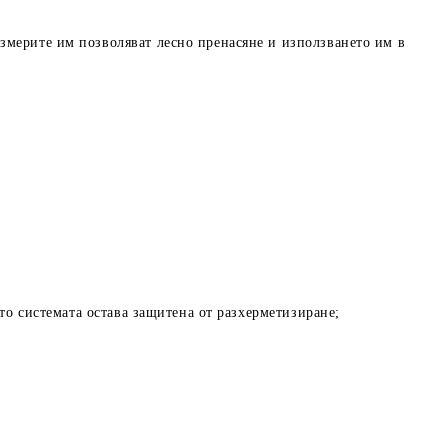
змерите им позволяват лесно пренасяне и използването им в
ато системата остава защитена от разхерметизиране;