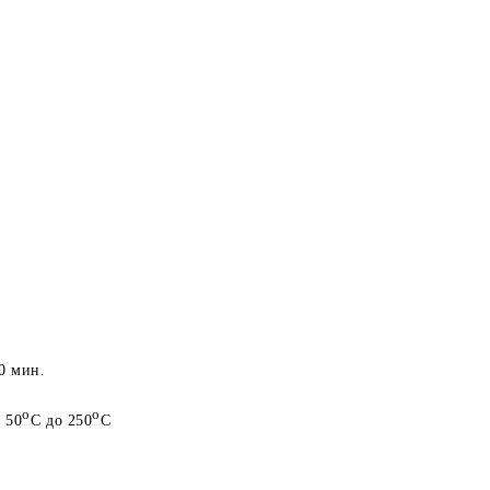
50 мин.
о
о
 50
С до 250
С