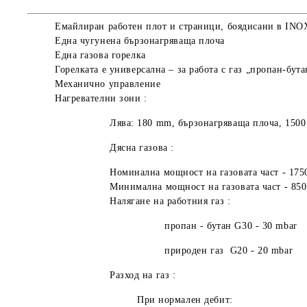
Емайлиран работен плот и страници, боядисани в INO
Една чугунена бързонагряваща плоча
Една газова горелка
Горелката е универсална – за работа с газ „пропан-бут
Механично управление
Нагревателни зони :
Лява: 180 mm, бързонагряваща плоча,
150
Дясна газова :
Номинална мощност на газовата част - 17
Минимална мощност на газовата част - 85
Налягане на работния газ :
пропан - бутан G30 - 30 mbar
природен газ G20 - 20 mbar
Разход на газ :
При нормален дебит: