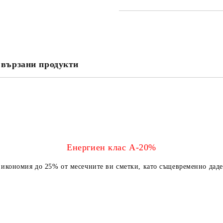
САМО ПОПЪЛНЕТЕ 3 ПОЛЕТА
вързани продукти
Съгласен съм с
Политика
Ние ще се свържем с вас в рамки
Енергиен клас А-20%
 икономия до 25% от месечните ви сметки, като същевременно даде