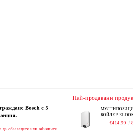
Най-продавани проду
граждане Bosch с 5
МУЛТИПОЗИЦ
ранция.
БОЙЛЕР ELDO
€414.99
е да обзаведете или обновите