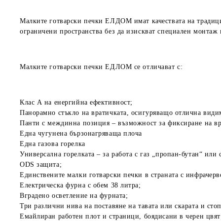
Малките готварски печки ЕЛДОМ имат качествата на традицио
ограничени пространства без да изискват специален монтаж 
Малките готварски печки ЕДЛОМ се отличават с:
Клас А
на енергийна ефективност;
Панорамно стъкло
на вратичката, осигуряващо отлична види
Панти с междинна позиция
– възможност за фиксиране на вр
Една чугунена
бързонагряваща плоча
Една газова горелка
Универсална горелката
– за работа с газ „пропан-бутан“ или 
ODS защита
;
Единствените малки готварски печки в страната с
инфрачерв
Електрическа фурна с
обем 38 литра
;
Вградено
осветление
на фурната;
Три различни нива на поставяне на тавата или скарата и сто
Емайлиран работен плот и страници, боядисани в
черен цвят