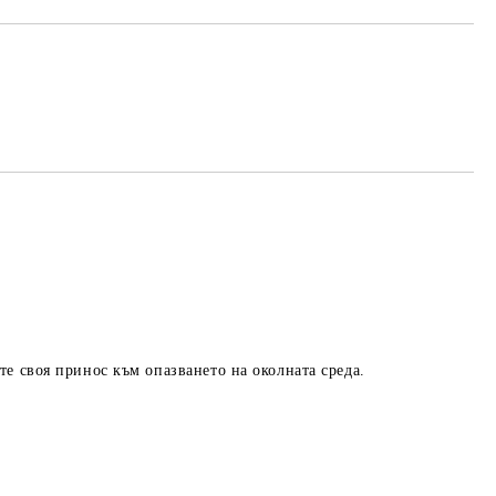
та за лични данни
те на работния ден.
те своя принос към опазването на околната среда.