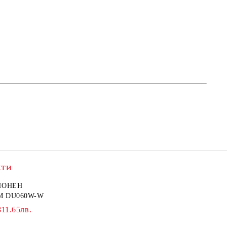
кти
ИОНЕН
M DU060W-W
811.65лв.