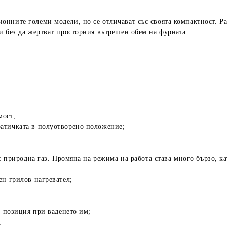
нните големи модели, но се отличават със своята компактност. Ра
и без да жертват просторния вътрешен обем на фурната.
мост;
атичката в полуотворено положение;
с природна газ. Промяна на режима на работа става много бързо, к
ен грилов нагревател;
п позиция при ваденето им;
;