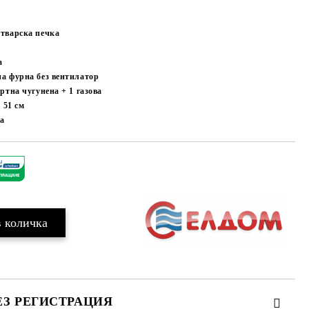
тварска печка
а
а фурна без вентилатор
артна чугунена + 1 газова
х 51
см
ца
Добави в желани
ЕЗ РЕГИСТРАЦИЯ