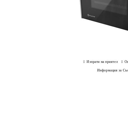
Изпрати на приятел
О
Информация за Съо