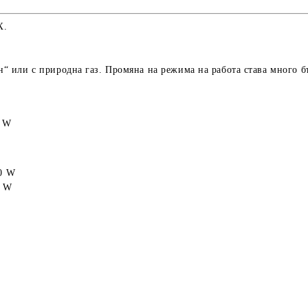
X.
ан“ или с природна газ. Промяна на режима на работа става много б
0 W
50 W
0 W