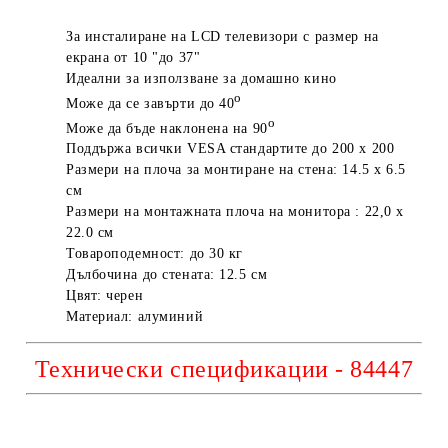
За инсталиране на LCD телевизори с размер на
екрана от 10 "до 37"
Идеални за използване за домашно кино
o
Може да се завърти до 40
o
Може да бъде наклонена на 90
Поддържа всички VESA стандартите до 200 х 200
Размери на плоча за монтиране на стена: 14.5 х 6.5
cм
Размери на монтажната плоча на монитора : 22,0 х
22.0 cм
Товароподемност: до 30 кг
Дълбочина до стената: 12.5 cм
Цвят: черен
Материал: алуминий
Технически спецификации -
84447