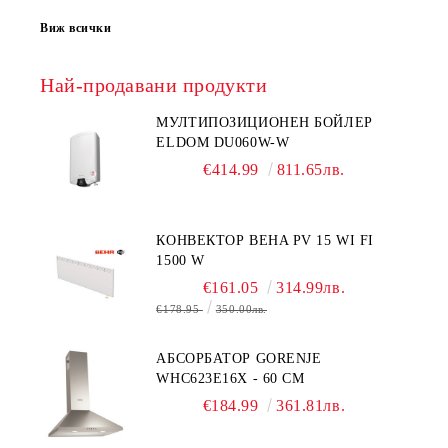
Виж всички
Най-продавани продукти
МУЛТИПОЗИЦИОНЕН БОЙЛЕР
ELDOM DU060W-W
€414.99
811.65лв.
КОНВЕКТОР BEHA PV 15 WI FI
1500 W
€161.05
314.99лв.
€178.95
350.00лв.
АБСОРБАТОР GORENJE
WHC623E16X - 60 СМ
€184.99
361.81лв.