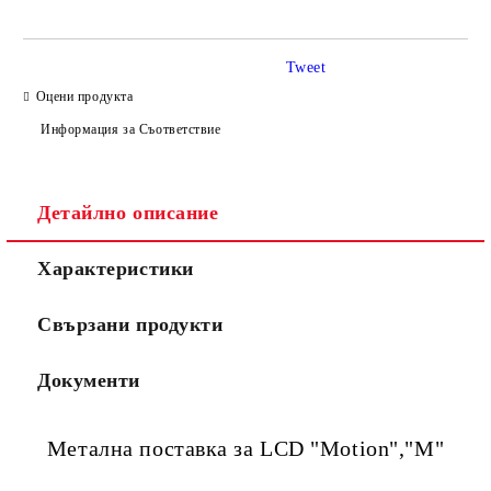
Tweet
Оцени продукта
Информация за Съответствие
Съгласен съм с
Политиката за лични данни
Ние ще се свържем с вас в рамките на работния ден.
Детайлно описание
Характеристики
Свързани продукти
Документи
Метална поставка за LCD "Motion","M"