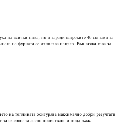
уха на всички нива, но и заради широките 46 см тави за
ата на фурната се използва изцяло. Във всяка тава за
янето на топлината осигурява максимално добри резултати
 за сваляне за лесно почистване и поддръжка.