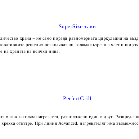
SuperSize тави
личество храна – не само поради равномерната циркулация на възд
овативните решения позволяват по-голяма вътрешна част и широчин
е на храната на всички нива.
PerfectGrill
от малък и голям нагревател, разположени един в друг. Разпредел
 крехка отвътре. При линия Advanced, нагревателят има възможност