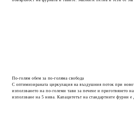
По-голям обем за по-голяма свобода
С оптимизираната циркулация на въздушния поток при новот
използването на по-големи тави за печене и приготвянето
на
използване на 5 нива. Капацитетът на стандартните фурни е 