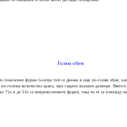
Голям обем
о поколение фурни Gorenje той се движи в още по-голям обем, на
 по-големи количества храна, при същите външни размери. Вместо
до 75л и до 53л за микровълновите фурни, така че те са измежду н