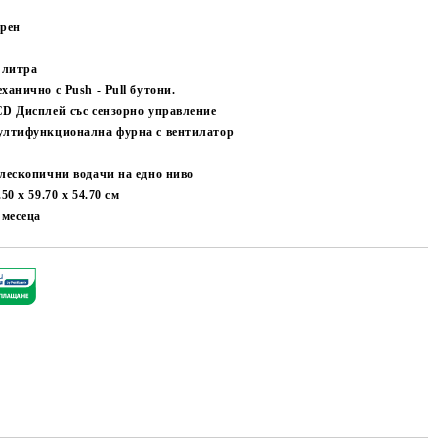
рен
 литра
ханично с Push - Pull бутони.
D Дисплей със сензорно управление
лтифункционална фурна с вентилатор
лескопични водачи на едно ниво
.50 x 59.70 x 54.70
см
4
месеца
Добави в желани