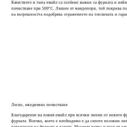
Качеството и типа емайл са особено важни за фурната и ней
почистване при 500°C. Лишен от микропори, той
покрива по
на вътрешността подобрява отражението на топлината и гара
Лесно, ежедневно почистване
Благодарение на новия емайл при всички линии от новите фу
фурната. Всичко, което е необходимо е да сипете
половин литъ
повърхност на фурната и тавите. Мазните петна и тези от заг