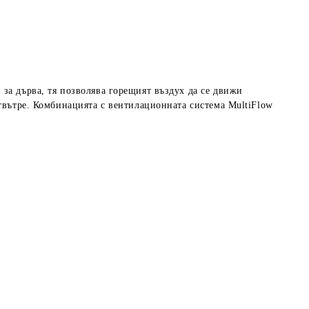
за дърва, тя позволява горещият въздух да се движи
твътре. Комбинацията с вентилационната система MultiFlow