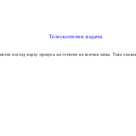
Телескопични водачи
ктен поглед върху процеса на готвене на всички нива. Това означ