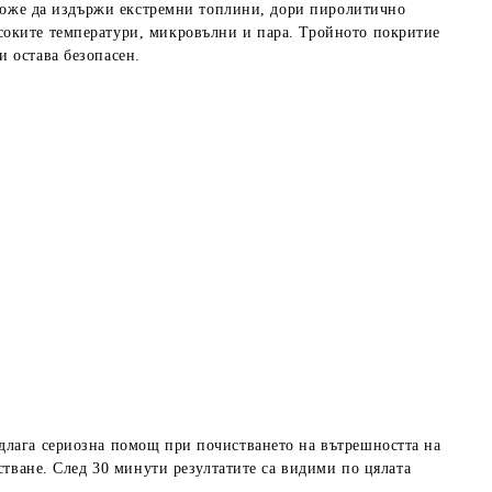
о може да издържи екстремни топлини, дори пиролитично
соките температури, микровълни и пара. Тройното покритие
и остава безопасен.
едлага сериозна помощ при почистването на вътрешността на
стване. След 30 минути резултатите са видими по цялата