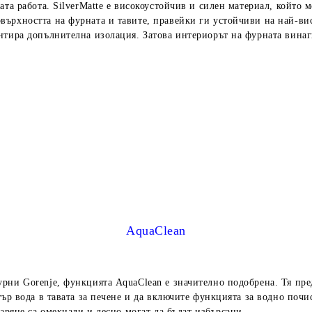
ната работа. SilverMatte е високоустойчив и силен материал, койт
върхността на фурната и тавите, правейки ги устойчиви на най-ви
нтира допълнителна изолация. Затова интериорът на фурната винаг
AquaClean
рни Gorenje, функцията AquaClean е значително подобрена. Тя пр
р вода в тавата за печене и да включите функцията за водно почи
аряне са омекнали и лесно могат да бъдат избърсани.