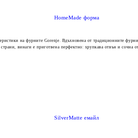
HomeMade форма
теристики на фурните Gorenje. Вдъхновена от традиционните фурни 
страни, винаги е приготвена перфектно: хрупкава отвън и сочна о
SilverMatte емайл