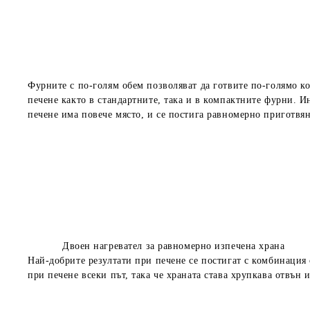
Фурните с по-голям обем позволяват да готвите по-голямо ко
печене както в стандартните, така и в компактните
фурни. Ин
печене има повече място, и се постига равномерно приготвян
Двоен нагревател за равномерно изпечена храна
Най-добрите резултати при печене се постигат с комбинация 
при печене всеки път, така че храната става
хрупкава отвън и