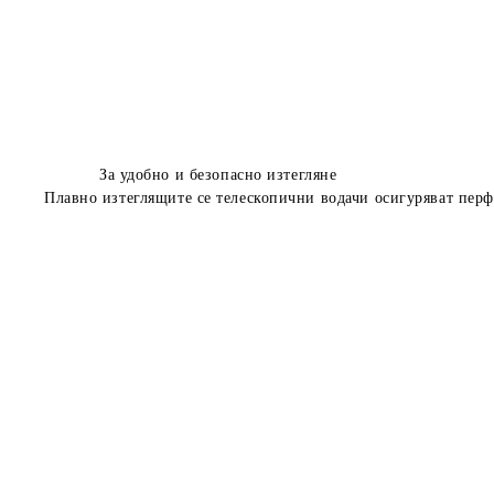
За удобно и безопасно изтегляне
Плавно изтеглящите се телескопични водачи осигуряват перфе