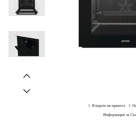
Prev
Next
Изпрати на приятел
О
Информация за Съо