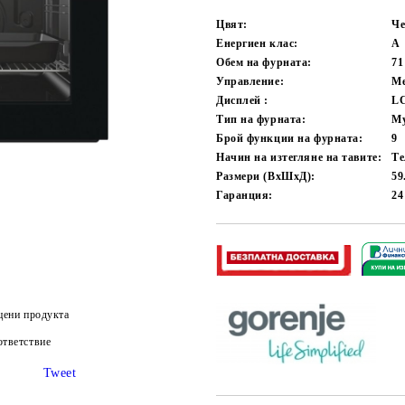
Цвят:
Че
Енергиен клас:
А
Обем на фурната:
71
Управление:
Ме
Дисплей :
LC
Тип на фурната:
Му
Брой функции на фурната:
9
Начин на изтегляне на тавите:
Те
Размери (ВхШхД):
59
Гаранция:
2
цени продукта
тветствие
Tweet