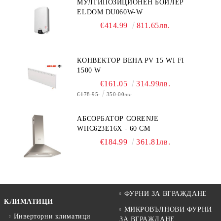
МУЛТИПОЗИЦИОНЕН БОЙЛЕР
ELDOM DU060W-W
€414.99
811.65лв.
КОНВЕКТОР BEHA PV 15 WI FI
1500 W
€161.05
314.99лв.
€178.95
350.00лв.
АБСОРБАТОР GORENJE
WHC623E16X - 60 СМ
€184.99
361.81лв.
ФУРНИ ЗА ВГРАЖДАНЕ
КЛИМАТИЦИ
МИКРОВЪЛНОВИ ФУРНИ
Инверторни климатици
ЗА ВГРАЖДАНЕ