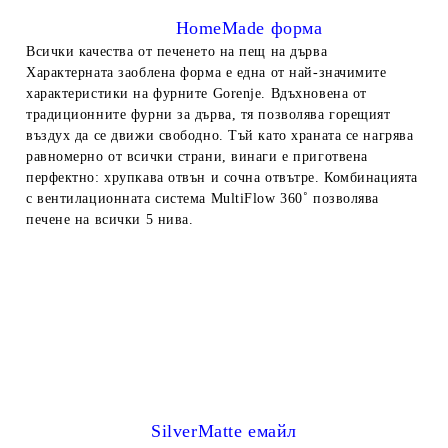
HomeMade форма
Всички качества от печенето на пещ на дърва
Характерната заоблена форма е една от най-значимите
характеристики на фурните Gorenje. Вдъхновена от
традиционните фурни за дърва, тя позволява горещият
въздух да се движи свободно. Тъй като храната се нагрява
равномерно
от всички страни, винаги е приготвена
перфектно: хрупкава отвън и сочна отвътре. Комбинацията
с вентилационната система MultiFlow 360˚ позволява
печене на всички 5 нива.
SilverMatte емайл