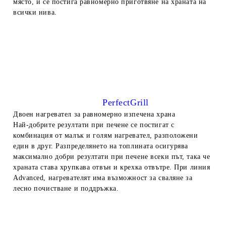
място, и се постига равномерно приготвяне на храната на
всички нива.
PerfectGrill
Двоен нагревател за равномерно изпечена храна
Най-добрите резултати при печене се постигат с
комбинация от малък и голям нагревател, разположени
един в друг. Разпределянето на топлината осигурява
максимално добри резултати при печене всеки път, така че
храната става
хрупкава отвън и крехка отвътре. При линия
Advanced, нагревателят има възможност за сваляне за
лесно почистване и поддръжка.