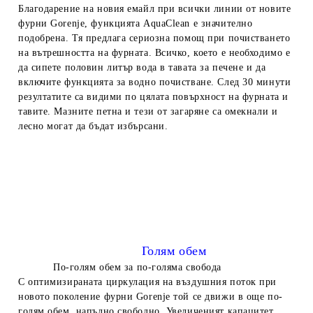
Благодарение на новия емайл при всички линии от новите
фурни Gorenje, функцията AquaClean е значително
подобрена. Тя предлага сериозна помощ при почистването
на вътрешността на фурната. Всичко, което е необходимо е
да сипете
половин литър вода в тавата за печене и да
включите функцията за водно почистване. След 30 минути
резултатите са видими по цялата повърхност на фурната и
тавите. Мазните петна и тези от загаряне са омекнали и
лесно могат да бъдат избърсани.
Голям обем
По-голям обем за по-голяма свобода
С оптимизираната циркулация на въздушния поток при
новото поколение фурни Gorenje той се движи в още по-
голям обем, напълно свободно. Увеличеният капацитет