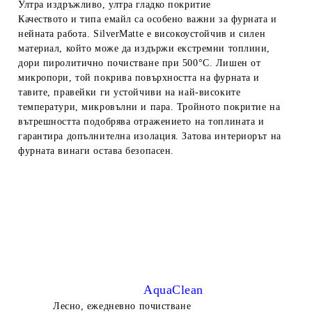
Ултра издръжливо, ултра гладко покритие
Качеството и типа емайл са особено важни за фурната и
нейната работа. SilverMatte е високоустойчив и силен
материал, който може да издържи екстремни топлини,
дори пиролитично почистване при 500°C. Лишен от
микропори, той
покрива повърхността на фурната и
тавите, правейки ги устойчиви на най-високите
температури, микровълни и пара. Тройното покритие на
вътрешността подобрява отражението на топлината и
гарантира допълнителна изолация. Затова интериорът на
фурната винаги остава безопасен.
AquaClean
Лесно, ежедневно почистване