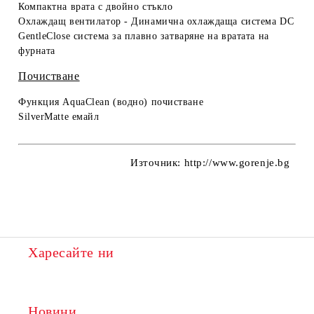
Компактна врата с двойно стъкло
Охлаждащ вентилатор - Динамична охлаждаща система DC
GentleClose
система
за плавно
затваряне на вратата
на
фурната
Почистване
Функция
AquaClean (
водно) почистване
SilverMatte емайл
Източник:
http://www.gorenje.bg
Харесайте ни
Новини