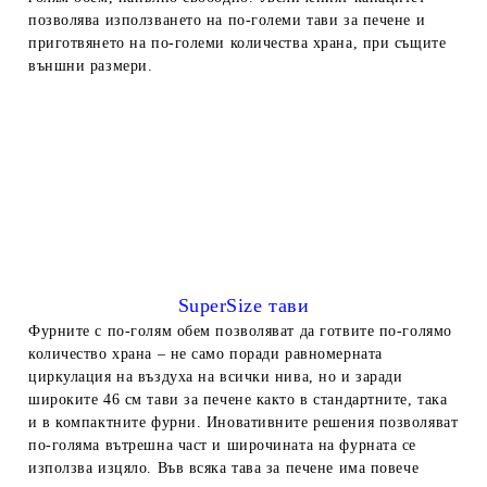
позволява използването на по-големи тави за печене и
приготвянето
на по-големи количества храна, при същите
външни размери.
SuperSize тави
Фурните с по-голям обем позволяват да готвите по-голямо
количество храна – не само поради равномерната
циркулация на въздуха на всички нива, но и заради
широките 46 см тави за печене както в стандартните, така
и в компактните
фурни. Иновативните решения позволяват
по-голяма вътрешна част и широчината на фурната се
използва изцяло. Във всяка тава за печене има повече