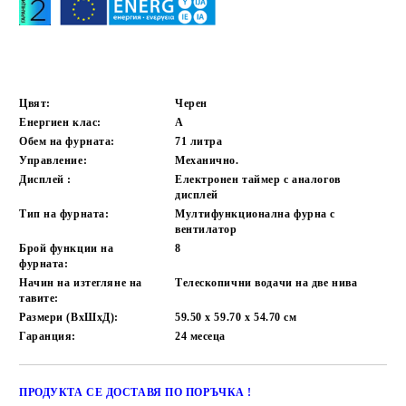
Цвят:
Черен
Енергиен клас:
А
Обем на фурната:
71 литра
Управление:
Механично.
Дисплей :
Електронен таймер с аналогов
дисплей
Тип на фурната:
Мултифункционална фурна с
вентилатор
Брой функции на
8
фурната:
Начин на изтегляне на
Телескопични водачи на две нива
тавите:
Размери (ВхШхД):
59.50 x 59.70 x 54.70
см
Гаранция:
24
месеца
ПРОДУКТА СЕ ДОСТАВЯ ПО ПОРЪЧКА !
Добави в желани