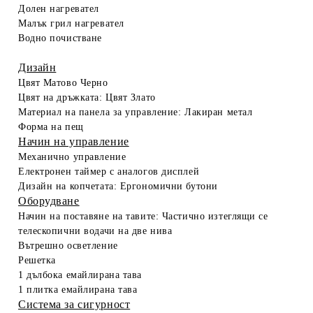
Долен нагревател
Малък грил нагревател
Водно почистване
Дизайн
Цвят
Матово Черно
Цвят на дръжката:
Цвят Злато
Материал на панела за управление: Лакиран метал
Форма на пещ
Начин на управление
Механично управление
Електронен таймер с аналогов дисплей
Дизайн на копчетата:
Ергономични бутони
Оборудване
Начин на поставяне на тавите:
Частично изтеглящи се
телескопични водачи на две нива
Вътрешно осветление
Решетка
1 дълбока емайлирана тава
1 плитка емайлирана тава
Система за сигурност