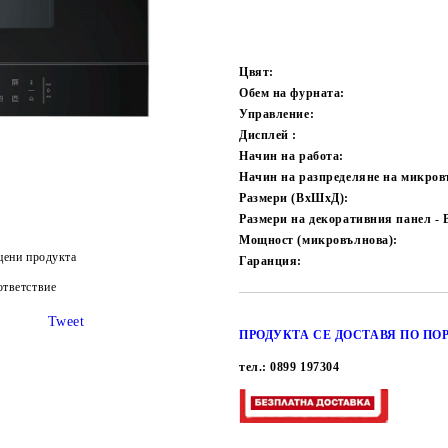
Цвят:
Обем на фурната:
Управление:
Дисплей :
Начин на работа:
Начин на разпределяне на микров
Размери (ВхШхД):
Размери на декоративния панел - 
Мощност (микровълнова):
цени продукта
Гаранция:
тветствие
Tweet
ПРОДУКТА СЕ ДОСТАВЯ ПО ПОР
тел.: 0899 197304