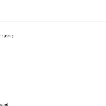
 на допир
ntrol