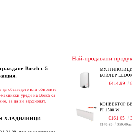
Най-продавани проду
граждане Bosch с 5
МУЛТИПОЗИЦ
ранция.
БОЙЛЕР ELDO
€414.99
е да обзаведете или обновите
омакински уреди на Bosch са
ие, за да ви вдъхновят.
КОНВЕКТОР BE
FI 1500 W
€161.05
Я ХЛАДИЛНИЦИ
€178.95
350.00лв