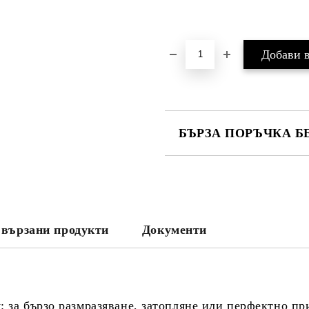
БЪРЗА ПОРЪЧКА Б
САМО ПОПЪЛНЕТЕ 3 ПОЛЕТА
вързани продукти
Документи
Съгласен съм с
Политика
Ние ще се свържем с вас в рамки
: за бързо размразяване, затопляне или перфектно пр