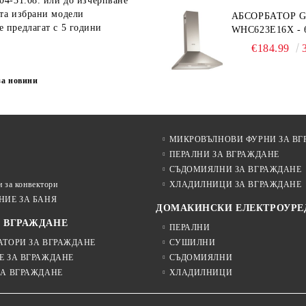
04-31.08.
или до изчерпване
ата избрани модели
АБСОРБАТОР 
е предлагат с 5 години
WHC623E16X - 
€184.99
за новини
МИКРОВЪЛНОВИ ФУРНИ ЗА ВГ
ПЕРАЛНИ ЗА ВГРАЖДАНЕ
СЪДОМИЯЛНИ ЗА ВГРАЖДАНЕ
 за конвектори
ХЛАДИЛНИЦИ ЗА ВГРАЖДАНЕ
НИЕ ЗА БАНЯ
ДОМАКИНСКИ ЕЛЕКТРОУРЕ
А ВГРАЖДАНЕ
ПЕРАЛНИ
АТОРИ ЗА ВГРАЖДАНЕ
СУШИЛНИ
Е ЗА ВГРАЖДАНЕ
СЪДОМИЯЛНИ
ЗА ВГРАЖДАНЕ
ХЛАДИЛНИЦИ