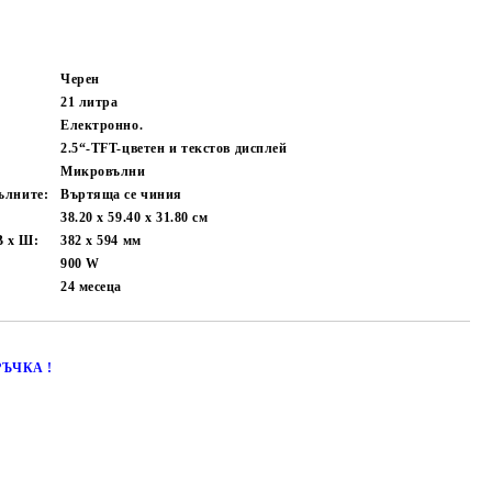
Черен
21 литра
Електронно.
2.5“-TFT-цветен и текстов дисплей
Микровълни
ълните:
Въртяща се чиния
38.20 x 59.40 x 31.80
см
В х Ш:
382 x 594
мм
900
W
24
месеца
ЪЧКА !
Добави в желани