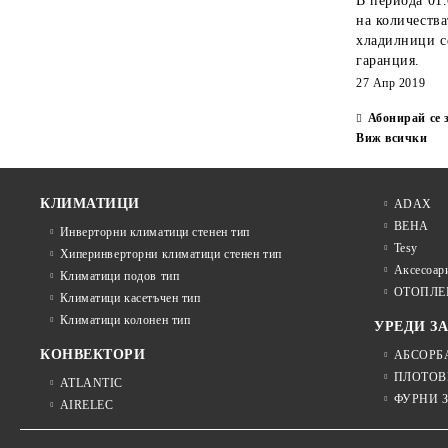
В периода
01.
на количеств
хладилници с
гаранция.
27 Апр 2019
Абонирай се 
Виж всички
КЛИМАТИЦИ
ADAX
BEHA
Инверторни климатици стенен тип
Tesy
Хиперинверторни климатици стенен тип
Аксесоари
Климатици подов тип
ОТОПЛЕ
Климатици касетъчен тип
Климатици колонен тип
УРЕДИ З
КОНВЕКТОРИ
АБСОРБ
ПЛОТОВ
ATLANTIC
ФУРНИ 
AIRELEC