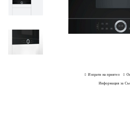
Изпрати на приятел
О
Информация за Съо