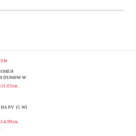
кти
ИОНЕН
M DU060W-W
811.65лв.
HA PV 15 WI
314.99лв.
.