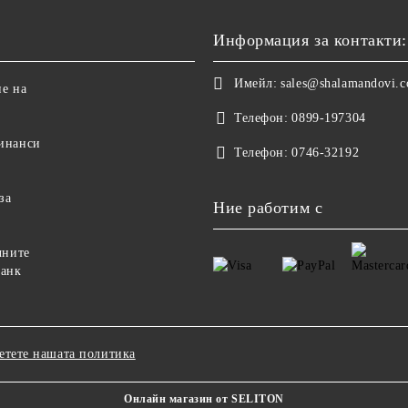
Информация за контакти:
Имейл:
sales@shalamandovi.
е на
Телефон:
0899-197304
инанси
Телефон:
0746-32192
за
Ние работим с
чните
банк
етете нашата политика
Онлайн магазин от SELITON