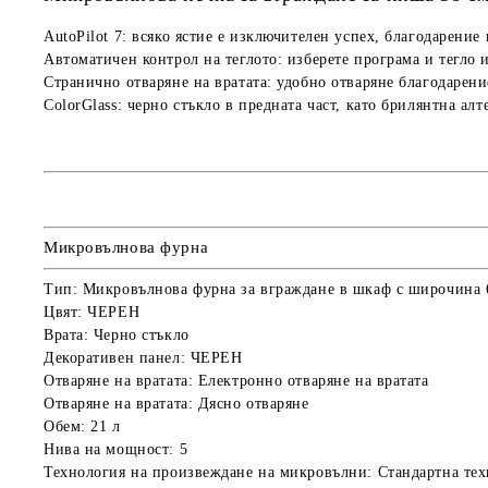
AutoPilot 7: всяко ястие е изключителен успех, благодарени
Автоматичен контрол на теглото: изберете програма и тегло
Странично отваряне на вратата: удобно отваряне благодарение
ColorGlass: черно стъкло в предната част, като брилянтна ал
Микровълнова фурна
Тип: Микровълнова фурна за вграждане
в шкаф с широчина 
Цвят:
ЧЕРЕН
Врата:
Черно стъкло
Декоративен панел:
ЧЕРЕН
Отваряне на вратата:
Електронно отваряне на вратата
Отваряне на вратата:
Дясно отваряне
Обем:
21 л
Нива на мощност:
5
Технология на произвеждане на микровълни:
Стандартна те