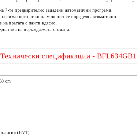
е на 7-те предварително зададени автоматични програми.
 и оптималното ниво на мощност се определя автоматично.
 на вратата с панти вдясно.
тернатива на неръждаемата стомана.
Технически спецификации - BFL634GB1
60 cm
хнология (HVT)