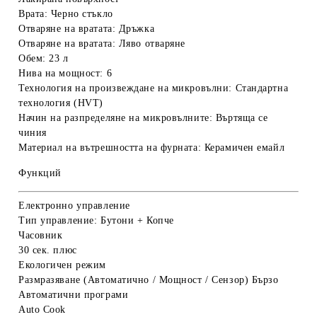
Врата: Черно стъкло
Отваряне на вратата: Дръжка
Отваряне на вратата: Ляво отваряне
Обем:
23
л
Нива на мощност:
6
Технология на произвеждане на микровълни: Стандартна
технология (HVT)
Начин на разпределяне на микровълните: Въртяща се
чиния
Материал на вътрешността на фурната:
Керамичен емайл
Функций
Електронно управление
Тип управление: Бутони + Копче
Часовник
30 сек. плюс
Екологичен режим
Размразяване (Автоматично / Мощност / Сензор)
Бързо
Автоматични програми
Auto Cook