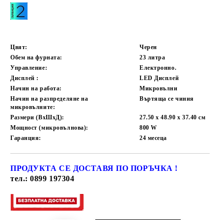
Цвят:
Черен
Обем на фурната:
23 литра
Управление:
Електронно.
Дисплей :
LED Дисплей
Начин на работа:
Микровълни
Начин на разпределяне на
Въртяща се чиния
микровълните:
Размери (ВхШхД):
27.50 x 48.90 x 37.40
см
Мощност (микровълнова):
800
W
Гаранция:
24
месеца
ПРОДУКТА СЕ ДОСТАВЯ ПО ПОРЪЧКА !
Добави в желани
тел.: 0899 197304