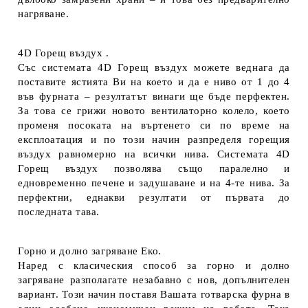
нагряване.
4D Горещ въздух .
Със системата 4D Горещ въздух можете веднага да
поставите ястията Ви на което и да е ниво от 1 до 4
във фурната – резултатът винаги ще бъде перфектен.
За това се грижи новото вентилаторно колело, което
променя посоката на въртенето си по време на
експлоатация и по този начин разпределя горещия
въздух равномерно на всички нива. Системата 4D
Горещ въздух позволява също паралелно и
едновременно печене и задушаване и на 4-те нива. За
перфектни, еднакви резултати от първата до
последната тава.
Горно и долно загряване Еко.
Наред с класическия способ за горно и долно
загряване разполагате незабавно с нов, допълнителен
вариант. Този начин поставя Вашата готварска фурна в