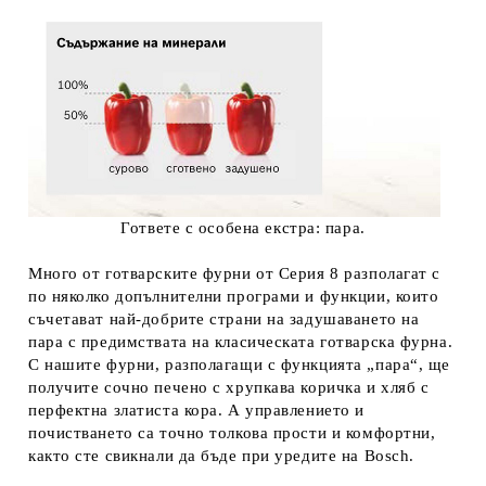
Гответе с особена екстра: пара.
Много от готварските фурни от Серия 8 разполагат с
по няколко допълнителни програми и функции, които
съчетават най-добрите страни на задушаването на
пара с предимствата на класическата готварска фурна.
С нашите фурни, разполагащи с функцията „пара“, ще
получите сочно печено с хрупкава коричка и хляб с
перфектна златиста кора. А управлението и
почистването са точно толкова прости и комфортни,
както сте свикнали да бъде при уредите на Bosch.