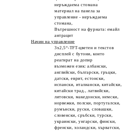
неръждаема стомана
материал на панела за
управление -
неръждаема
стомана,
Вътрешност на фурната: емайл
антрацит
Начин на управление
3x2,5“-TFT-цветен и текстов
дисплей с бутони, които
реагират на допир
възможен език: албански,
английски,
български
, гръцки,
датски, еврит, естонски,
испански, италиански, китайски,
китайски трад., латвийски,
литовски, македонски, немски,
норвежки, полски, португалски,
румънски, руски, словашки,
словенски, сръбски, турски,
украински, унгарски, фински,
френски, холандски, хърватски,