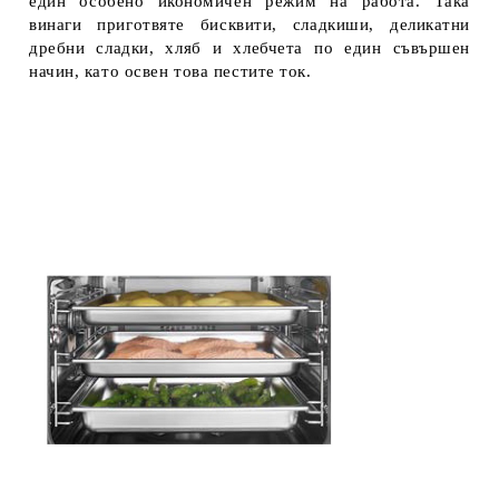
един особено икономичен режим на работа. Така
винаги приготвяте бисквити, сладкиши, деликатни
дребни сладки, хляб и хлебчета по един съвършен
начин, като освен това пестите ток.