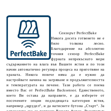
Сензорът PerfectBake
Никога досега готвенето не е
било толкова лесно.
Благодарение на абсолютно
точния сензор PerfectBake
фурната непрекъснато мери
съдържанието на влага във Вашите ястия и по този
начин автоматично регулира процеса на приготвяне на
храната. Никога повече няма да е нужно да
настройвате начина на загряване и продължителността
и температурата на печене. Тази работа се поема
вместо Вас от PerfectBake Backsensor. Единственото,
което Ви остава да направите, е да изберете от
посочените опции подходящата категория ястия,
например „щрудел“, и да натиснете бутона „Старт“. За