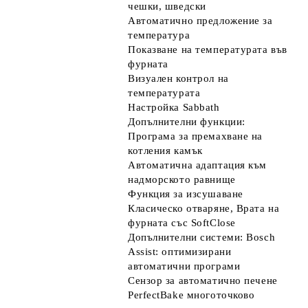
чешки, шведски
Автоматично предложение за
температура
Показване на температурата във
фурната
Визуален контрол на
температурата
Настройка Sabbath
Допълнителни функции:
Програма за премахване на
котления камък
Автоматична адаптация към
надморското равнище
Функция за изсушаване
Класическо отваряне, Врата на
фурната със SoftClose
Допълнителни системи: Bosch
Assist: оптимизирани
автоматични програми
Сензор за автоматично печене
PerfectBake многоточково