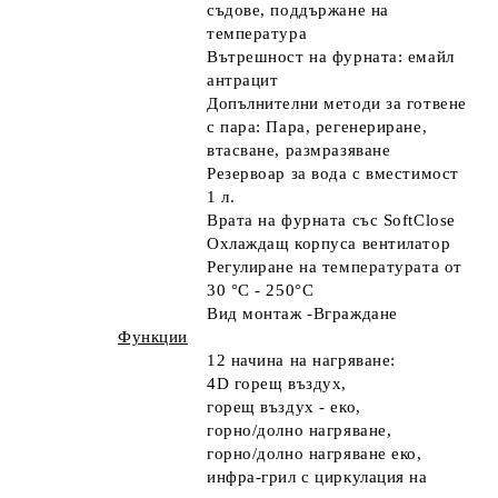
съдове, поддържане на
температура
Вътрешност на фурната: емайл
антрацит
Допълнителни методи за готвене
с пара: Пара, регенериране,
втасване, размразяване
Резервоар за вода с вместимост
1 л.
Врата на фурната със SoftClose
Охлаждащ корпуса вентилатор
Регулиране на температурата от
30 °C - 250°C
Вид монтаж -
Вграждане
Функции
12 начина на нагряване:
4D горещ въздух,
горещ въздух - еко,
горно/долно нагряване,
горно/долно нагряване еко,
инфра-грил с циркулация на