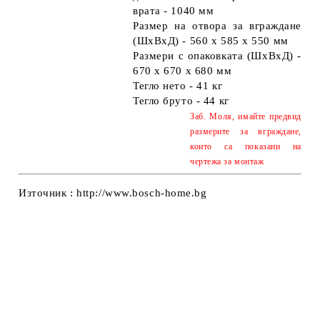
врата - 1040 мм
Размер на отвора за вграждане
(ШхВхД) - 560 x 585 x 550 мм
Размери с опаковката (ШхВхД) -
670 х 670 х 680 мм
Тегло нето - 41 кг
Тегло бруто - 44 кг
Заб. Моля, имайте предвид
размерите за вграждане,
които са показани на
чертежа за монтаж
Източник :
http://www.bosch-home.bg