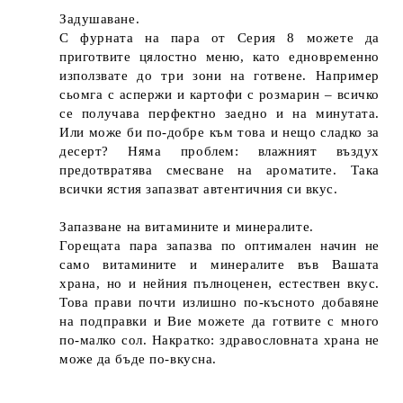
Задушаване.
С фурната на пара от Серия 8 можете да
приготвите цялостно меню, като едновременно
използвате до три зони на готвене. Например
сьомга с аспержи и картофи с розмарин – всичко
се получава перфектно заедно и на минутата.
Или може би по-добре към това и нещо сладко за
десерт? Няма проблем: влажният въздух
предотвратява смесване на ароматите. Така
всички ястия запазват автентичния си вкус.
Запазване на витамините и минералите.
Горещата пара запазва по оптимален начин не
само витамините и минералите във Вашата
храна, но и нейния пълноценен, естествен вкус.
Това прави почти излишно по-късното добавяне
на подправки и Вие можете да готвите с много
по-малко сол. Накратко: здравословната храна не
може да бъде по-вкусна.