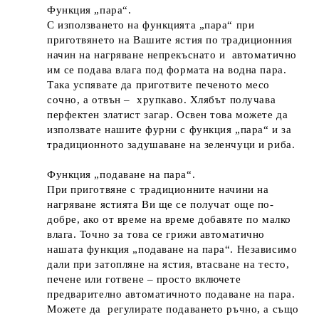
Функция „пара“.
С използването на функцията „пара“ при
приготвянето на Вашите ястия по традиционния
начин на нагряване непрекъснато и автоматично
им се подава влага под формата на водна пара.
Така успявате да приготвите печеното месо
сочно, а отвън – хрупкаво. Хлябът получава
перфектен златист загар. Освен това можете да
използвате нашите фурни с функция „пара“ и за
традиционното задушаване на зеленчуци и риба.
Функция „подаване на пара“.
При приготвяне с традиционните начини на
нагряване ястията Ви ще се получат още по-
добре, ако от време на време добавяте по малко
влага. Точно за това се грижи автоматично
нашата функция „подаване на пара“. Независимо
дали при затопляне на ястия, втасване на тесто,
печене или готвене – просто включете
предварително автоматичното подаване на пара.
Можете да регулирате подаването ръчно, а също