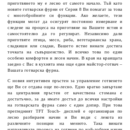
приготвянето му е лесно от самото начало. Тъй като
новите готварски фурни от Серия 8 Ви помагат за това
с многобройните си функции. Ако желаете, тези
функции могат да осигурят постоянно измерване и
следене на процеса на приготвяне на Вашите ястия и
самостоятелно да го регулират. Независимо дали
приготвяте птица, месо, риба, вегетарианска храна,
сладкиши или сладки, Вашето ястие винаги достига
точката на съвършенство. И всичко това по един
особено комфортен и лесен начин. В края на краищата
заедно с Вас в кухнята има още един майстор-готвач –
Вашата готварска фурна.
С новия интуитивен пръстен за управление готвенето
ще Ви се отдава още по-лесно. Едно кратко завъртане
на централния пръстен от качествена стомана е
достатъчно, за да имате достъп до всички настройки
на готварската фурна само с един допир. При това
прегледният TFT Touch- дисплей е организиран по
лесно разбираем начин и Ви води с лекота из
различните позиции на менюто. Така винаги
направлявате процеса на готвене по най-добрия начин