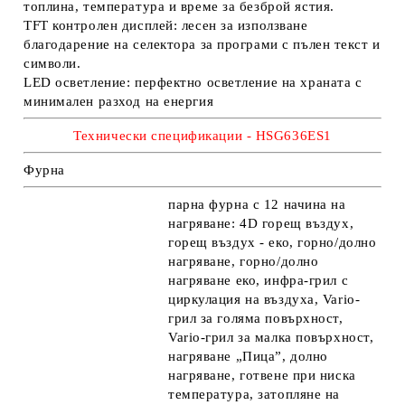
топлина, температура и време за безброй ястия.
TFT контролен дисплей: лесен за използване
благодарение на селектора за програми с пълен текст и
символи.
LED осветление: перфектно осветление на храната с
минимален разход на енергия
Технически спецификации - HSG636ES1
Фурна
парна фурна с 12 начина на
нагряване: 4D горещ въздух,
горещ въздух - еко, горно/долно
нагряване, горно/долно
нагряване еко, инфра-грил с
циркулация на въздуха, Vario-
грил за голяма повърхност,
Vario-грил за малка повърхност,
нагряване „Пица”, долно
нагряване, готвене при ниска
температура, затопляне на