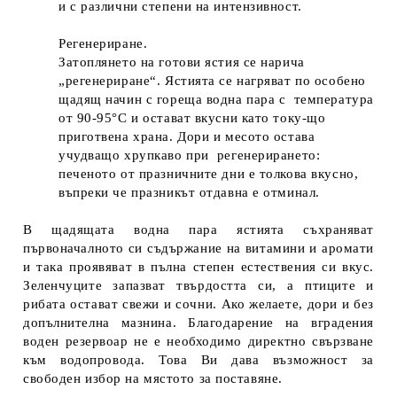
и с различни степени на интензивност.
Регенериране.
Затоплянето на готови ястия се нарича
„регенериране“. Ястията се нагряват по особено
щадящ начин с гореща водна пара с температура
от 90-95°C и остават вкусни като току-що
приготвена храна. Дори и месото остава
учудващо хрупкаво при регенерирането:
печеното от празничните дни е толкова вкусно,
въпреки че празникът отдавна е отминал.
В щадящата водна пара ястията съхраняват
първоначалното си съдържание на витамини и аромати
и така проявяват в пълна степен естествения си вкус.
Зеленчуците запазват твърдостта си, а птиците и
рибата остават свежи и сочни. Ако желаете, дори и без
допълнителна мазнина. Благодарение на вградения
воден резервоар не е необходимо директно свързване
към водопровода. Това Ви дава възможност за
свободен избор на мястото за поставяне.