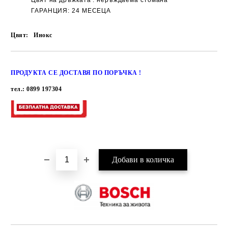
Цвят на дръжката : неръждаема стомана
ГАРАНЦИЯ: 24 МЕСЕЦА
Цвят:
Инокс
Добави в желани
ПРОДУКТА СЕ ДОСТАВЯ ПО ПОРЪЧКА !
тел.: 0899 197304