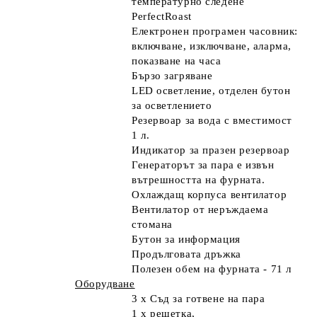
температурно следене
PerfectRoast
Електронен програмен часовник:
включване, изключване, аларма,
показване на часа
Бързо загряване
LED осветление, отделен бутон
за осветлението
Резервоар за вода с вместимост
1 л.
Индикатор за празен резервоар
Генераторът за пара е извън
вътрешността на фурната.
Охлаждащ корпуса вентилатор
Вентилатор от неръждаема
стомана
Бутон за информация
Продълговата дръжка
Полезен обем на фурната -
71 л
Оборудване
3 x Съд за готвене на пара
1 x решетка,