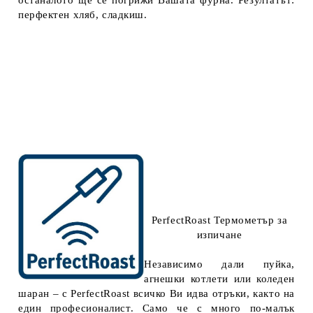
останалото ще се погрижи Вашата фурна. Резултатът:
перфектен хляб, сладкиш.
PerfectRoast Термометър за
изпичане
Независимо дали пуйка,
агнешки котлети или коледен
шаран – с PerfectRoast всичко Ви идва отръки, както на
един професионалист. Само че с много по-малък