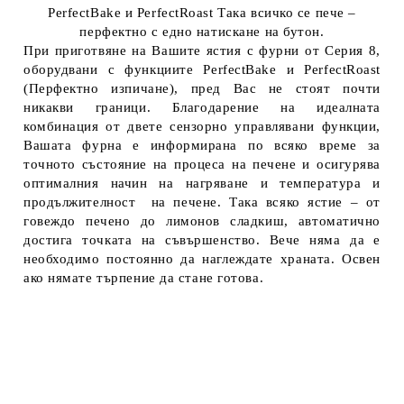
PerfectBake и PerfectRoast Така всичко се пече –
перфектно с едно натискане на бутон.
При приготвяне на Вашите ястия с фурни от Серия 8,
оборудвани с функциите PerfectBake и PerfectRoast
(Перфектно изпичане), пред Вас не стоят почти
никакви граници. Благодарение на идеалната
комбинация от двете сензорно управлявани функции,
Вашата фурна е информирана по всяко време за
точното състояние на процеса на печене и осигурява
оптималния начин на нагряване и температура и
продължителност на печене. Така всяко ястие – от
говеждо печено до лимонов сладкиш, автоматично
достига точката на съвършенство. Вече няма да е
необходимо постоянно да наглеждате храната. Освен
ако нямате търпение да стане готова.