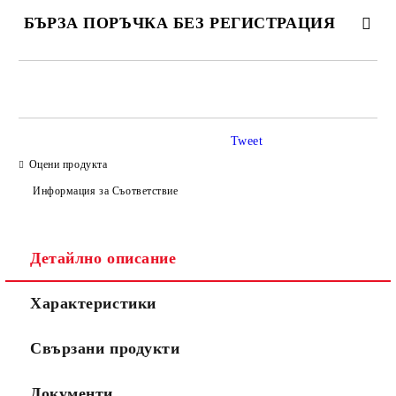
БЪРЗА ПОРЪЧКА БЕЗ РЕГИСТРАЦИЯ
САМО ПОПЪЛНЕТЕ 3 ПОЛЕТА
Tweet
Оцени продукта
Информация за Съответствие
Съгласен съм с
Политиката за лични данни
Ние ще се свържем с вас в рамките на работния ден.
Детайлно описание
Характеристики
Свързани продукти
Документи