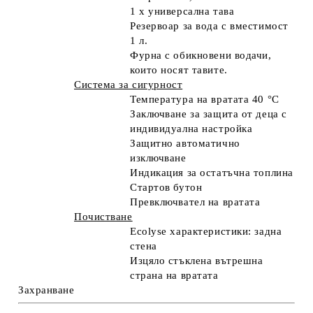
1 x универсална тава
Резервоар за вода с вместимост
1 л.
Фурна с обикновени водачи,
които носят тавите.
Система за сигурност
Температура на вратата 40 °C
Заключване за защита от деца с
индивидуална настройка
Защитно автоматично
изключване
Индикация за остатъчна топлина
Стартов бутон
Превключвател на вратата
Почистване
Ecolyse характеристики: задна
стена
Изцяло стъклена вътрешна
страна на вратата
Захранване