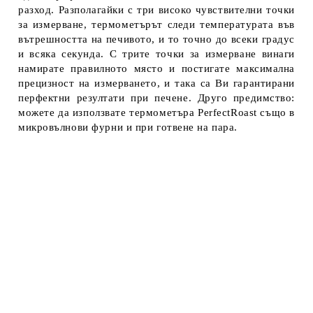
разход. Разполагайки с три високо чувствителни точки
за измерване, термометърът следи температурата във
вътрешността на печивото, и то точно до всеки градус
и всяка секунда. С трите точки за измерване винаги
намирате правилното място и постигате максимална
прецизност на измерването, и така са Ви гарантирани
перфектни резултати при печене. Друго предимство:
можете да използвате термометъра PerfectRoast също в
микровълнови фурни и при готвене на пара.