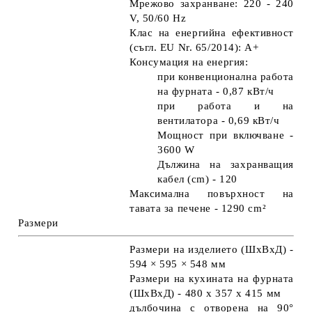
Мрежово захранване: 220 - 240
V, 50/60 Hz
Клас на енергийна ефективност
(съгл. EU Nr. 65/2014): A+
Консумация на енергия:
при конвенционална работа
на фурната - 0,87 кВт/ч
при работа и на
вентилатора - 0,69 кВт/ч
Мощност при включване -
3600 W
Дължина на захранващия
кабел (cm) - 120
Максимална повърхност на
тавата за печене - 1290 cm²
Размери
Размери на изделието (ШхВхД) -
594 × 595 × 548 мм
Размери на кухината на фурната
(ШхВхД) - 480 х 357 х 415 мм
дълбочина с отворена на 90°