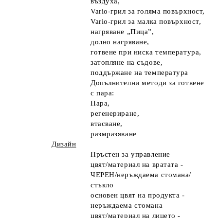
въздуха,
Vario-грил за голяма повърхност,
Vario-грил за малка повърхност,
нагряване „Пица”,
долно нагряване,
готвене при ниска температура,
затопляне на съдове,
поддържане на температура
Допълнителни методи за готвене
с пара
:
Пара,
регенериране,
втасване,
размразяване
Дизайн
Пръстен за управление
цвят/материал на вратата -
ЧЕРЕН/неръждаема стомана/
стъкло
основен цвят на продукта -
неръждаема стомана
цвят/материал на лицето
-