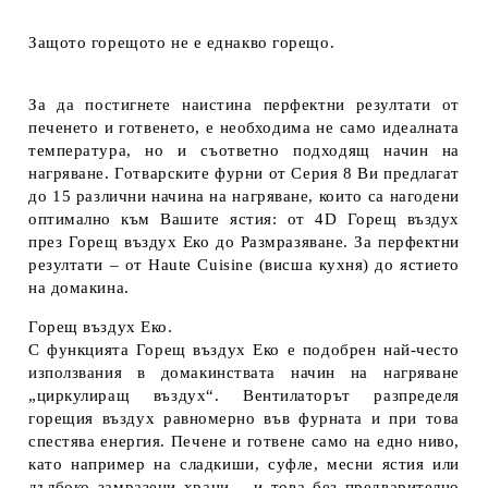
Защото горещото не е еднакво горещо.
За да постигнете наистина перфектни резултати от
печенето и готвенето, е необходима не само идеалната
температура, но и съответно подходящ начин на
нагряване. Готварските фурни от Серия 8 Ви предлагат
до 15 различни начина на нагряване, които са нагодени
оптимално към Вашите ястия: от 4D Горещ въздух
през Горещ въздух Еко до Размразяване. За перфектни
резултати – от Haute Cuisine (висша кухня) до ястието
на домакина.
Горещ въздух Еко.
С функцията Горещ въздух Еко е подобрен най-често
използвания в домакинствата начин на нагряване
„циркулиращ въздух“. Вентилаторът разпределя
горещия въздух равномерно във фурната и при това
спестява енергия. Печене и готвене само на едно ниво,
като например на сладкиши, суфле, месни ястия или
дълбоко замразени храни – и това без предварително