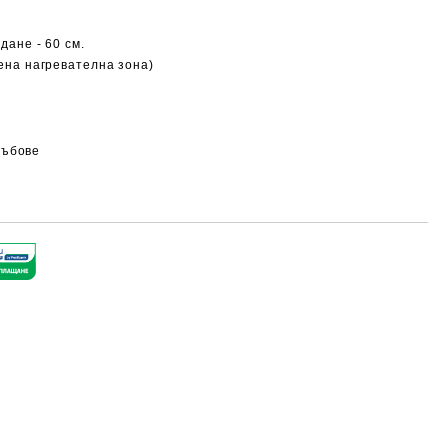
ждане
- 60 см.
ена нагревателна зона)
ръбове
Добави в желани