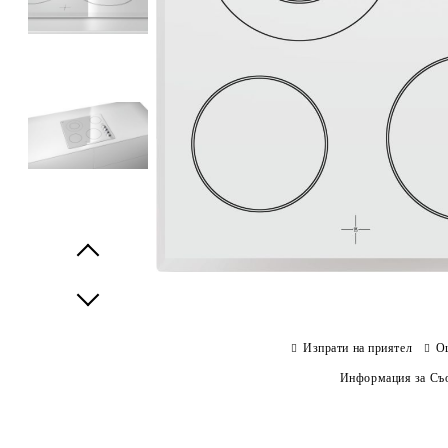
Prev
Next
Изпрати на приятел
О
Информация за Съо