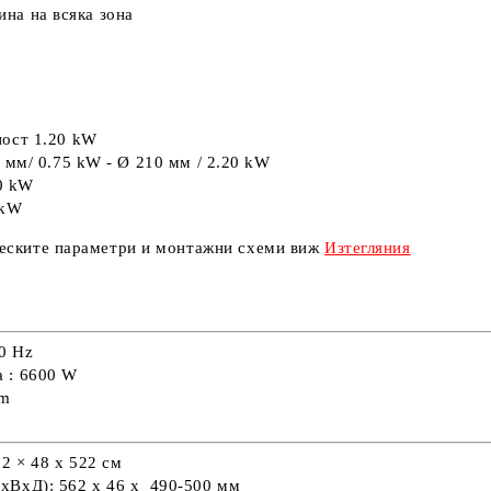
ина на всяка зона
ост 1.20 kW
0 мм/
0.75 kW
-
Ø
210 мм
/ 2.20 kW
0 kW
 kW
ческите параметри и монтажни схеми виж
Изтегляния
0 Hz
ка
: 6600 W
 m
2 × 48 х 522 см
ШхВхД): 562 x 46 x 490-500 мм