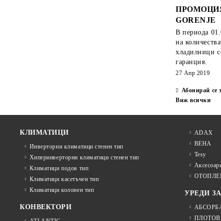
ПРОМОЦИ
GORENJE
В периода
01.
на количеств
хладилници с
гаранция.
27 Апр 2019
Абонирай се 
Виж всички
КЛИМАТИЦИ
ADAX
BEHA
Инверторни климатици стенен тип
Tesy
Хиперинверторни климатици стенен тип
Аксесоари
Климатици подов тип
ОТОПЛЕ
Климатици касетъчен тип
Климатици колонен тип
УРЕДИ З
КОНВЕКТОРИ
АБСОРБ
ПЛОТОВ
ATLANTIC