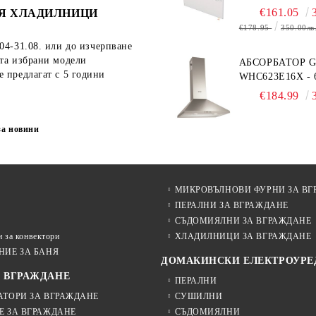
€161.05
Я ХЛАДИЛНИЦИ
€178.95
350.00лв
04-31.08.
или до изчерпване
ата избрани модели
АБСОРБАТОР 
е предлагат с 5 години
WHC623E16X - 
€184.99
за новини
МИКРОВЪЛНОВИ ФУРНИ ЗА ВГ
ПЕРАЛНИ ЗА ВГРАЖДАНЕ
СЪДОМИЯЛНИ ЗА ВГРАЖДАНЕ
 за конвектори
ХЛАДИЛНИЦИ ЗА ВГРАЖДАНЕ
НИЕ ЗА БАНЯ
ДОМАКИНСКИ ЕЛЕКТРОУРЕ
А ВГРАЖДАНЕ
ПЕРАЛНИ
АТОРИ ЗА ВГРАЖДАНЕ
СУШИЛНИ
Е ЗА ВГРАЖДАНЕ
СЪДОМИЯЛНИ