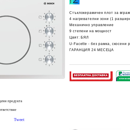
Стъклокерамичен плот за вгра
4 нагревателни зони
(
1 разшир
Механично управление
9 степени на мощност
Цвят: БЯЛ
U-Facette - без рамка, скосени 
ГАРАНЦИЯ 24 МЕСЕЦА
цени продукта
тветствие
Tweet