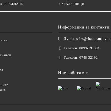
ЗА ВГРАЖДАНЕ
ХЛАДИЛНИЦИ
Информация за контакти:
Имейл:
sales@shalamandovi.
е на
Телефон:
0899-197304
инанси
Телефон:
0746-32192
за
Ние работим с
чните
банк