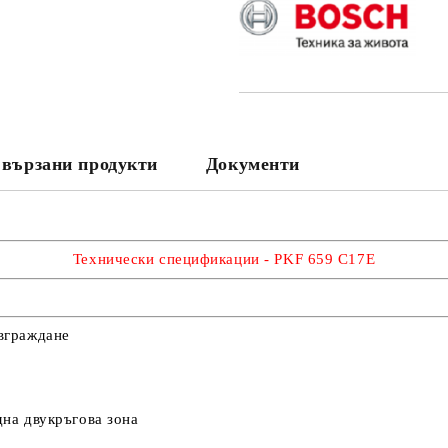
вързани продукти
Документи
Технически спецификации - PKF 659 C17E
вграждане
дна двукръгова зона