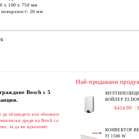
0 х 100 х 750 мм
 повърхност: 20 мм
bg
Най-продавани проду
граждане Bosch с 5
МУЛТИПОЗИЦ
ранция.
БОЙЛЕР ELDO
€414.99
е да обзаведете или обновите
омакински уреди на Bosch са
ие, за да ви вдъхновят.
КОНВЕКТОР BE
FI 1500 W