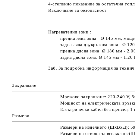
4-степенно показание за остатъчна топл
Изключване за безопасност
Нагревателни зони :
предна лява зона:
Ø
145 мм, мощн
задна лява двукръгова зона:
Ø
12
предна
дясна зона:
Ø
180 мм - 2.0
задна дясна зона:
Ø
145 мм - 1.20
Заб. За подробна информация за техни
Захранване
Мрежово захранване: 220-240 V, 5
Мощност
на електрическата връз
Електрически кабел без щепсел, 1
Размери
Размери на изделието (ШхВхД): 59
Размери на отвора за вграждане(