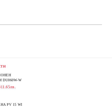
кти
ИОНЕН
M DU060W-W
811.65лв.
HA PV 15 WI