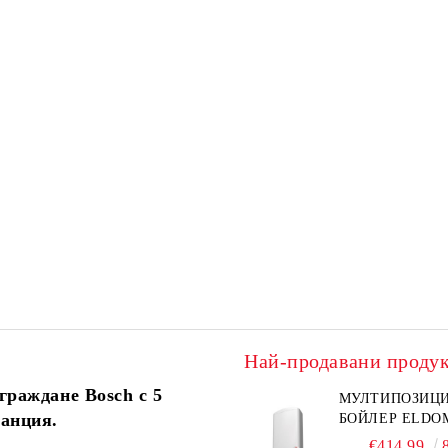
Най-продавани проду
граждане Bosch с 5
МУЛТИПОЗИЦ
ранция.
БОЙЛЕР ELDO
€414.99