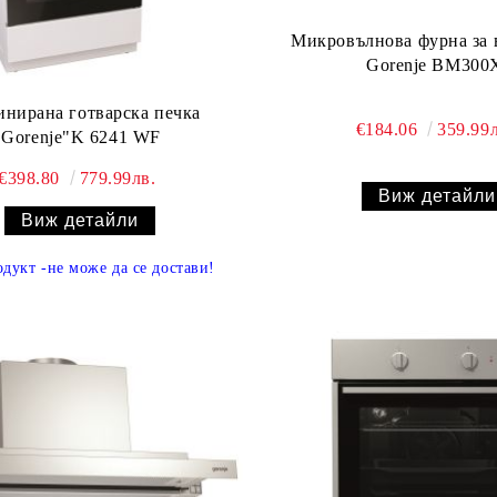
Микровълнова фурна за 
Gorenje BM300
нирана готварска печка
€184.06
359.99л
"Gorenje"K 6241 WF
€398.80
779.99лв.
Виж детайли
Виж детайли
одукт
-
не може да се достави
!