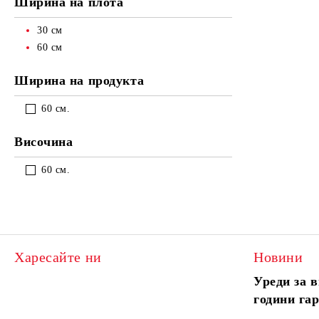
Ширина на плота
30
см
60
см
Ширина на продукта
60 см.
Височина
60 см.
Харесайте ни
Новини
Уреди за в
години га