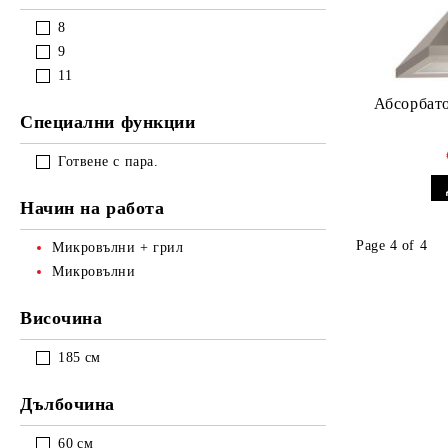
8
9
11
Абсорбат
Специални функции
Готвене с пара.
Начин на работа
Page 4 of 4
Микровълни + грил
Микровълни
Височина
185
см
Дълбочина
60
см