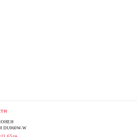
кти
ИОНЕН
M DU060W-W
811.65лв.