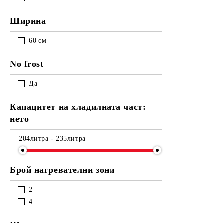
Ширина
60
см
No frost
Да
Капацитет на хладилната част:
нето
204литра - 235литра
Брой нагревателни зони
2
4