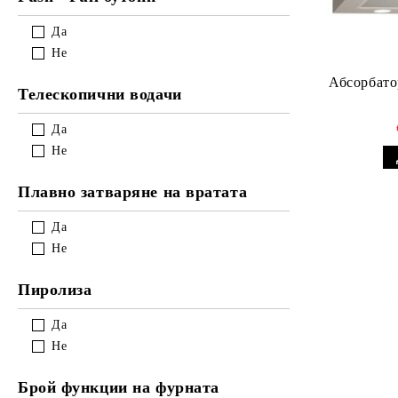
Да
Не
Абсорбато
Телескопични водачи
Да
Не
Плавно затваряне на вратата
Да
Не
Пиролиза
Да
Не
Брой функции на фурната