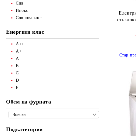
Сив
Инокс
Електри
Слонова кост
стъклок
Енергиен клас
A++
A+
Стар пр
А
B
C
D
E
Обем на фурната
Подкатегории