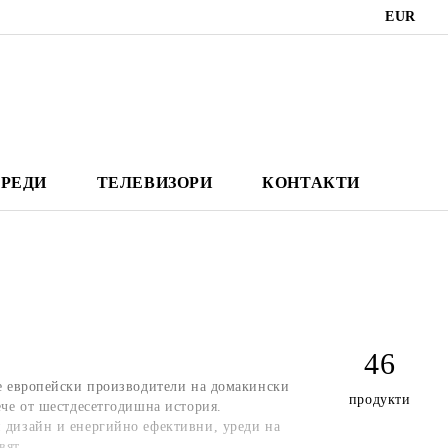
EUR
РЕДИ
ТЕЛЕВИЗОРИ
КОНТАКТИ
46
те европейски производители на домакински
продукти
ече от шестдесетгодишна история.
 дизайн и енергийно ефективни, уреди на
вят.