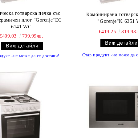
ческа готварска печка със
Комбинирана готварск
ерамичен плот "Gorenje"EC
"Gorenje"K 6351
6141 WC
€419.25
819.98л
€409.03
799.99лв.
Виж детайли
Виж детайли
Стар продукт
-
не може да 
одукт
-
не може да се достави
!