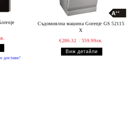
orenje
Съдомиялна машина Gorenje GS 52115
X
в.
€286.32
559.99лв.
Виж детайли
се достави
!