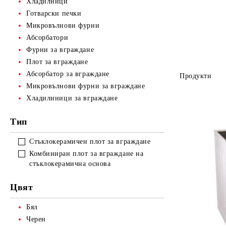
Хладилници
Готварски печки
Микровълнови фурни
Абсорбатори
Фурни за вграждане
Плот за вграждане
Абсорбатор за вграждане
Продукти
Микровълнови фурни за вграждане
Хладилиници за вграждане
Тип
Стъклокерамичен плот за вграждане
Комбиниран плот за вграждане на
стъклокерамична основа
Цвят
Бял
Черен