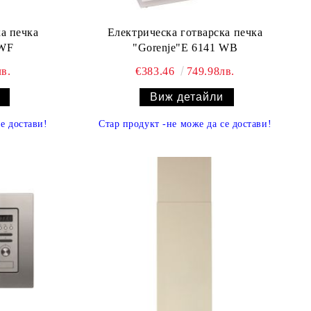
а печка
Електрическа готварска печка
 WF
"Gorenje"E 6141 WB
в.
€383.46
749.98лв.
Виж детайли
се достави
!
Стар продукт
-
не може да се достави
!