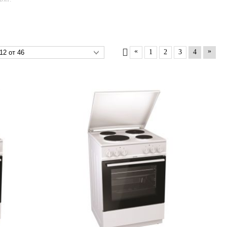
«
»
1
2
3
4