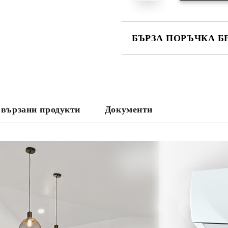
БЪРЗА ПОРЪЧКА Б
САМО ПОПЪЛНЕТЕ 3 ПОЛЕТА
вързани продукти
Документи
Съгласен съм с
Политика
Ние ще се свържем с вас в рамки