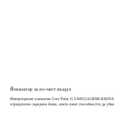
Йонизатор за по-чист въздух
Инверторният климатик
Gree Pular II GWH12AGBXB-K6DN
отрицателно заредени йони, които имат способността да уби