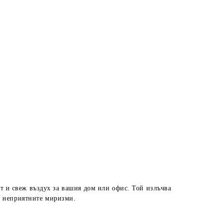
ст и свеж въздух за вашия дом или офис. Той излъчва
а неприятните миризми.