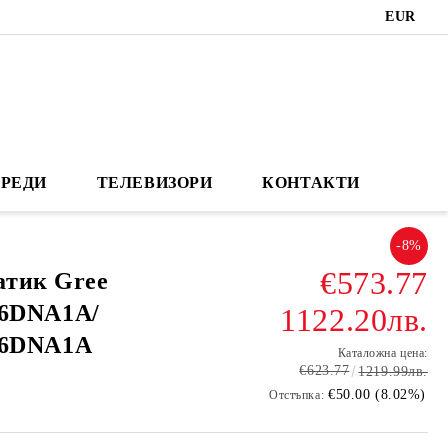
EUR
РЕДИ
ТЕЛЕВИЗОРИ
КОНТАКТИ
-8%
€573.77
атик Gree
6DNA1A/
1122.20лв.
6DNA1A
Каталожна цена:
€623.77
1219.99лв.
€50.00 (8.02%)
Отстъпка: