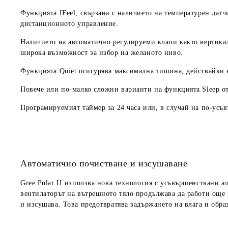
Функцията IFeel
, свързана с наличието на температурен дат
дистанционното управление.
Наличието на автоматично регулируеми клапи както вертикал
широка възможност за избор на желаното ниво.
Функцията Quiet
осигурява максимална тишина, действайки ка
Повече или по-малко сложни варианти на функцията Sleep от
Програмируемият таймер за 24 часа или, в случай на по-ус
Автоматично почистване и изсушаване
Gree Pular
II използва нова технология с усъвършенствани а
вентилаторът на вътрешното тяло продължава да работи още 
и изсушава. Това предотвратява задържането на влага и обра