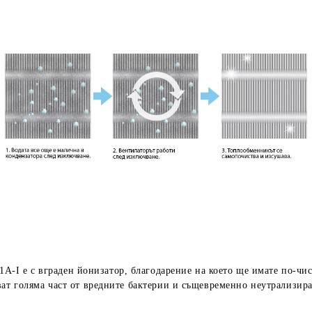
A1A-I
е с вграден йонизатор, благодарение на което ще имате по-чи
ват голяма част от вредните бактерии и същевременно неутрализир