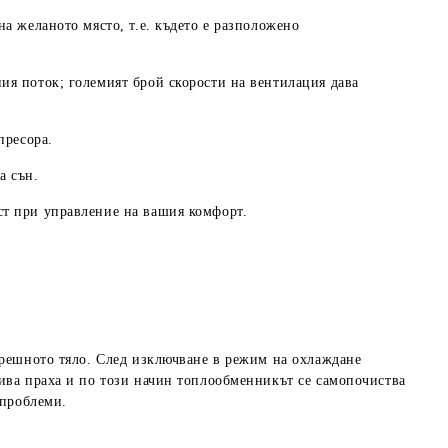
а желаното място, т.е. където е разположено
ния поток;
големият брой скорости на вентилация дава
пресора.
а сън.
ст при управление на вашия комфорт.
трешното тяло. След изключване в режим на охлаждане
мива праха и по този начин топлообменникът се самопочиства
 проблеми.