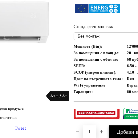
Стандартен монтаж :
Мощност (Btu):
12'00
За помещения с площ до:
20
кв
За помещения с обем до:
68
куб
SEER:
6.50 -
SCOP (умерен климат):
4.10 -
Цвят на вътрешното тяло :
Бял
Wi Fi управление:
Вград
Гаранция:
60
ме
цени продукта
тветствие
Tweet