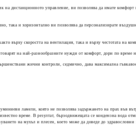
чик на дистанционното управление, ви позволява да имате комфорт н
но, така и хоризонтално ви позволява да персонализирате въздуш
кто върху скоростта на вентилация, така и върху честотата на ком
говарят на най-разнообразните нужди от комфорт, дори по време н
ъвършенствани жични контроли, седмично, дава максимална гъвкаво
луминиеви ламели, която не позволява задържането на прах във въ
известно време. В резултат, бързодвижещата се кондензна вода от
зуването на мухъл и плесен, което може да доведе до здравословни