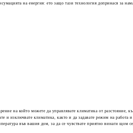
нсумацията на енергия: ето защо тази технология допринася за нам
арение на който можете да управлявате климатика от разстояние, к
те и изключвате климатика, както и да задавате режим на работа и 
пература във вашия дом, за да се чувствате приятно винаги щом с