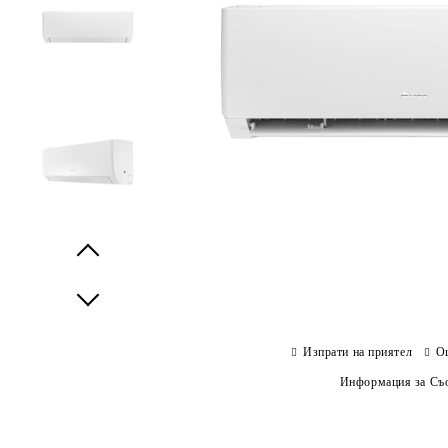
Prev
Next
Изпрати на приятел
О
Информация за Съо