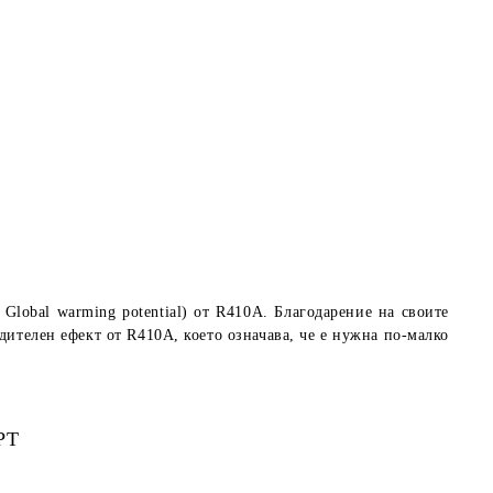
Global warming potential
) от R410A. Благодарение на своите
дителен ефект от R410A, което означава, че е нужна по-малко
РТ