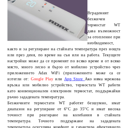
Вграденият
безжичен
термостат WT
дава възможност
за отопление при
необходимост,
както и за регулиране на стайната температура през нощта
или през деня, по време на сън или на работа. Текущите
настройки може да се променят по всяко време и от всяко
място, много лесно и бързо от мобилно устройство чрез
приложението Adax WiFi (приложението може са се
изтегли от:
Google Play
или
App Store
Ако няма мрежова
връзка или мобилно устройство, термостата WT работи
като конвенционален електронен термостат, поддържайки
ръчно зададената температура.
Безжичните термостати WT работят безшумно, имат
диапазон на регулиране от 6
°С
до 35
°С и имат висока
точност при реагиране на колебания в стайната
температура. Точното поддържане на зададената
температура осигурява комфорт и гарантира ефективното