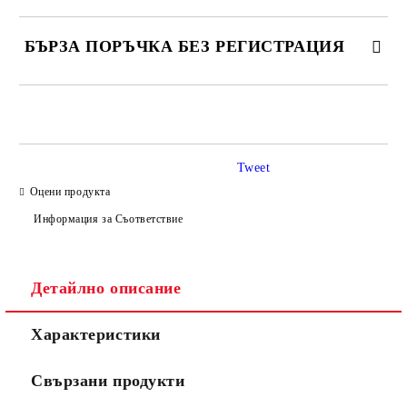
БЪРЗА ПОРЪЧКА БЕЗ РЕГИСТРАЦИЯ
САМО ПОПЪЛНЕТЕ 3 ПОЛЕТА
Tweet
Оцени продукта
Информация за Съответствие
Съгласен съм с
Политиката за лични данни
Ние ще се свържем с вас в рамките на работния ден.
Детайлно описание
Характеристики
Свързани продукти