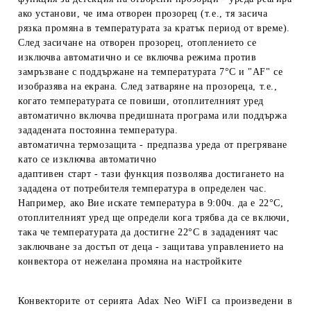
ако установи, че има отворен прозорец (т.е., тя засича
рязка промяна в температурата за кратък период от време).
След засичане на отворен прозорец, отоплението се
изключва автоматично и се включва режима против
замръзване с поддържане на температурата 7°С и "АF" се
изобразява на екрана. След затваряне на прозореца, т.е.,
когато температурата се повиши, отоплителният уред
автоматично включва предишната програма или поддържа
зададената постоянна температура.
автоматична термозащита
- предпазва уреда от прегряване
като се изключва автоматично
адаптивен старт
- тази функция позволява достигането на
зададена от потребителя температура в определен час.
Например, ако Вие искате температура в 9:00ч. да е 22°С,
отоплителният уред ще определи кога трябва да се включи,
така че температурата да достигне 22°С в зададеният час
заключване за достъп от деца
- защитава управлението на
конвектора от нежелана промяна на настройките
Конвекторите от серията Adax Neo WiFI са произведени в