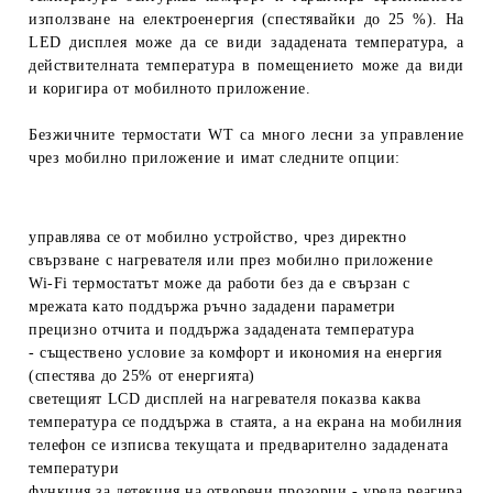
използване на електроенергия (спестявайки до 25 %). На
LED дисплея може да се види зададената температура, а
действителната температура в помещението може да види
и коригира от мобилното приложение.
Безжичните термостати WT са много лесни за управление
чрез мобилно приложение и имат следните опции:
управлява се от мобилно устройство, чрез директно
свързване с нагревателя или през мобилно приложение
Wi-Fi термостатът може да работи без да е свързан с
мрежата като поддържа ръчно зададени параметри
прецизно отчита и поддържа зададената температура
-
съществено условие за комфорт и икономия на енергия
(спестява до 25% от енергията)
светещият LCD дисплей на нагревателя показва каква
температура се поддържа в стаята, а на екрана на мобилния
телефон се изписва текущата и предварително зададената
температури
функция за детекция на отворени прозорци
- уреда реагира