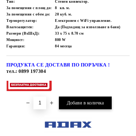
Тип:
Стенен конвектор.
За помещения с площ до:
8
кв. м.
За помещения с обем до:
20
куб. м.
Терморегулатор:
Електронен с WiFi управление.
Влагозащитен:
Да (Подходящ за използване в баня)
Размери (ВхШхД):
33 x 75 x 8.70
см
Мощност:
800
W
Гаранция:
84
месеца
ПРОДУКТА СЕ ДОСТАВЯ ПО ПОРЪЧКА !
Добави в желани
тел.: 0899 197304